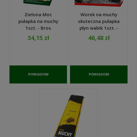
Zielona Moc
Worek na muchy
pułapka na muchy
skuteczna pułapka
1szt. - Bros
płyn wabik 1szt. -
Bros
34,15 zł
46,48 zł
POWIADOM
POWIADOM
O
O
DOSTĘPNOŚCI
DOSTĘPNOŚCI