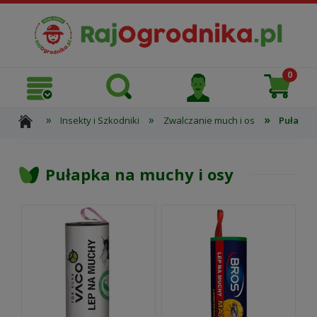
»
»
»
Insekty i Szkodniki
Zwalczanie much i os
Pułapka 
Pułapka na muchy i osy