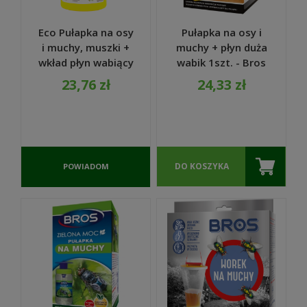
Eco Pułapka na osy
Pułapka na osy i
i muchy, muszki +
muchy + płyn duża
wkład płyn wabiący
wabik 1szt. - Bros
200 ml - VACO
23,76 zł
24,33 zł
DO KOSZYKA
POWIADOM
O
DOSTĘPNOŚCI