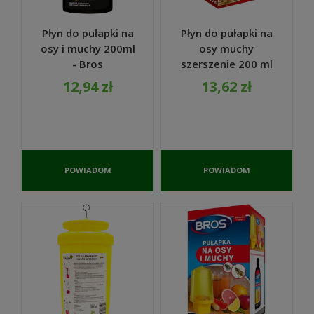
Płyn do pułapki na
Płyn do pułapki na
osy i muchy 200ml
osy muchy
- Bros
szerszenie 200 ml
- Arox
12,94 zł
13,62 zł
POWIADOM
POWIADOM
O
O
DOSTĘPNOŚCI
DOSTĘPNOŚCI