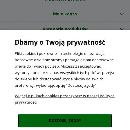
Moje konto
Kategorie produktów
Dbamy o Twoją prywatność
O nas
Pliki cookies i pokrewne im technologie umożliwiają
Internetowy sklep ogrodniczy z nasionami RajOgrodnika.pl
|
poprawne działanie strony i pomagają nam dostosować
NIP: 6090037061, REGON: 260240470 | Czarnca, ul. Tęczowa 31, 29-100
ofertę do Twoich potrzeb. Możesz zaakceptować
Włoszczowa
wykorzystanie przez nas wszystkich tych plików i przejść
do sklepu lub dostosować użycie plików do swoich
preferencji, wybierając opcję "Dostosuj zgody".
POKAŻ PEŁNĄ WERSJĘ STRONY
Więcej o plikach cookies przeczytasz w naszej Polityce
prywatności.
Sklep internetowy Shoper Premium
DOSTOSUJ ZGODY