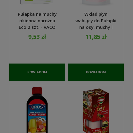
Pułapka na muchy
Wkład płyn
okienna narożna
wabiący do Pułapki
Eco 2 szt. - VACO
na osy, muchy i
muszki 200 ml ECO
9,53 zł
11,85 zł
- VACO
POWIADOM
POWIADOM
O
O
DOSTĘPNOŚCI
DOSTĘPNOŚCI