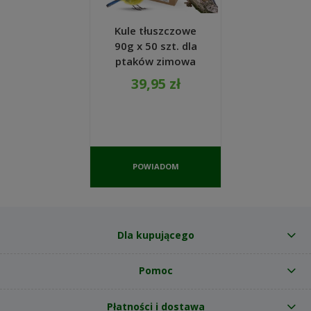
Kule tłuszczowe
90g x 50 szt. dla
ptaków zimowa
karma do
39,95 zł
zawieszenia -
REDUM
POWIADOM
O
DOSTĘPNOŚCI
Dla kupującego
Pomoc
Płatności i dostawa