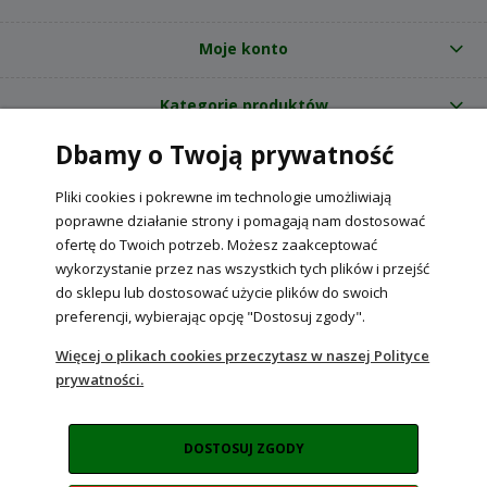
Moje konto
Kategorie produktów
Dbamy o Twoją prywatność
O nas
Pliki cookies i pokrewne im technologie umożliwiają
Internetowy sklep ogrodniczy z nasionami RajOgrodnika.pl
|
poprawne działanie strony i pomagają nam dostosować
NIP: 6090037061, REGON: 260240470 | Czarnca, ul. Tęczowa 31, 29-100
ofertę do Twoich potrzeb. Możesz zaakceptować
Włoszczowa
wykorzystanie przez nas wszystkich tych plików i przejść
do sklepu lub dostosować użycie plików do swoich
preferencji, wybierając opcję "Dostosuj zgody".
POKAŻ PEŁNĄ WERSJĘ STRONY
Więcej o plikach cookies przeczytasz w naszej Polityce
prywatności.
Sklep internetowy Shoper Premium
DOSTOSUJ ZGODY