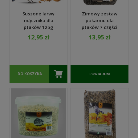
Suszone larwy
Zimowy zestaw
mącznika dla
pokarmu dla
ptaków 125g
ptaków 7 części
wysokobiałkowa
Kule tłuszczowe
12,95 zł
13,95 zł
karma - TURDUS
orzechy i
słonecznik -
TURDUS
DO KOSZYKA
POWIADOM
O
DOSTĘPNOŚCI