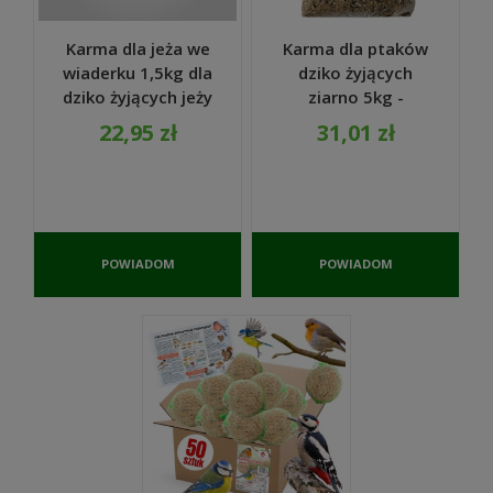
Karma dla jeża we
Karma dla ptaków
wiaderku 1,5kg dla
dziko żyjących
dziko żyjących jeży
ziarno 5kg -
- TURDUS
TURDUS
22,95 zł
31,01 zł
POWIADOM
POWIADOM
O
O
DOSTĘPNOŚCI
DOSTĘPNOŚCI