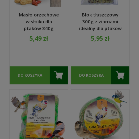
Masło orzechowe
Blok tłuszczowy
w słoiku dla
300g z ziarnami
ptaków 340g
idealny dla ptaków
karma z ziarnami i
do karmnika -
5,49 zł
5,95 zł
orzechami -
TURDUS
TURDUS
DO KOSZYKA
DO KOSZYKA