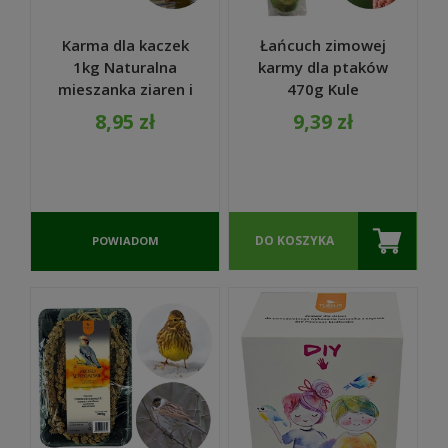
Karma dla kaczek
Łańcuch zimowej
1kg Naturalna
karmy dla ptaków
mieszanka ziaren i
470g Kule
zbóż na zimowe
tłuszczowe i
8,95 zł
9,39 zł
dokarmianie -
orzechy ziemne -
TURDUS
TURDUS
DO KOSZYKA
POWIADOM
O
DOSTĘPNOŚCI