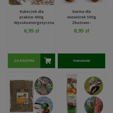
Kubeczek dla
Karma dla
ptaków 400g
wiewiórek 500g
Wysokoenergetyczna
Zbożowo-
karma na zimę z
orzechowa
6,95 zł
8,95 zł
zawieszką -
mieszanka do
TURDUS
karmników -
TURDUS
DO KOSZYKA
POWIADOM
O
DOSTĘPNOŚCI