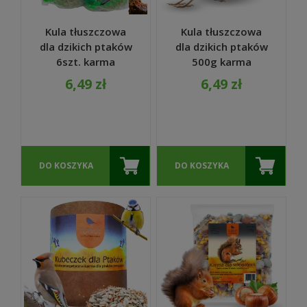
Kula tłuszczowa
Kula tłuszczowa
dla dzikich ptaków
dla dzikich ptaków
6szt. karma
500g karma
idealna na jesień i
Idealna na jesień i
6,49 zł
6,49 zł
zimę - TURDUS
zimę - TURDUS
DO KOSZYKA
DO KOSZYKA