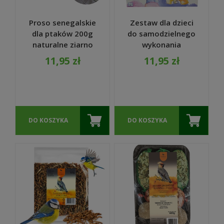
Proso senegalskie
Zestaw dla dzieci
dla ptaków 200g
do samodzielnego
naturalne ziarno
wykonania
do karmników i
karmnika z szyszek
11,95 zł
11,95 zł
klatek - TURDUS
- TURDUS
DO KOSZYKA
DO KOSZYKA