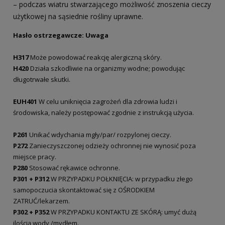
– podczas wiatru stwarzającego możliwość znoszenia cieczy
użytkowej na sąsiednie rośliny uprawne.
Hasło ostrzegawcze:
Uwaga
H317
Może powodować reakcję alergiczną skóry.
H420
Działa szkodliwie na organizmy wodne; powodując
długotrwałe skutki.
EUH401
W celu uniknięcia zagrożeń dla zdrowia ludzi i
środowiska, należy postępować zgodnie z instrukcją użycia.
P261
Unikać wdychania mgły/par/ rozpylonej cieczy.
P272
Zanieczyszczonej odzieży ochronnej nie wynosić poza
miejsce pracy.
P280
Stosować rękawice ochronne.
P301 + P312
W PRZYPADKU POŁKNIĘCIA: w przypadku złego
samopoczucia skontaktować się z OŚRODKIEM
ZATRUĆ/lekarzem.
P302 + P352
W PRZYPADKU KONTAKTU ZE SKÓRĄ: umyć dużą
ilością wody /mydłem.