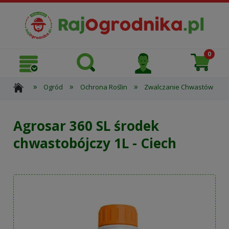
»
»
»
»
Ogród
Ochrona Roślin
Zwalczanie Chwastów
Agrosar 360 SL środek
chwastobójczy 1L - Ciech