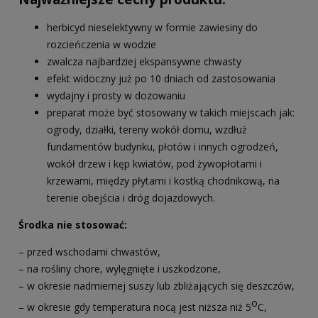
herbicyd nieselektywny w formie zawiesiny do
rozcieńczenia w wodzie
zwalcza najbardziej ekspansywne chwasty
efekt widoczny już po 10 dniach od zastosowania
wydajny i prosty w dozowaniu
preparat może być stosowany w takich miejscach jak:
ogrody, działki, tereny wokół domu, wzdłuż
fundamentów budynku, płotów i innych ogrodzeń,
wokół drzew i kęp kwiatów, pod żywopłotami i
krzewami, między płytami i kostką chodnikową, na
terenie obejścia i dróg dojazdowych.
Środka nie stosować:
– przed wschodami chwastów,
– na rośliny chore, wylęgnięte i uszkodzone,
– w okresie nadmiernej suszy lub zbliżających się deszczów,
o
– w okresie gdy temperatura nocą jest niższa niż 5
C,