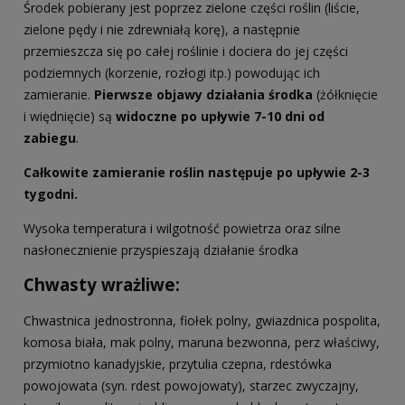
Środek pobierany jest poprzez zielone części roślin (liście,
zielone pędy i nie zdrewniałą korę), a następnie
przemieszcza się po całej roślinie i dociera do jej części
podziemnych (korzenie, rozłogi itp.) powodując ich
zamieranie.
Pierwsze objawy działania środka
(żółknięcie
i więdnięcie) są
widoczne po upływie 7-10 dni od
zabiegu
.
Całkowite zamieranie roślin następuje po upływie 2-3
tygodni.
Wysoka temperatura i wilgotność powietrza oraz silne
nasłonecznienie przyspieszają działanie środka
Chwasty wrażliwe:
Chwastnica jednostronna, fiołek polny, gwiazdnica pospolita,
komosa biała, mak polny, maruna bezwonna, perz właściwy,
przymiotno kanadyjskie, przytulia czepna, rdestówka
powojowata (syn. rdest powojowaty), starzec zwyczajny,