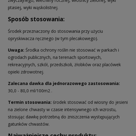
zwyczajnego, wiechliny rocznej, włośnicy zielonej, wyki
ptasiej, wyki wąskolistnej.
Sposób stosowania:
Środek przeznaczony do stosowania przy użyciu
opryskiwacza ręcznego (w tym plecakowego).
Uwaga:
Środka ochrony roślin nie stosować w parkach i
ogrodach publicznych, na terenach sportowych,
rekreacyjnych, szkół, przedszkoli, żłobków oraz placówek
opieki zdrowotnej.
Zalecana dawka dla jednorazowego zastosowania:
30,0 - 80,0 ml/100m2 .
Termin stosowania:
środek stosować od wiosny do jesieni
na zielone chwasty w czasie intensywnego ich wzrostu,
stosując dawkę potrzebną do zniszczenia występujących
gatunków chwastów.
Najważniejsze cechy produktu: