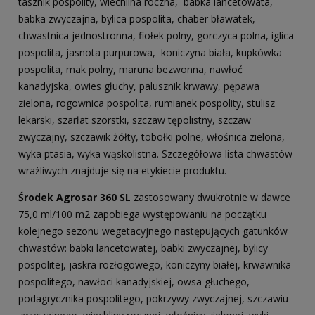
tasznik pospolity, wiechlina roczna, babka lancetowata,
babka zwyczajna, bylica pospolita, chaber bławatek,
chwastnica jednostronna, fiołek polny, gorczyca polna, iglica
pospolita, jasnota purpurowa, koniczyna biała, kupkówka
pospolita, mak polny, maruna bezwonna, nawłoć
kanadyjska, owies głuchy, palusznik krwawy, pępawa
zielona, rogownica pospolita, rumianek pospolity, stulisz
lekarski, szarłat szorstki, szczaw tępolistny, szczaw
zwyczajny, szczawik żółty, tobołki polne, włośnica zielona,
wyka ptasia, wyka wąskolistna. Szczegółowa lista chwastów
wrażliwych znajduje się na etykiecie produktu.
Środek Agrosar 360 SL
zastosowany dwukrotnie w dawce
75,0 ml/100 m2 zapobiega występowaniu na początku
kolejnego sezonu wegetacyjnego następujących gatunków
chwastów: babki lancetowatej, babki zwyczajnej, bylicy
pospolitej, jaskra rozłogowego, koniczyny białej, krwawnika
pospolitego, nawłoci kanadyjskiej, owsa głuchego,
podagrycznika pospolitego, pokrzywy zwyczajnej, szczawiu