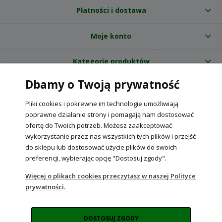
Płatności i dostawa
Moje konto
Kategorie produktów
Dbamy o Twoją prywatność
O nas
Pliki cookies i pokrewne im technologie umożliwiają
Internetowy sklep ogrodniczy z nasionami RajOgrodnika.pl
|
poprawne działanie strony i pomagają nam dostosować
NIP: 6090037061, REGON: 260240470 | Czarnca, ul. Tęczowa 31, 29-100
ofertę do Twoich potrzeb. Możesz zaakceptować
Włoszczowa
wykorzystanie przez nas wszystkich tych plików i przejść
do sklepu lub dostosować użycie plików do swoich
preferencji, wybierając opcję "Dostosuj zgody".
POKAŻ PEŁNĄ WERSJĘ STRONY
Więcej o plikach cookies przeczytasz w naszej Polityce
prywatności.
Sklep internetowy Shoper Premium
DOSTOSUJ ZGODY