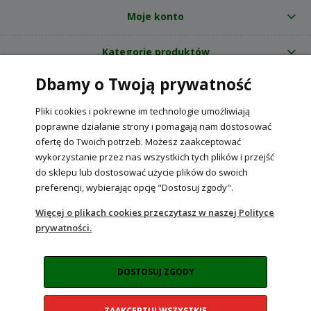
Moje konto
Kategorie produktów
Dbamy o Twoją prywatność
O nas
Pliki cookies i pokrewne im technologie umożliwiają
Internetowy sklep ogrodniczy z nasionami RajOgrodnika.pl
|
poprawne działanie strony i pomagają nam dostosować
NIP: 6090037061, REGON: 260240470 | Czarnca, ul. Tęczowa 31, 29-100
ofertę do Twoich potrzeb. Możesz zaakceptować
Włoszczowa
wykorzystanie przez nas wszystkich tych plików i przejść
do sklepu lub dostosować użycie plików do swoich
preferencji, wybierając opcję "Dostosuj zgody".
POKAŻ PEŁNĄ WERSJĘ STRONY
Więcej o plikach cookies przeczytasz w naszej Polityce
prywatności.
Sklep internetowy Shoper Premium
DOSTOSUJ ZGODY
ZAAKCEPTUJ WSZYSTKIE