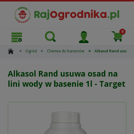
»
»
»
Ogród
Chemia do basenów
Alkasol Rand usuwa o
Alkasol Rand usuwa osad na
lini wody w basenie 1l - Target