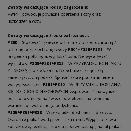
Zwroty wskazujące rodzaj zagrożenia:
H314
– powoduje poważne oparzenia skóry oraz
uszkodzenia oczu
Zwroty wskazujące środki ostrożności:
P280
– Stosować rękawice ochronne / odzież ochronną /
ochronę oczu / ochronę twarzy
P301+P330+P331
– W
przypadku połknięcia: wypłukać usta. Nie wywoływać
wymiotów.
P303+P361+P353
– W PRZYPADKU KONTAKTU
ZE SKÓRĄ (lub z włosami): Natychmiast zdjąć całą
zanieczyszczoną odzież. Spłukać skórę pod strumieniem
wody/prysznicem.
P304+P340
– W PRZYPADKU DOSTANIA
SIĘ DO DRÓG ODDECHOWYCH: wyprowadzić lub wynieść
poszkodowanego na świeże powietrze i zapewnić mu
warunki do swobodnego oddychania.
P305+P351+P338
– W przypadku dostanie się do oczu:
Ostrożnie płukać wodą przez kilka minut. Wyjąć soczewki
kontaktowe, jeżeli są i można je łatwo usunąć, nadal płukać.