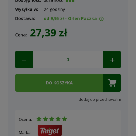
Dostępność:
duża ilość
Wysyłka w:
24 godziny
Dostawa:
od 9,95 zł
- Orlen Paczka
Cena nie zawiera ewentualnych kosztów płatności
27,39 zł
Cena:
DO KOSZYKA
dodaj do przechowalni
Ocena:
Marka: