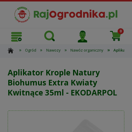
»
»
»
»
Ogród
Nawozy
Nawóz organiczny
Aplikator
Aplikator Krople Natury
Biohumus Extra Kwiaty
Kwitnące 35ml - EKODARPOL