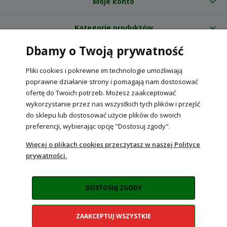
Moje konto
Kategorie produktów
Dbamy o Twoją prywatność
O nas
Pliki cookies i pokrewne im technologie umożliwiają
Internetowy sklep ogrodniczy z nasionami RajOgrodnika.pl
|
poprawne działanie strony i pomagają nam dostosować
NIP: 6090037061, REGON: 260240470 | Czarnca, ul. Tęczowa 31, 29-100
ofertę do Twoich potrzeb. Możesz zaakceptować
Włoszczowa
wykorzystanie przez nas wszystkich tych plików i przejść
do sklepu lub dostosować użycie plików do swoich
preferencji, wybierając opcję "Dostosuj zgody".
POKAŻ PEŁNĄ WERSJĘ STRONY
Więcej o plikach cookies przeczytasz w naszej Polityce
prywatności.
Sklep internetowy Shoper Premium
DOSTOSUJ ZGODY
ZAAKCEPTUJ WSZYSTKIE
Realizacja:
NahoMedia.com