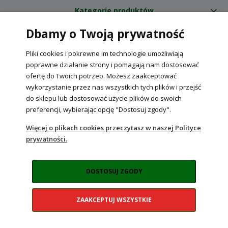
Kategorie produktów
Dbamy o Twoją prywatność
O nas
Pliki cookies i pokrewne im technologie umożliwiają
Internetowy sklep ogrodniczy z nasionami RajOgrodnika.pl
|
poprawne działanie strony i pomagają nam dostosować
NIP: 6090037061, REGON: 260240470 | Czarnca, ul. Tęczowa 31, 29-100
ofertę do Twoich potrzeb. Możesz zaakceptować
Włoszczowa
wykorzystanie przez nas wszystkich tych plików i przejść
do sklepu lub dostosować użycie plików do swoich
preferencji, wybierając opcję "Dostosuj zgody".
POKAŻ PEŁNĄ WERSJĘ STRONY
Więcej o plikach cookies przeczytasz w naszej Polityce
prywatności.
Sklep internetowy Shoper Premium
DOSTOSUJ ZGODY
ZAAKCEPTUJ WSZYSTKIE
Realizacja:
NahoMedia.com