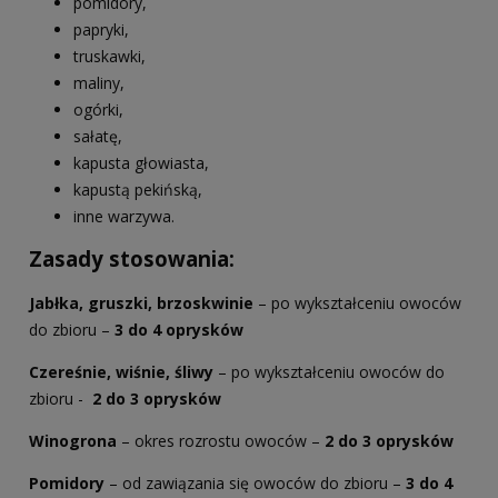
pomidory,
papryki,
truskawki,
maliny,
ogórki,
sałatę,
kapusta głowiasta,
kapustą pekińską,
inne warzywa.
Zasady stosowania:
Jabłka, gruszki, brzoskwinie
– po wykształceniu owoców
do zbioru –
3 do 4 oprysków
Czereśnie, wiśnie, śliwy
– po wykształceniu owoców do
zbioru -
2 do 3 oprysków
Winogrona
– okres rozrostu owoców –
2 do 3 oprysków
Pomidory
– od zawiązania się owoców do zbioru –
3 do 4