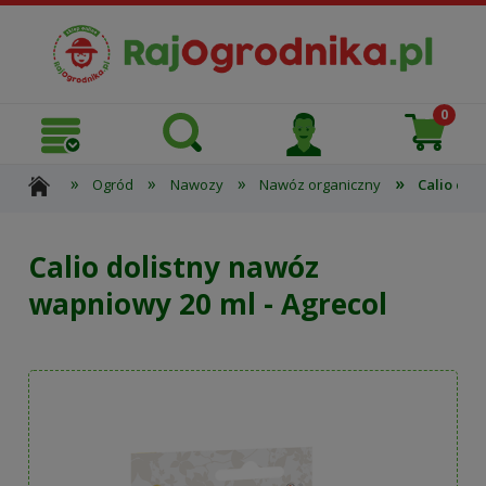
»
»
»
»
Ogród
Nawozy
Nawóz organiczny
Calio dol
Calio dolistny nawóz
wapniowy 20 ml - Agrecol