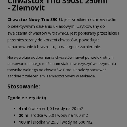
Chwastox Trio 390SL 250ml
- Ziemovit
Chwastox Nowy Trio 390 SL
jest środkiem ochrony roślin
o selektywnym działaniu układowym. Użytkowany do
zwalczania chwastów w trawniku. Jest pobierany przez liście i
przemieszczany do korzeni chwastów, powodując
zahamowanie ich wzrostu, a następnie zamieranie.
Nie wywołuje uodporniania chwastów nawet po wielokrotnym
stosowaniu dlatego może nam stale towarzyszyć w utrzymaniu
trawnika wolnego od chwastów. Produkt należy stosować
zgodnie z zaleceniami zamieszczonymi w etykiecie.
Stosowanie:
Zgodnie z etykietą
4 ml
środka w 1,0 l wody na 20 m2
20 ml
środka w 5,0 l wody na 100 m2
100 ml
środka w 25,0 l wody na 500 m2