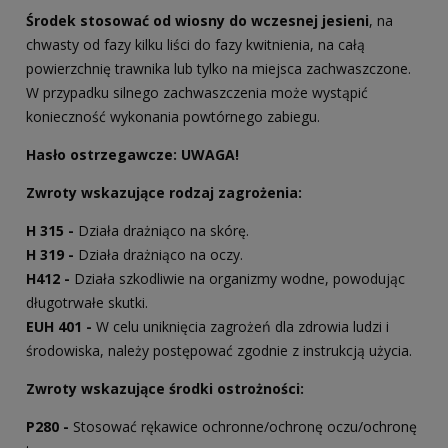
Środek stosować od wiosny do wczesnej jesieni
, na
chwasty od fazy kilku liści do fazy kwitnienia, na całą
powierzchnię trawnika lub tylko na miejsca zachwaszczone.
W przypadku silnego zachwaszczenia może wystąpić
konieczność wykonania powtórnego zabiegu.
Hasło ostrzegawcze: UWAGA!
Zwroty wskazujące rodzaj zagrożenia:
H 315 -
Działa drażniąco na skórę.
H 319 -
Działa drażniąco na oczy.
H412 -
Działa szkodliwie na organizmy wodne, powodując
długotrwałe skutki.
EUH 401 -
W celu uniknięcia zagrożeń dla zdrowia ludzi i
środowiska, należy postępować zgodnie z instrukcją użycia.
Zwroty wskazujące środki ostrożności:
P280 -
Stosować rękawice ochronne/ochronę oczu/ochronę