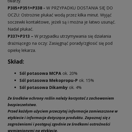
twarzy.
P305+P351+P338 -
W PRZYPADKU DOSTANIA SIĘ DO
OCZU: Ostrożnie płukać wodą przez kilka minut. Wyjąć
soczewki kontaktowe, jeżeli są i można je łatwo usunąć.
Nadal płukać.
P337+P313 –
W przypadku utrzymywania się działania
drażniącego na oczy: Zasięgnąć porady/zgłosić się pod
opiekę lekarza.
Skład:
Sól potasowa MCPA
ok. 20%
Sól potasowa Mekopropu-P
ok. 15%
Sól potasowa Dikamby
ok. 4%
Ze środków ochrony roślin należy korzystać z zachowaniem
bezpieczeństwa.
Przed każdym użyciem przeczytaj informacje zamieszczone w
etykiecie i informacje dotyczące produktu.
Zapoznaj się z
zagrożeniami i postępuj zgodnie ze środkami ostrożności
wymienionymi na etykiecie.