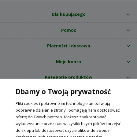
Dla kupującego
Pomoc
Płatności i dostawa
Moje konto
Kategorie produktów
Dbamy o Twoją prywatność
O nas
Pliki cookies i pokrewne im technologie umożliwiają
Internetowy sklep ogrodniczy z nasionami RajOgrodnika.pl
|
poprawne działanie strony i pomagają nam dostosować
NIP: 6090037061, REGON: 260240470 | Czarnca, ul. Tęczowa 31, 29-100
ofertę do Twoich potrzeb. Możesz zaakceptować
Włoszczowa
wykorzystanie przez nas wszystkich tych plików i przejść
do sklepu lub dostosować użycie plików do swoich