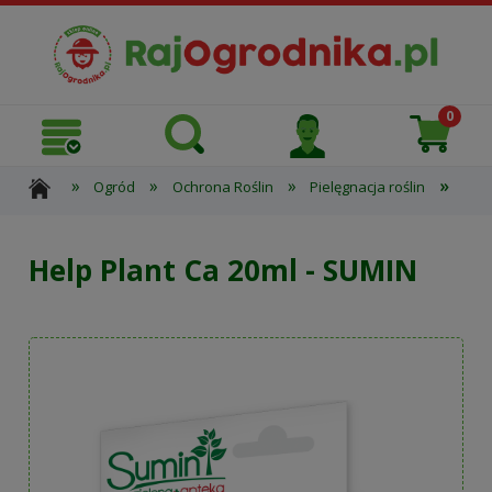
»
»
»
»
Ogród
Ochrona Roślin
Pielęgnacja roślin
Hel
Help Plant Ca 20ml - SUMIN