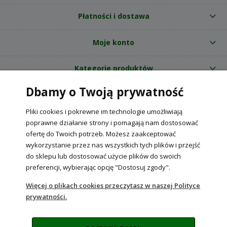
Płatności i dostawa
Moje konto
Kategorie produktów
Dbamy o Twoją prywatność
O nas
Pliki cookies i pokrewne im technologie umożliwiają
Internetowy sklep ogrodniczy z nasionami RajOgrodnika.pl
|
poprawne działanie strony i pomagają nam dostosować
NIP: 6090037061, REGON: 260240470 | Czarnca, ul. Tęczowa 31, 29-100
ofertę do Twoich potrzeb. Możesz zaakceptować
Włoszczowa
wykorzystanie przez nas wszystkich tych plików i przejść
do sklepu lub dostosować użycie plików do swoich
preferencji, wybierając opcję "Dostosuj zgody".
POKAŻ PEŁNĄ WERSJĘ STRONY
Więcej o plikach cookies przeczytasz w naszej Polityce
prywatności.
Sklep internetowy Shoper Premium