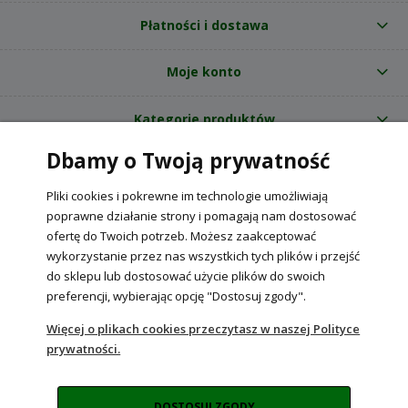
Płatności i dostawa
Moje konto
Kategorie produktów
Dbamy o Twoją prywatność
O nas
Pliki cookies i pokrewne im technologie umożliwiają
Internetowy sklep ogrodniczy z nasionami RajOgrodnika.pl
|
poprawne działanie strony i pomagają nam dostosować
NIP: 6090037061, REGON: 260240470 | Czarnca, ul. Tęczowa 31, 29-100
ofertę do Twoich potrzeb. Możesz zaakceptować
Włoszczowa
wykorzystanie przez nas wszystkich tych plików i przejść
do sklepu lub dostosować użycie plików do swoich
preferencji, wybierając opcję "Dostosuj zgody".
POKAŻ PEŁNĄ WERSJĘ STRONY
Więcej o plikach cookies przeczytasz w naszej Polityce
prywatności.
Sklep internetowy Shoper Premium
DOSTOSUJ ZGODY