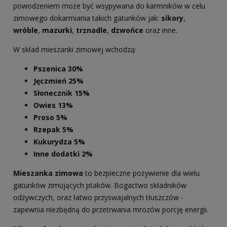
powodzeniem może być wsypywana do karmników w celu
zimowego dokarmiania takich gatunków jak:
sikory
,
wróble
,
mazurki
,
trznadle
,
dzwońce
oraz inne.
W skład mieszanki zimowej wchodzą:
Pszenica 30%
Jęczmień 25%
Słonecznik 15%
Owies 13%
Proso 5%
Rzepak 5%
Kukurydza 5%
Inne dodatki 2%
Mieszanka zimowa
to bezpieczne pożywienie dla wielu
gatunków zimujących ptaków. Bogactwo składników
odżywczych, oraz łatwo przyswajalnych tłuszczów -
zapewnia niezbędną do przetrwania mrozów porcję energii.