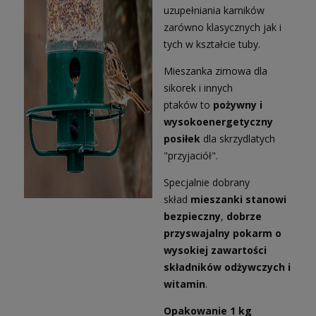
uzupełniania karników
zarówno klasycznych jak i
tych w kształcie tuby.
Mieszanka zimowa dla
sikorek i innych
ptaków to
pożywny i
wysokoenergetyczny
posiłek
dla skrzydlatych
"przyjaciół".
Specjalnie dobrany
skład
mieszanki stanowi
bezpieczny
,
dobrze
przyswajalny pokarm
o
wysokiej zawartości
składników odżywczych i
witamin
.
Opakowanie 1 kg