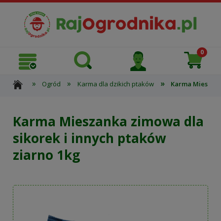
»
»
»
Ogród
Karma dla dzikich ptaków
Karma Mieszanka
Karma Mieszanka zimowa dla
sikorek i innych ptaków
ziarno 1kg