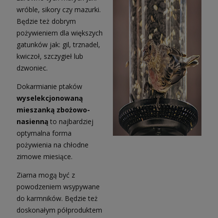
wróble, sikory czy mazurki.
Będzie też dobrym
pożywieniem dla większych
gatunków jak: gil, trznadel,
kwiczoł, szczygieł lub
dzwoniec.
Dokarmianie ptaków
wyselekcjonowaną
mieszanką zbożowo-
nasienną
to najbardziej
optymalna forma
pożywienia na chłodne
zimowe miesiące.
Ziarna mogą być z
powodzeniem wsypywane
do karmników. Będzie też
doskonałym półproduktem