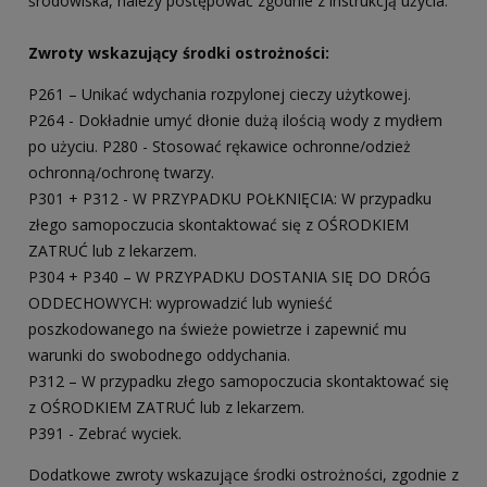
środowiska, należy postępować zgodnie z instrukcją użycia.
Zwroty wskazujący środki ostrożności:
P261 – Unikać wdychania rozpylonej cieczy użytkowej.
P264 - Dokładnie umyć dłonie dużą ilością wody z mydłem
po użyciu. P280 - Stosować rękawice ochronne/odzież
ochronną/ochronę twarzy.
P301 + P312 - W PRZYPADKU POŁKNIĘCIA: W przypadku
złego samopoczucia skontaktować się z OŚRODKIEM
ZATRUĆ lub z lekarzem.
P304 + P340 – W PRZYPADKU DOSTANIA SIĘ DO DRÓG
ODDECHOWYCH: wyprowadzić lub wynieść
poszkodowanego na świeże powietrze i zapewnić mu
warunki do swobodnego oddychania.
P312 – W przypadku złego samopoczucia skontaktować się
z OŚRODKIEM ZATRUĆ lub z lekarzem.
P391 - Zebrać wyciek.
Dodatkowe zwroty wskazujące środki ostrożności, zgodnie z