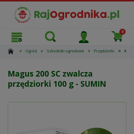
»
»
»
»
Ogród
Szkodniki ogrodowe
Przędziorki
Magu
Magus 200 SC zwalcza
przędziorki 100 g - SUMIN