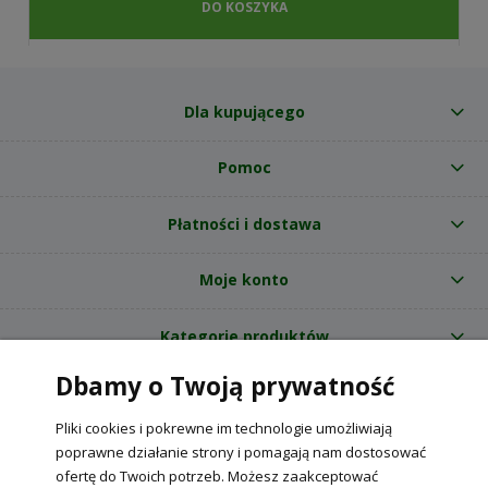
DO KOSZYKA
Dla kupującego
Pomoc
Płatności i dostawa
Moje konto
Kategorie produktów
Dbamy o Twoją prywatność
O nas
Pliki cookies i pokrewne im technologie umożliwiają
Internetowy sklep ogrodniczy z nasionami RajOgrodnika.pl
|
poprawne działanie strony i pomagają nam dostosować
NIP: 6090037061, REGON: 260240470 | Czarnca, ul. Tęczowa 31, 29-100
ofertę do Twoich potrzeb. Możesz zaakceptować