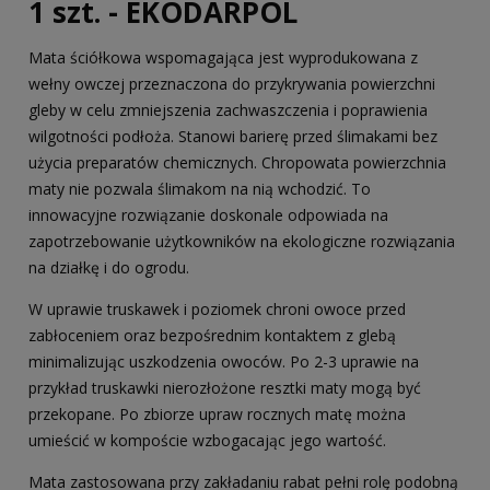
1 szt. - EKODARPOL
Mata ściółkowa wspomagająca jest wyprodukowana z
wełny owczej przeznaczona do przykrywania powierzchni
gleby w celu zmniejszenia zachwaszczenia i poprawienia
wilgotności podłoża. Stanowi barierę przed ślimakami bez
użycia preparatów chemicznych. Chropowata powierzchnia
maty nie pozwala ślimakom na nią wchodzić. To
innowacyjne rozwiązanie doskonale odpowiada na
zapotrzebowanie użytkowników na ekologiczne rozwiązania
na działkę i do ogrodu.
W uprawie truskawek i poziomek chroni owoce przed
zabłoceniem oraz bezpośrednim kontaktem z glebą
minimalizując uszkodzenia owoców. Po 2-3 uprawie na
przykład truskawki nierozłożone resztki maty mogą być
przekopane. Po zbiorze upraw rocznych matę można
umieścić w kompoście wzbogacając jego wartość.
Mata zastosowana przy zakładaniu rabat pełni rolę podobną