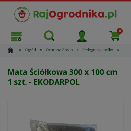
»
»
»
»
Ogród
Ochrona Roślin
Pielęgnacja roślin
Mata
Mata Ściółkowa 300 x 100 cm
1 szt. - EKODARPOL