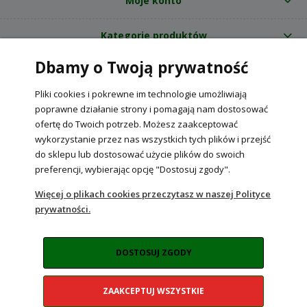
Moje konto
Kategorie produktów
Dbamy o Twoją prywatność
O nas
Pliki cookies i pokrewne im technologie umożliwiają
Internetowy sklep ogrodniczy z nasionami RajOgrodnika.pl
|
poprawne działanie strony i pomagają nam dostosować
NIP: 6090037061, REGON: 260240470 | Czarnca, ul. Tęczowa 31, 29-100
ofertę do Twoich potrzeb. Możesz zaakceptować
Włoszczowa
wykorzystanie przez nas wszystkich tych plików i przejść
do sklepu lub dostosować użycie plików do swoich
preferencji, wybierając opcję "Dostosuj zgody".
POKAŻ PEŁNĄ WERSJĘ STRONY
Więcej o plikach cookies przeczytasz w naszej Polityce
prywatności.
Sklep internetowy Shoper Premium
DOSTOSUJ ZGODY
ZAAKCEPTUJ WSZYSTKIE
Realizacja:
NahoMedia.com