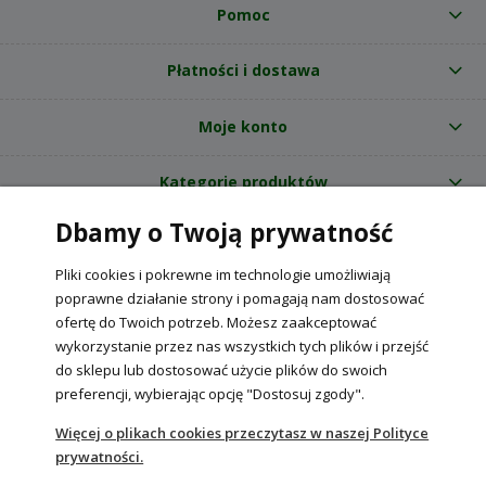
Pomoc
Płatności i dostawa
Moje konto
Kategorie produktów
Dbamy o Twoją prywatność
O nas
Pliki cookies i pokrewne im technologie umożliwiają
Internetowy sklep ogrodniczy z nasionami RajOgrodnika.pl
|
poprawne działanie strony i pomagają nam dostosować
NIP: 6090037061, REGON: 260240470 | Czarnca, ul. Tęczowa 31, 29-100
ofertę do Twoich potrzeb. Możesz zaakceptować
Włoszczowa
wykorzystanie przez nas wszystkich tych plików i przejść
do sklepu lub dostosować użycie plików do swoich
preferencji, wybierając opcję "Dostosuj zgody".
POKAŻ PEŁNĄ WERSJĘ STRONY
Więcej o plikach cookies przeczytasz w naszej Polityce
prywatności.
Sklep internetowy Shoper Premium