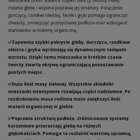
Mieszanka Green Balance szybko tworzy zieloną masę,
osłania glebę i wspiera poprawę jej struktury. Połączenie
gorczycy, rzodkwi oleistej, facelii i gryki pomaga ograniczyć
chwasty, zmniejszyć przesychanie podłoża oraz wzbogacić
stanowisko w materię organiczną.
✅
Zapewnia szybki pokrycie gleby. Gorczyca, rzodkiew
oleista i gryka wyróżniają się dynamicznym tempem
wzrostu. Dzięki temu mieszanka w krótkim czasie
tworzy zwartą okrywę ograniczającą pozostawanie
pustych miejsc.
✅
Duża ilość masy zielonej. Wszystkie składniki
mieszanki intensywnie rozwijają części nadziemne. Po
rozdrobnieniu masa roślinna może zwiększyć ilość
materii organicznej w glebie.
✅
Poprawia strukturę podłoża. Zróżnicowane systemy
korzeniowe przerastają glebę na różnych
głębokościach. Pomaga to rozluźnić warstwę uprawną,