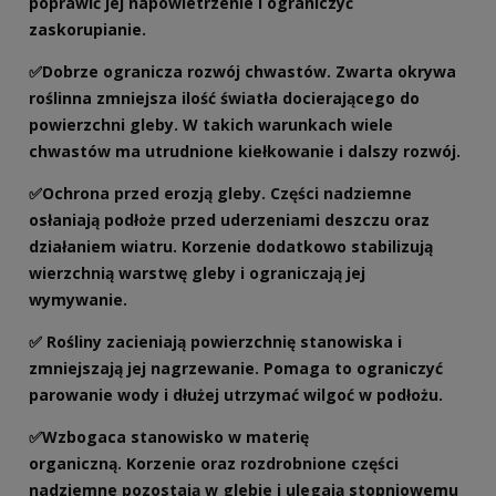
poprawić jej napowietrzenie i ograniczyć
zaskorupianie.
✅
Dobrze ogranicza rozwój chwastów. Zwarta okrywa
roślinna zmniejsza ilość światła docierającego do
powierzchni gleby. W takich warunkach wiele
chwastów ma utrudnione kiełkowanie i dalszy rozwój.
✅
Ochrona przed erozją gleby. Części nadziemne
osłaniają podłoże przed uderzeniami deszczu oraz
działaniem wiatru. Korzenie dodatkowo stabilizują
wierzchnią warstwę gleby i ograniczają jej
wymywanie.
✅
Rośliny zacieniają powierzchnię stanowiska i
zmniejszają jej nagrzewanie. Pomaga to ograniczyć
parowanie wody i dłużej utrzymać wilgoć w podłożu.
✅
Wzbogaca stanowisko w materię
organiczną. Korzenie oraz rozdrobnione części
nadziemne pozostają w glebie i ulegają stopniowemu