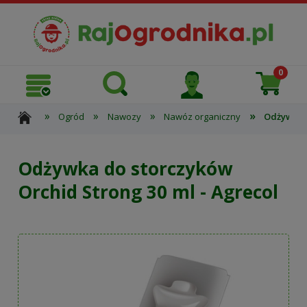
»
»
»
»
Ogród
Nawozy
Nawóz organiczny
Odżywka d
Odżywka do storczyków
Orchid Strong 30 ml - Agrecol