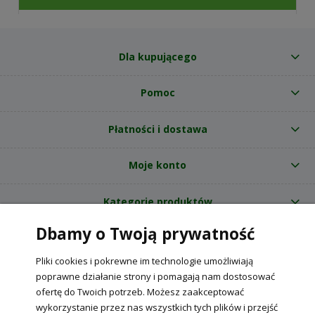
Dla kupującego
Pomoc
Płatności i dostawa
Moje konto
Kategorie produktów
Dbamy o Twoją prywatność
O nas
Pliki cookies i pokrewne im technologie umożliwiają
Internetowy sklep ogrodniczy z nasionami RajOgrodnika.pl
|
poprawne działanie strony i pomagają nam dostosować
NIP: 6090037061, REGON: 260240470 | Czarnca, ul. Tęczowa 31, 29-100
ofertę do Twoich potrzeb. Możesz zaakceptować
Włoszczowa
wykorzystanie przez nas wszystkich tych plików i przejść