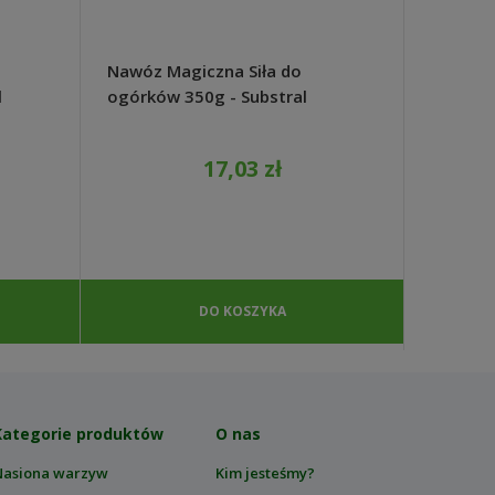
Nawóz Magiczna Siła do
Gorczyc
l
ogórków 350g - Substral
poplon
1kg - 
17,03 zł
DO KOSZYKA
Kategorie produktów
O nas
Nasiona warzyw
Kim jesteśmy?