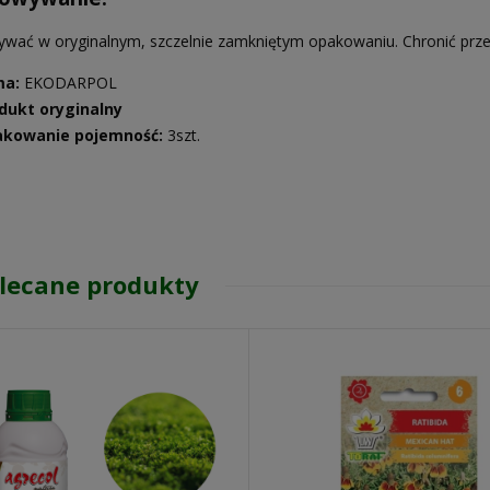
wać w oryginalnym, szczelnie zamkniętym opakowaniu. Chronić prze
105,00 zł
139,00 zł
 regularna:
ma:
EKODARPOL
jniższa cena:
139,00 zł
dukt oryginalny
kowanie pojemność:
3szt.
DO KOSZYKA
lecane produkty