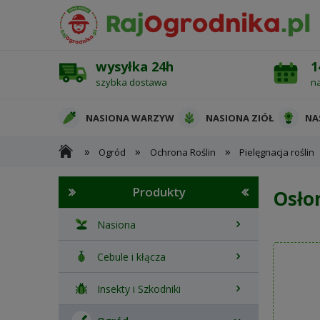
wysyłka 24h
1
szybka dostawa
n
NASIONA WARZYW
NASIONA ZIÓŁ
NA
»
»
»
Ogród
Ochrona Roślin
Pielęgnacja roślin
OCHRONA ROŚLIN
Produkty
Osło
Nasiona
Cebule i kłącza
Insekty i Szkodniki