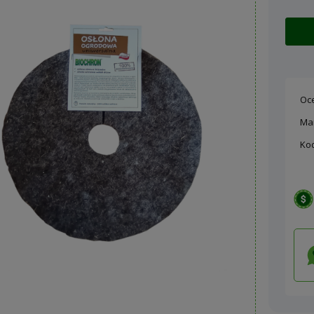
Oc
Ma
Ko