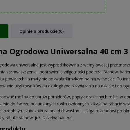
Opinie o produkcie (0)
na Ogrodowa Uniwersalna 40 cm 3 
rodowa uniwersalna jest wyprodukowana z wełny owczej przeznaczon
nia zachwaszczenia i poprawienia wilgotności podłoża. Stanowi bari
a powierzchnia maty nie pozwala ślimakom na nią wchodzić. To in
owanie użytkowników na ekologiczne rozwiązania na działkę i do ogr
osować można do upraw pomidorów, papryk oraz innych roślin w don
zenie do świeżo posadzonych roślin ozdobnych. Użyta na rabacie wra
i ozdobnymi zabezpiecza przed chwastami. Ulega rozkładowi po ok
cy rabatę stanowi już szczelną barierę.
 produktu: