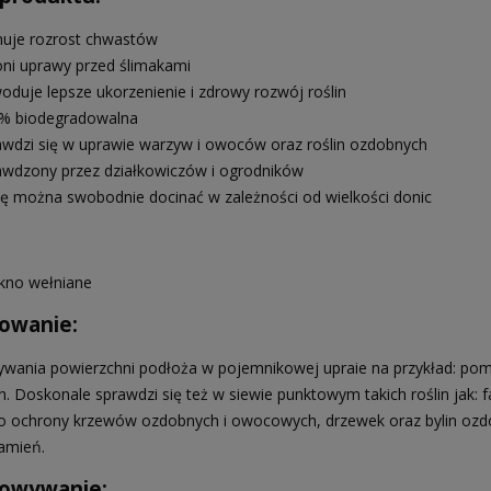
uje rozrost chwastów
oni uprawy przed ślimakami
oduje lepsze ukorzenienie i zdrowy rozwój roślin
% biodegradowalna
awdzi się w uprawie warzyw i owoców oraz roślin ozdobnych
awdzony przez działkowiczów i ogrodników
ę można swobodnie docinać w zależności od wielkości donic
kno wełniane
owanie:
ywania powierzchni podłoża w pojemnikowej upraie na przykład: pomi
. Doskonale sprawdzi się też w siewie punktowym takich roślin jak: 
o ochrony krzewów ozdobnych i owocowych, drzewek oraz bylin ozd
kamień.
a Senshyu Yellow Ozima 20-
5 mm zimowa 10kg
owywanie: