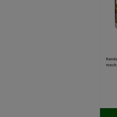
Randa
mech 
GLIFO