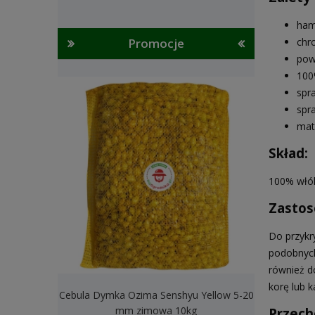
ham
Promocje
chr
pow
100
spr
spr
mat
Skład:
100% włó
Zastos
Do przykr
podobnych
również d
korę lub 
Cebula Dymka Ozima Senshyu Yellow 5-20
Cebula Dymk
mm zimowa 10kg
2
Przech