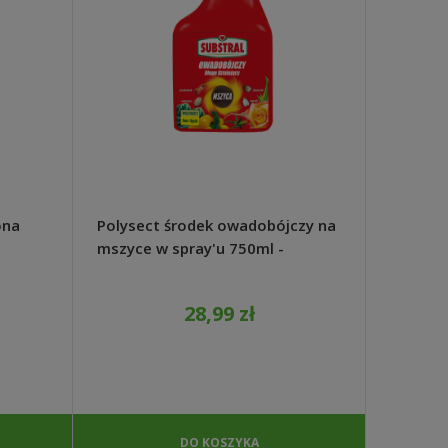
ona
Polysect środek owadobójczy na
Biochro
mszyce w spray'u 750ml -
turkuci
Substral
1,2kg 
28,99 zł
DO KOSZYKA
PO