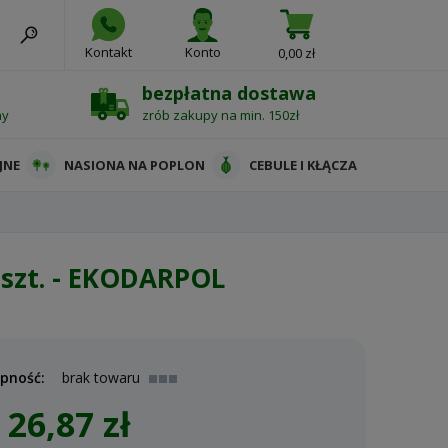
Kontakt
Konto
0,00 zł
bezpłatna dostawa
ny
zrób zakupy na min. 150zł
JNE
NASIONA NA POPLON
CEBULE I KŁĄCZA
szt. - EKODARPOL
pność:
brak towaru
26,87 zł