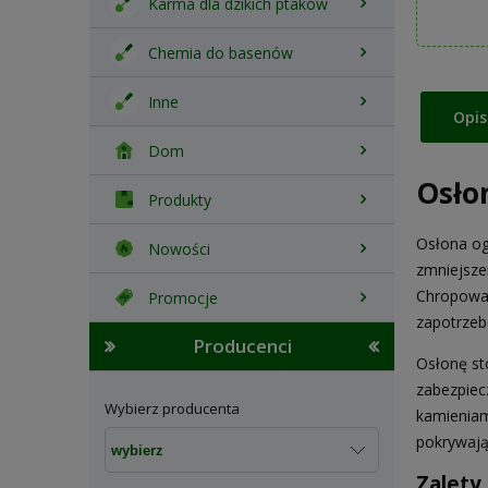
Karma dla dzikich ptaków
Chemia do basenów
Inne
Opis
Dom
Osło
Produkty
Osłona og
Nowości
zmniejsze
Chropowat
Promocje
zapotrzeb
Producenci
Osłonę st
zabezpiec
Wybierz producenta
kamieniam
pokrywają
Zalety