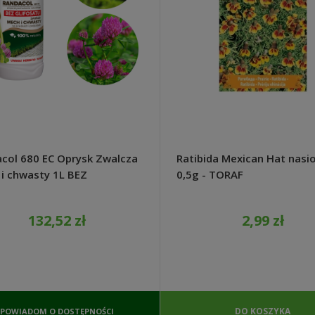
col 680 EC Oprysk Zwalcza
Ratibida Mexican Hat nasi
i chwasty 1L BEZ
0,5g - TORAF
SATU - Agrecol
132,52 zł
2,99 zł
DO KOSZYKA
POWIADOM O DOSTĘPNOŚCI