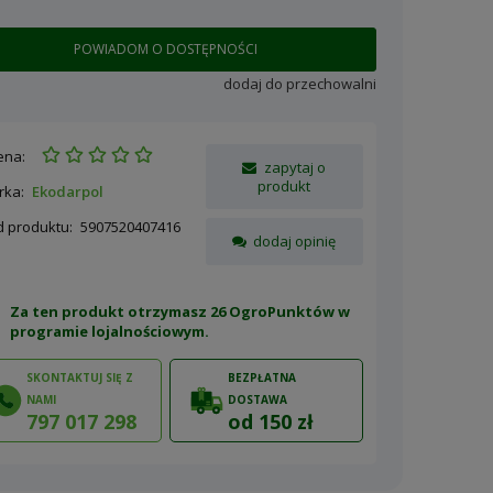
POWIADOM O DOSTĘPNOŚCI
dodaj do przechowalni
ena:
zapytaj o
produkt
rka:
Ekodarpol
d produktu:
5907520407416
dodaj opinię
Za ten produkt otrzymasz 26 OgroPunktów w
programie lojalnościowym
.
SKONTAKTUJ SIĘ Z
BEZPŁATNA
NAMI
DOSTAWA
797 017 298
od 150 zł