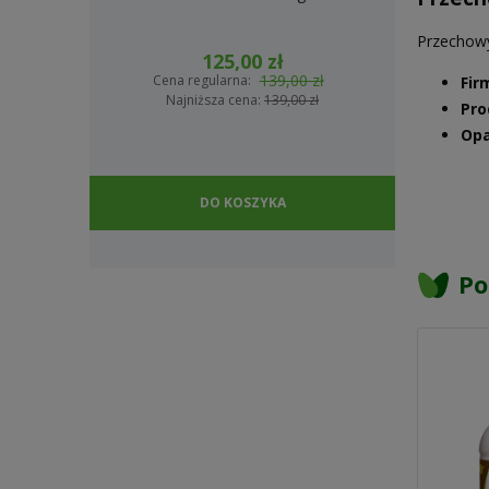
Przechowy
125,00 zł
139,00 zł
Cena regularna:
Cena
Fir
Najniższa cena:
139,00 zł
Na
Pro
Opa
DO KOSZYKA
Po