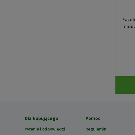
Planton S nawóz do surfinii,
Faceli
petunii kaskadowych, werben
miodo
200g - Plantpol Zaborze
szybk
10,24 zł
DO KOSZYKA
Dla kupującego
Pomoc
Pytania i odpowiedzi
Regulamin