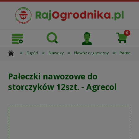
»
»
»
»
Ogród
Nawozy
Nawóz organiczny
Pałeczki 
Pałeczki nawozowe do
storczyków 12szt. - Agrecol