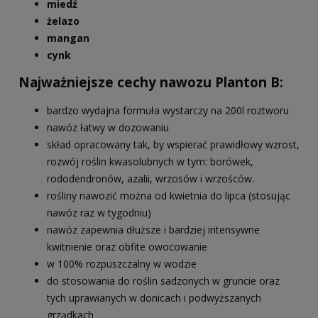
miedź
żelazo
mangan
cynk
Najważniejsze cechy nawozu Planton B:
bardzo wydajna formuła wystarczy na 200l roztworu
nawóz łatwy w dozowaniu
skład opracowany tak, by wspierać prawidłowy wzrost,
rozwój roślin kwasolubnych w tym: borówek,
rododendronów, azalii, wrzosów i wrzośców.
rośliny nawozić można od kwietnia do lipca (stosując
nawóz raz w tygodniu)
nawóz zapewnia dłuższe i bardziej intensywne
kwitnienie oraz obfite owocowanie
w 100% rozpuszczalny w wodzie
do stosowania do roślin sadzonych w gruncie oraz
tych uprawianych w donicach i podwyższanych
grządkach