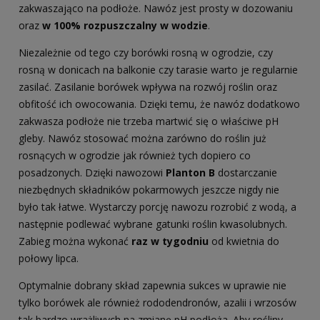
zakwaszająco na podłoże. Nawóz jest prosty w dozowaniu
oraz
w 100% rozpuszczalny w wodzie
.
Niezależnie od tego czy borówki rosną w ogrodzie, czy
rosną w donicach na balkonie czy tarasie warto je regularnie
zasilać. Zasilanie borówek wpływa na rozwój roślin oraz
obfitość ich owocowania. Dzięki temu, że nawóz dodatkowo
zakwasza podłoże nie trzeba martwić się o właściwe pH
gleby. Nawóz stosować można zarówno do roślin już
rosnących w ogrodzie jak również tych dopiero co
posadzonych. Dzięki nawozowi
Planton B
dostarczanie
niezbędnych składników pokarmowych jeszcze nigdy nie
było tak łatwe. Wystarczy porcję nawozu rozrobić z wodą, a
następnie podlewać wybrane gatunki roślin kwasolubnych.
Zabieg można wykonać
raz w tygodniu
od kwietnia do
połowy lipca.
Optymalnie dobrany skład zapewnia sukces w uprawie nie
tylko borówek ale również rododendronów, azalii i wrzosów
tak bardzo wrażliwych na zmianę pH podłoża. Aby rośliny