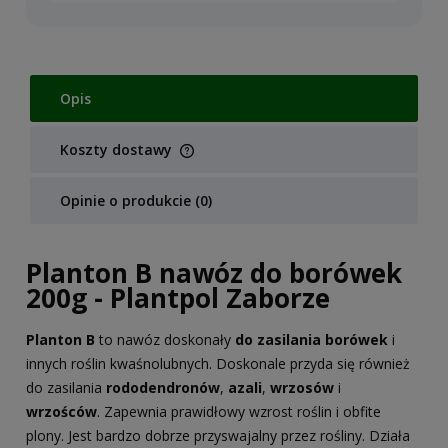
Opis
Koszty dostawy
Cena nie zawiera ewentualnych kosztów płatności
Opinie o produkcie (0)
Planton B nawóz do borówek
200g - Plantpol Zaborze
Planton B
to nawóz doskonały
do zasilania borówek
i
innych roślin kwaśnolubnych. Doskonale przyda się również
do zasilania
rododendronów
,
azali
,
wrzosów
i
wrzośców
. Zapewnia prawidłowy wzrost roślin i obfite
plony. Jest bardzo dobrze przyswajalny przez rośliny. Działa