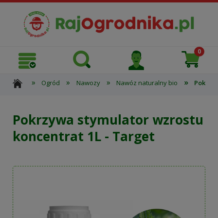
»
»
»
»
Ogród
Nawozy
Nawóz naturalny bio
Pokrzyw
Pokrzywa stymulator wzrostu
koncentrat 1L - Target