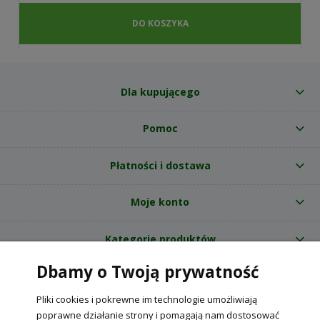
DO KOSZYKA
Dla kupującego
Pomoc
Płatności i dostawa
Moje konto
Kategorie produktów
Dbamy o Twoją prywatność
O nas
Pliki cookies i pokrewne im technologie umożliwiają
Internetowy sklep ogrodniczy z nasionami RajOgrodnika.pl
|
poprawne działanie strony i pomagają nam dostosować