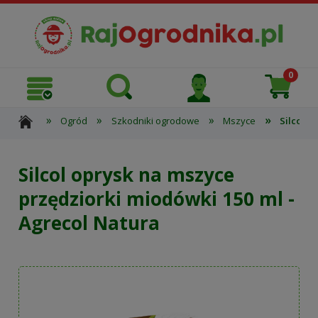
»
»
»
»
Ogród
Szkodniki ogrodowe
Mszyce
Silcol o
Silcol oprysk na mszyce
przędziorki miodówki 150 ml -
Agrecol Natura