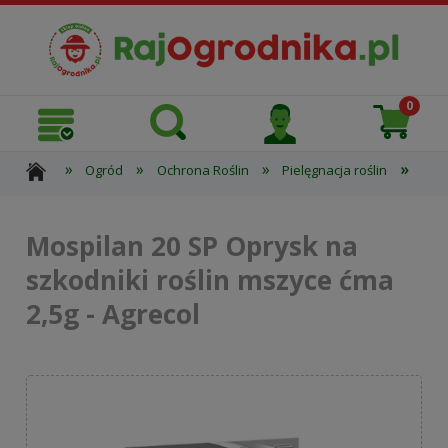
»
»
»
»
Ogród
Ochrona Roślin
Pielęgnacja roślin
Mosp
Mospilan 20 SP Oprysk na
szkodniki roślin mszyce ćma
2,5g - Agrecol