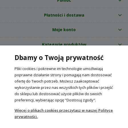
Pomoc
Płatności i dostawa
Moje konto
Kategorie produktów
Dbamy o Twoją prywatność
O nas
Pliki cookies i pokrewne im technologie umożliwiają
Internetowy sklep ogrodniczy z nasionami RajOgrodnika.pl
|
poprawne działanie strony i pomagają nam dostosować
NIP: 6090037061, REGON: 260240470 | Czarnca, ul. Tęczowa 31, 29-100
ofertę do Twoich potrzeb. Możesz zaakceptować
Włoszczowa
wykorzystanie przez nas wszystkich tych plików i przejść
do sklepu lub dostosować użycie plików do swoich
preferencji, wybierając opcję "Dostosuj zgody".
POKAŻ PEŁNĄ WERSJĘ STRONY
Więcej o plikach cookies przeczytasz w naszej Polityce
prywatności.
Sklep internetowy Shoper Premium