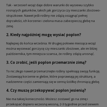
Tak - wrzesień wciąż daje dobre warunki do wysiewu szybko
rosnących gatunków, takich jak gorczyca czy mieszanki zbożowo-
strączkowe. Nawet jeśli rośliny nie zdążą osiągnąć pełnej
dojrzałości, ich korzenie i zielona masa zabezpieczą glebę na
zimę.
2. Kiedy najpóźniej mogę wysiać poplon?
Najlepiej do końca września. W drugiej połowie miesiąca wciąż
można wysiewać gorczycę czy mieszanki zbożowe, ale im bliżej
października, tym mniejsza szansa, że rośliny zdążą urosnąć.
3. Co zrobić, jeśli poplon przemarznie zimą?
To nic złego nawet przemarznięte rośliny spełniają swoją funkcję.
Zostawiają korzenie w glebie, które poprawiają jej strukturę, a
nadziemne części zamieniają się w cenną ściółkę chroniącą glebę.
4. Czy muszę przekopywać poplon jesienią?
Nie ma takiej konieczności. Możesz zostawić go na zimę i
przekopać dopiero wczesną wiosną, 2-3 tygodnie przed siewem