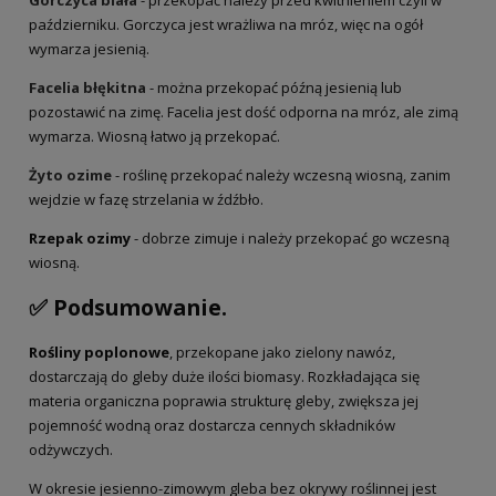
październiku. Gorczyca jest wrażliwa na mróz, więc na ogół
wymarza jesienią.
Facelia błękitna
- można przekopać późną jesienią lub
pozostawić na zimę. Facelia jest dość odporna na mróz, ale zimą
wymarza. Wiosną łatwo ją przekopać.
Żyto ozime
- roślinę przekopać należy wczesną wiosną, zanim
wejdzie w fazę strzelania w źdźbło.
Rzepak ozimy
- dobrze zimuje i należy przekopać go wczesną
wiosną.
✅ Podsumowanie.
Rośliny poplonowe
, przekopane jako zielony nawóz,
dostarczają do gleby duże ilości biomasy. Rozkładająca się
materia organiczna poprawia strukturę gleby, zwiększa jej
pojemność wodną oraz dostarcza cennych składników
odżywczych.
W okresie jesienno-zimowym gleba bez okrywy roślinnej jest