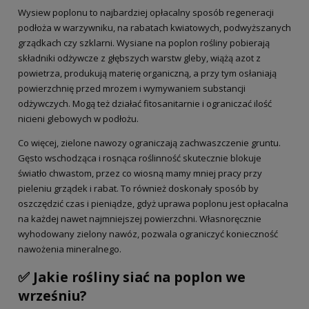
Wysiew poplonu to najbardziej opłacalny sposób regeneracji
podłoża w warzywniku, na rabatach kwiatowych, podwyższanych
grządkach czy szklarni. Wysiane na poplon rośliny pobierają
składniki odżywcze z głębszych warstw gleby, wiążą azot z
powietrza, produkują materię organiczną, a przy tym osłaniają
powierzchnię przed mrozem i wymywaniem substancji
odżywczych. Mogą też działać fitosanitarnie i ograniczać ilość
nicieni glebowych w podłożu.
Co więcej, zielone nawozy ograniczają zachwaszczenie gruntu.
Gęsto wschodząca i rosnąca roślinność skutecznie blokuje
światło chwastom, przez co wiosną mamy mniej pracy przy
pieleniu grządek i rabat. To również doskonały sposób by
oszczędzić czas i pieniądze, gdyż uprawa poplonu jest opłacalna
na każdej nawet najmniejszej powierzchni. Własnoręcznie
wyhodowany zielony nawóz, pozwala ograniczyć konieczność
nawożenia mineralnego.
✅ Jakie rośliny siać na poplon we
wrześniu?