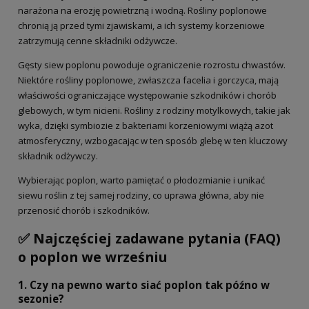
narażona na erozję powietrzną i wodną. Rośliny poplonowe
chronią ją przed tymi zjawiskami, a ich systemy korzeniowe
zatrzymują cenne składniki odżywcze.
Gęsty siew poplonu powoduje ograniczenie rozrostu chwastów.
Niektóre rośliny poplonowe, zwłaszcza facelia i gorczyca, mają
właściwości ograniczające występowanie szkodników i chorób
glebowych, w tym nicieni. Rośliny z rodziny motylkowych, takie jak
wyka, dzięki symbiozie z bakteriami korzeniowymi wiążą azot
atmosferyczny, wzbogacając w ten sposób glebę w ten kluczowy
składnik odżywczy.
Wybierając poplon, warto pamiętać o płodozmianie i unikać
siewu roślin z tej samej rodziny, co uprawa główna, aby nie
przenosić chorób i szkodników.
✅ Najczęściej zadawane pytania (FAQ)
o poplon we wrześniu
1. Czy na pewno warto siać poplon tak późno w
sezonie?