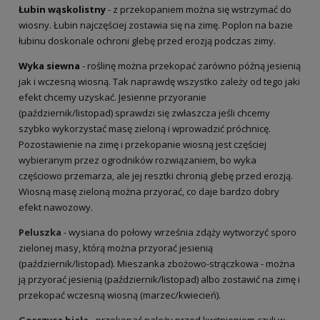
Łubin wąskolistny
- z przekopaniem można się wstrzymać do
wiosny. Łubin najczęściej zostawia się na zimę. Poplon na bazie
łubinu doskonale ochroni glebę przed erozją podczas zimy.
Wyka siewna
- roślinę można przekopać zarówno późną jesienią
jak i wczesną wiosną. Tak naprawdę wszystko zależy od tego jaki
efekt chcemy uzyskać. Jesienne przyoranie
(październik/listopad) sprawdzi się zwłaszcza jeśli chcemy
szybko wykorzystać masę zieloną i wprowadzić próchnicę.
Pozostawienie na zimę i przekopanie wiosną jest częściej
wybieranym przez ogrodników rozwiązaniem, bo wyka
częściowo przemarza, ale jej resztki chronią glebę przed erozją.
Wiosną masę zieloną można przyorać, co daje bardzo dobry
efekt nawozowy.
Peluszka
- wysiana do połowy września zdąży wytworzyć sporo
zielonej masy, którą można przyorać jesienią
(październik/listopad). Mieszanka zbożowo-strączkowa - można
ją przyorać jesienią (październik/listopad) albo zostawić na zimę i
przekopać wczesną wiosną (marzec/kwiecień).
Gorczyca biała
- przekopać należy przed kwitnieniem czyli w