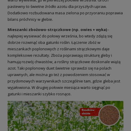
pastewny to świetne źródło azotu dla przyszłych upraw.
Dodatkowo rozbudowana masa zielona po przyoraniu poprawia
bilans próchnicy w glebie.
Mieszanki zbożowo-strączkowe (np. owies + wyka)
-
najlepiej wysiewać do połowy września, bo wtedy zdążą się
dobrze rozwinąć oba gatunki roślin. Łączenie zbóż w
mieszankach poplonowych z roślinami strączkowymi daje
kompleksowe rezultaty. Zboża poprawiają strukturę gleby i
hamują rozwój chwastów, a rośliny strączkowe doskonale wiążą
azot. Taki poplonowy duet świetnie sprawdzi się na polach
uprawnych, ale można go też z powodzeniem stosować w
przydomowych warzywnikach szczególnie tam, gdzie gleba jest
wyjałowiona. W drugiej połowie miesiąca warto sięgnąć po
gatunki i mieszanki szybko rosnące.