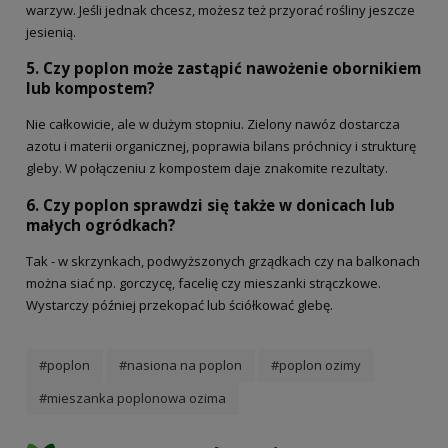
warzyw. Jeśli jednak chcesz, możesz też przyorać rośliny jeszcze
jesienią.
5. Czy poplon może zastąpić nawożenie obornikiem
lub kompostem?
Nie całkowicie, ale w dużym stopniu. Zielony nawóz dostarcza
azotu i materii organicznej, poprawia bilans próchnicy i strukturę
gleby. W połączeniu z kompostem daje znakomite rezultaty.
6. Czy poplon sprawdzi się także w donicach lub
małych ogródkach?
Tak - w skrzynkach, podwyższonych grządkach czy na balkonach
można siać np. gorczycę, facelię czy mieszanki strączkowe.
Wystarczy później przekopać lub ściółkować glebę.
#poplon
#nasiona na poplon
#poplon ozimy
#mieszanka poplonowa ozima