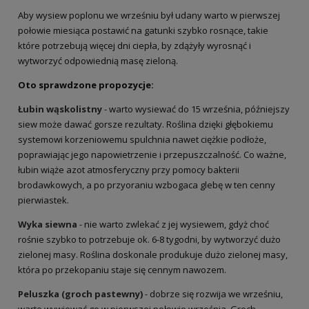
Aby wysiew poplonu we wrześniu był udany warto w pierwszej
połowie miesiąca postawić na gatunki szybko rosnące, takie
które potrzebują więcej dni ciepła, by zdążyły wyrosnąć i
wytworzyć odpowiednią masę zieloną.
Oto sprawdzone propozycje:
Łubin wąskolistny
- warto wysiewać do 15 września, późniejszy
siew może dawać gorsze rezultaty. Roślina dzięki głębokiemu
systemowi korzeniowemu spulchnia nawet ciężkie podłoże,
poprawiając jego napowietrzenie i przepuszczalność. Co ważne,
łubin wiąże azot atmosferyczny przy pomocy bakterii
brodawkowych, a po przyoraniu wzbogaca glebę w ten cenny
pierwiastek.
Wyka siewna
- nie warto zwlekać z jej wysiewem, gdyż choć
rośnie szybko to potrzebuje ok. 6-8 tygodni, by wytworzyć dużo
zielonej masy. Roślina doskonale produkuje dużo zielonej masy,
która po przekopaniu staje się cennym nawozem.
Peluszka (groch pastewny)
- dobrze się rozwija we wrześniu,
warto wywiewać go w pierwszej połowie września. Groch