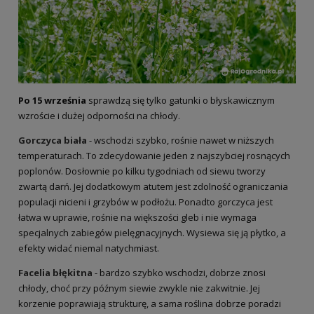
Po 15 września
sprawdzą się tylko gatunki o błyskawicznym
wzroście i dużej odporności na chłody.
Gorczyca biała
- wschodzi szybko, rośnie nawet w niższych
temperaturach. To zdecydowanie jeden z najszybciej rosnących
poplonów. Dosłownie po kilku tygodniach od siewu tworzy
zwartą darń. Jej dodatkowym atutem jest zdolność ograniczania
populacji nicieni i grzybów w podłożu. Ponadto gorczyca jest
łatwa w uprawie, rośnie na większości gleb i nie wymaga
specjalnych zabiegów pielęgnacyjnych. Wysiewa się ją płytko, a
efekty widać niemal natychmiast.
Facelia błękitna
- bardzo szybko wschodzi, dobrze znosi
chłody, choć przy późnym siewie zwykle nie zakwitnie. Jej
korzenie poprawiają strukturę, a sama roślina dobrze poradzi