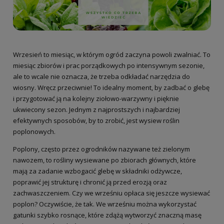
Wrzesień to miesiąc, w którym ogród zaczyna powoli zwalniać. To
miesiąc zbiorów i prac porządkowych po intensywnym sezonie,
ale to wcale nie oznacza, że trzeba odkładać narzędzia do
wiosny. Wręcz przeciwnie! To idealny moment, by zadbać o glebę
i przygotować ją na kolejny ziołowo-warzywny i pięknie
ukwiecony sezon. Jednym z najprostszych i najbardziej
efektywnych sposobów, by to zrobić, jest wysiew roślin
poplonowych.
Poplony, często przez ogrodników nazywane też zielonym
nawozem, to rośliny wysiewane po zbiorach głównych, które
mają za zadanie wzbogacić glebę w składniki odżywcze,
poprawić jej strukturę i chronić ją przed erozją oraz
zachwaszczeniem. Czy we wrześniu opłaca się jeszcze wysiewać
poplon? Oczywiście, że tak. We wrześniu można wykorzystać
gatunki szybko rosnące, które zdążą wytworzyć znaczną masę