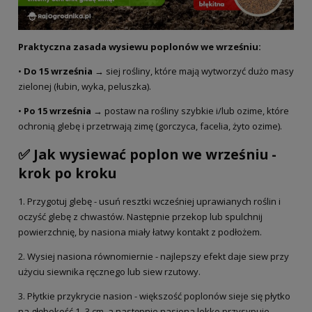
Praktyczna zasada wysiewu poplonów we wrześniu:
•
Do 15 września
→ siej rośliny, które mają wytworzyć dużo masy
zielonej (łubin, wyka, peluszka).
•
Po 15 września
→ postaw na rośliny szybkie i/lub ozime, które
ochronią glebę i przetrwają zimę (gorczyca, facelia, żyto ozime).
✅ Jak wysiewać poplon we wrześniu -
krok po kroku
1. Przygotuj glebę - usuń resztki wcześniej uprawianych roślin i
oczyść glebę z chwastów. Następnie przekop lub spulchnij
powierzchnię, by nasiona miały łatwy kontakt z podłożem.
2. Wysiej nasiona równomiernie - najlepszy efekt daje siew przy
użyciu siewnika ręcznego lub siew rzutowy.
3. Płytkie przykrycie nasion - większość poplonów sieje się płytko
na głębokość 1–3 cm, a następnie nasiona lekko przysypuje