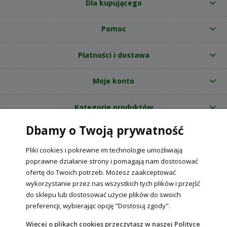
Dla kupującego
Pomoc
Płatności i dostawa
Moje konto
Kategorie produktów
Dbamy o Twoją prywatność
O nas
Pliki cookies i pokrewne im technologie umożliwiają
Internetowy sklep ogrodniczy z nasionami RajOgrodnika.pl
|
poprawne działanie strony i pomagają nam dostosować
NIP: 6090037061, REGON: 260240470 | Czarnca, ul. Tęczowa 31, 29-100
ofertę do Twoich potrzeb. Możesz zaakceptować
Włoszczowa
wykorzystanie przez nas wszystkich tych plików i przejść
do sklepu lub dostosować użycie plików do swoich
preferencji, wybierając opcję "Dostosuj zgody".
POKAŻ PEŁNĄ WERSJĘ STRONY
Więcej o plikach cookies przeczytasz w naszej Polityce