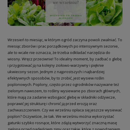
Wrzesień to miesiąc, w którym ogród zaczyna powoli zwalniać. To
miesiąc zbiorów i prac porządkowych po intensywnym sezonie,
ale to wcale nie oznacza, że trzeba odkładać narzędzia do
wiosny. Wręcz przeciwnie! To idealny moment, by zadbać o glebę
i przygotować ją na kolejny ziołowo-warzywny i pięknie
ukwiecony sezon. Jednym z najprostszych i najbardziej
efektywnych sposobów, by to zrobić, jest wysiew roślin
poplonowych. Poplony, często przez ogrodników nazywane też
zielonym nawozem, to rośliny wysiewane po zbiorach głównych,
które mają za zadanie wzbogacić glebę w składniki odżywcze,
poprawić jej strukturę i chronić ją przed erozją oraz
zachwaszczeniem. Czy we wrześniu opłaca się jeszcze wysiewać
poplon? Oczywiście, że tak. We wrześniu można wykorzystać
gatunki szybko rosnące, które zdążą wytworzyć znaczną masę
zieloną przed nadejściem zimy oraz takie, które z powodzeniem