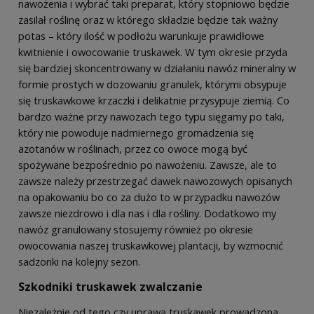
nawożenia i wybrać taki preparat, który stopniowo będzie
zasilał roślinę oraz w którego składzie będzie tak ważny
potas – który ilość w podłożu warunkuje prawidłowe
kwitnienie i owocowanie truskawek. W tym okresie przyda
się bardziej skoncentrowany w działaniu nawóz mineralny w
formie prostych w dozowaniu granulek, którymi obsypuje
się truskawkowe krzaczki i delikatnie przysypuje ziemią. Co
bardzo ważne przy nawozach tego typu sięgamy po taki,
który nie powoduje nadmiernego gromadzenia się
azotanów w roślinach, przez co owoce mogą być
spożywane bezpośrednio po nawożeniu. Zawsze, ale to
zawsze należy przestrzegać dawek nawozowych opisanych
na opakowaniu bo co za dużo to w przypadku nawozów
zawsze niezdrowo i dla nas i dla rośliny. Dodatkowo my
nawóz granulowany stosujemy również po okresie
owocowania naszej truskawkowej plantacji, by wzmocnić
sadzonki na kolejny sezon.
Szkodniki truskawek zwalczanie
Niezależnie od tego czy uprawa truskawek prowadzona