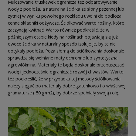
Mulczowanie truskawek ogranicza też odparowywanie
wody z podłoża, a naturalna ściółka ze słony pszennej lub
żytniej w wyniku powolnego rozkładu uwolni do podłoża
cenne składniki odżywcze. Ściółkować warto rośliny, które
zaczynają kwitnąć. Warto również podkreślić, że w
późniejszym etapie kiedy na roślinach pojawiają się już
owoce ściółka w naturalny sposób izoluje je, by te nie
dotykały podłoża. Poza słomą do ściółkowania doskonale
sprawdzą się wełniane maty ochronne lub syntetyczna
agrowłóknina. Materiały te będą doskonale przepuszczać
wodę i jednocześnie ograniczać rozwój chwastów. Warto
też podkreślić, że w przypadku tej metody ściółkowania
należy sięgać po materiały dobre gatunkowo i o właściwej
gramaturze ( 50 g/m2), by dobrze spełniały swoją rolę.