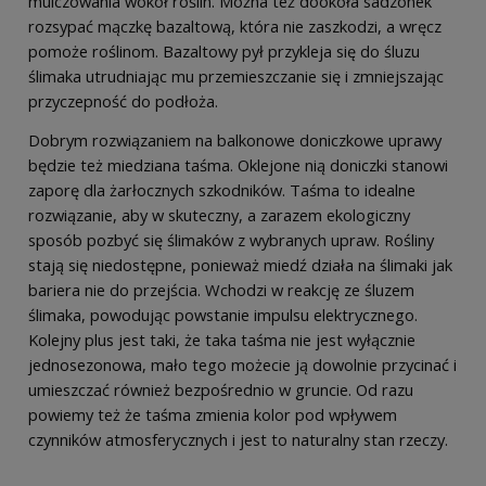
mulczowania wokół roślin. Można też dookoła sadzonek
rozsypać mączkę bazaltową, która nie zaszkodzi, a wręcz
pomoże roślinom. Bazaltowy pył przykleja się do śluzu
ślimaka utrudniając mu przemieszczanie się i zmniejszając
przyczepność do podłoża.
Dobrym rozwiązaniem na balkonowe doniczkowe uprawy
będzie też miedziana taśma. Oklejone nią doniczki stanowi
zaporę dla żarłocznych szkodników. Taśma to idealne
rozwiązanie, aby w skuteczny, a zarazem ekologiczny
sposób pozbyć się ślimaków z wybranych upraw. Rośliny
stają się niedostępne, ponieważ miedź działa na ślimaki jak
bariera nie do przejścia. Wchodzi w reakcję ze śluzem
ślimaka, powodując powstanie impulsu elektrycznego.
Kolejny plus jest taki, że taka taśma nie jest wyłącznie
jednosezonowa, mało tego możecie ją dowolnie przycinać i
umieszczać również bezpośrednio w gruncie. Od razu
powiemy też że taśma zmienia kolor pod wpływem
czynników atmosferycznych i jest to naturalny stan rzeczy.