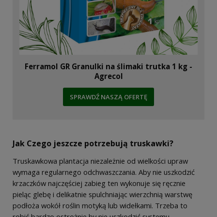
Ferramol GR Granulki na ślimaki trutka 1 kg -
Agrecol
SPRAWDŹ NASZĄ OFERTĘ
Jak Czego jeszcze potrzebują truskawki?
Truskawkowa plantacja niezależnie od wielkości upraw
wymaga regularnego odchwaszczania. Aby nie uszkodzić
krzaczków najczęściej zabieg ten wykonuje się ręcznie
pieląc glebę i delikatnie spulchniając wierzchnią warstwę
podłoża wokół roślin motyką lub widełkami. Trzeba to
robić bardzo ostrożnie by nie uszkodzić systemu