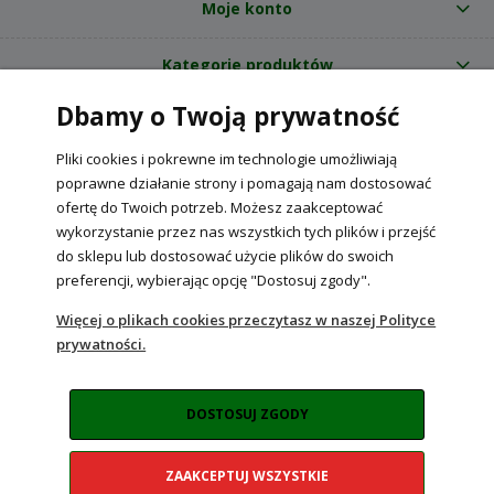
Moje konto
Kategorie produktów
Dbamy o Twoją prywatność
O nas
Pliki cookies i pokrewne im technologie umożliwiają
Internetowy sklep ogrodniczy z nasionami RajOgrodnika.pl
|
poprawne działanie strony i pomagają nam dostosować
NIP: 6090037061, REGON: 260240470 | Czarnca, ul. Tęczowa 31, 29-100
ofertę do Twoich potrzeb. Możesz zaakceptować
Włoszczowa
wykorzystanie przez nas wszystkich tych plików i przejść
do sklepu lub dostosować użycie plików do swoich
preferencji, wybierając opcję "Dostosuj zgody".
POKAŻ PEŁNĄ WERSJĘ STRONY
Więcej o plikach cookies przeczytasz w naszej Polityce
prywatności.
Sklep internetowy Shoper Premium
DOSTOSUJ ZGODY
ZAAKCEPTUJ WSZYSTKIE
Realizacja:
NahoMedia.com