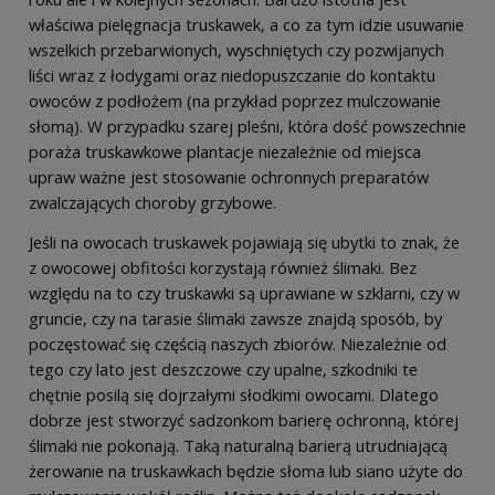
właściwa pielęgnacja truskawek, a co za tym idzie usuwanie
wszelkich przebarwionych, wyschniętych czy pozwijanych
liści wraz z łodygami oraz niedopuszczanie do kontaktu
owoców z podłożem (na przykład poprzez mulczowanie
słomą). W przypadku szarej pleśni, która dość powszechnie
poraża truskawkowe plantacje niezależnie od miejsca
upraw ważne jest stosowanie ochronnych preparatów
zwalczających choroby grzybowe.
Jeśli na owocach truskawek pojawiają się ubytki to znak, że
z owocowej obfitości korzystają również ślimaki. Bez
względu na to czy truskawki są uprawiane w szklarni, czy w
gruncie, czy na tarasie ślimaki zawsze znajdą sposób, by
poczęstować się częścią naszych zbiorów. Niezależnie od
tego czy lato jest deszczowe czy upalne, szkodniki te
chętnie posilą się dojrzałymi słodkimi owocami. Dlatego
dobrze jest stworzyć sadzonkom barierę ochronną, której
ślimaki nie pokonają. Taką naturalną barierą utrudniającą
żerowanie na truskawkach będzie słoma lub siano użyte do