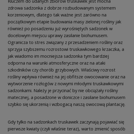
Kluczem do udanych zbiorów truskawek jest mocna
zdrowa sadzonka z dobrze rozbudowanym systemem
korzeniowym, dlatego tak ważne jest zarówno na
początkowym etapie budowania masy zielonej rośliny jak
również po posadzeniu już wyrośniętych sadzonek w
docelowym miejscu uprawy zasilanie biohumusem.
Ogranicza to stres związany z przesadzeniem rośliny oraz
sprzyja szybszemu rozrostowi truskawkowego krzaczka, a
jak wiadomo im mocniejsza sadzonka tym bardziej
odporna na warunki atmosferyczne oraz na ataki
szkodników czy chorób grzybowych. Właściwy rozrost
rośliny wpływa również na jej obfitsze owocowanie oraz na
wytworzenie rozłogów z nowymi młodymi truskawkowymi
sadzonkami. Należy je przycinać by nie obciążały rośliny
matecznej, a posadzone w doniczce i zasilane biohumusem
szybko się ukorzenią i wzbogacą naszą owocową plantację.
Gdy tylko na sadzonkach truskawek zaczynają pojawiać się
pierwsze kwiaty (czyli właśnie teraz), warto zmienić sposób