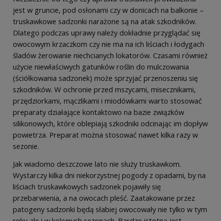
jest w gruncie, pod osłonami czy w donicach na balkonie –
truskawkowe sadzonki narażone są na atak szkodników.
Dlatego podczas uprawy należy dokładnie przyglądać się
owocowym krzaczkom czy nie ma na ich liściach i łodygach
śladów żerowanie niechcianych lokatorów. Czasami również
użycie niewłaściwych gatunków roślin do mulczowania
(ściółkowania sadzonek) może sprzyjać przenoszeniu się
szkodników. W ochronie przed mszycami, misecznikami,
przędziorkami, mączlikami i miodówkami warto stosować
preparaty działające kontaktowo na bazie związków
silikonowych, które oblepiają szkodniki odcinając im dopływ
powietrza. Preparat można stosować nawet kilka razy w
sezonie.
Jak wiadomo deszczowe lato nie służy truskawkom.
Wystarczy kilka dni niekorzystnej pogody z opadami, by na
liściach truskawkowych sadzonek pojawiły się
przebarwienia, a na owocach pleść. Zaatakowane przez
patogeny sadzonki będą słabiej owocowały nie tylko w tym
roku ale i w kolejnych sezonach. Bardzo istotna jest