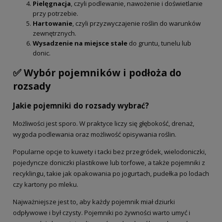
Pielęgnacja
, czyli podlewanie, nawożenie i doświetlanie
przy potrzebie.
Hartowanie
, czyli przyzwyczajenie roślin do warunków
zewnętrznych.
Wysadzenie na miejsce stałe
do gruntu, tunelu lub
donic.
✅ Wybór pojemników i podłoża do
rozsady
Jakie pojemniki do rozsady wybrać?
Możliwości jest sporo. W praktyce liczy się głębokość, drenaż,
wygoda podlewania oraz możliwość opisywania roślin.
Popularne opcje to kuwety i tacki bez przegródek, wielodoniczki,
pojedyncze doniczki plastikowe lub torfowe, a także pojemniki z
recyklingu, takie jak opakowania po jogurtach, pudełka po lodach
czy kartony po mleku.
Najważniejsze jest to, aby każdy pojemnik miał dziurki
odpływowe i był czysty. Pojemniki po żywności warto umyć i