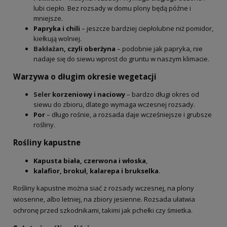
lubi ciepło. Bez rozsady w domu plony będą późne i
mniejsze.
Papryka i chili
– jeszcze bardziej ciepłolubne niż pomidor,
kiełkują wolniej.
Bakłażan
, czyli oberżyna
– podobnie jak papryka, nie
nadaje się do siewu wprost do gruntu w naszym klimacie.
Warzywa o długim okresie wegetacji
Seler
korzeniowy i naciowy
– bardzo długi okres od
siewu do zbioru, dlatego wymaga wczesnej rozsady.
Por
– długo rośnie, a rozsada daje wcześniejsze i grubsze
rośliny.
Rośliny kapustne
Kapusta biała, czerwona i włoska
,
kalafior, brokuł, kalarepa i brukselka
.
Rośliny kapustne można siać z rozsady wczesnej, na plony
wiosenne, albo letniej, na zbiory jesienne. Rozsada ułatwia
ochronę przed szkodnikami, takimi jak pchełki czy śmietka.