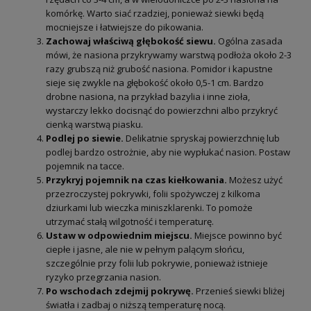
komórkę. Warto siać rzadziej, ponieważ siewki będą
mocniejsze i łatwiejsze do pikowania.
Zachowaj właściwą głębokość siewu.
Ogólna zasada
mówi, że nasiona przykrywamy warstwą podłoża około 2-3
razy grubszą niż grubość nasiona. Pomidor i kapustne
sieje się zwykle na głębokość około 0,5-1 cm. Bardzo
drobne nasiona, na przykład bazylia i inne zioła,
wystarczy lekko docisnąć do powierzchni albo przykryć
cienką warstwą piasku.
Podlej po siewie.
Delikatnie spryskaj powierzchnię lub
podlej bardzo ostrożnie, aby nie wypłukać nasion. Postaw
pojemnik na tacce.
Przykryj pojemnik na czas kiełkowania.
Możesz użyć
przezroczystej pokrywki, folii spożywczej z kilkoma
dziurkami lub wieczka miniszklarenki. To pomoże
utrzymać stałą wilgotność i temperaturę.
Ustaw w odpowiednim miejscu.
Miejsce powinno być
ciepłe i jasne, ale nie w pełnym palącym słońcu,
szczególnie przy folii lub pokrywie, ponieważ istnieje
ryzyko przegrzania nasion.
Po wschodach zdejmij pokrywę.
Przenieś siewki bliżej
światła i zadbaj o niższą temperaturę nocą.