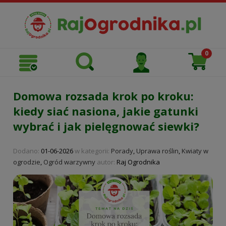
Domowa rozsada krok po kroku:
kiedy siać nasiona, jakie gatunki
wybrać i jak pielęgnować siewki?
Dodano:
01-06-2026
w kategorii:
Porady
,
Uprawa roślin
,
Kwiaty w
ogrodzie
,
Ogród warzywny
autor:
Raj Ogrodnika