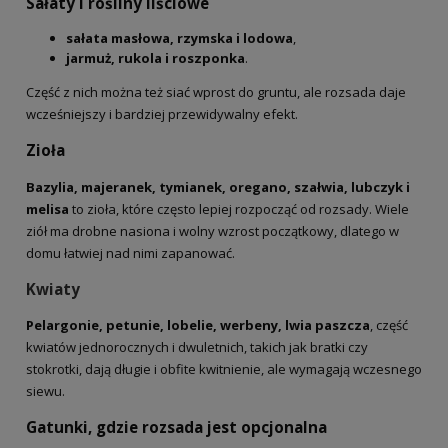
Sałaty i rośliny liściowe
sałata masłowa, rzymska i lodowa
,
jarmuż, rukola i roszponka
.
Część z nich można też siać wprost do gruntu, ale rozsada daje
wcześniejszy i bardziej przewidywalny efekt.
Zioła
Bazylia, majeranek, tymianek, oregano, szałwia, lubczyk i
melisa
to zioła, które często lepiej rozpocząć od rozsady. Wiele
ziół ma drobne nasiona i wolny wzrost początkowy, dlatego w
domu łatwiej nad nimi zapanować.
Kwiaty
Pelargonie, petunie, lobelie, werbeny, lwia paszcza
, część
kwiatów jednorocznych i dwuletnich, takich jak bratki czy
stokrotki, dają długie i obfite kwitnienie, ale wymagają wczesnego
siewu.
Gatunki, gdzie rozsada jest opcjonalna