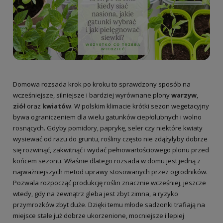
Domowa rozsada krok po kroku to sprawdzony sposób na
wcześniejsze, silniejsze i bardziej wyrównane plony
warzyw
,
ziół
oraz
kwiatów
. W polskim klimacie krótki sezon wegetacyjny
bywa ograniczeniem dla wielu gatunków ciepłolubnych i wolno
rosnących. Gdyby pomidory, paprykę, seler czy niektóre kwiaty
wysiewać od razu do gruntu, rośliny często nie zdążyłyby dobrze
się rozwinąć, zakwitnąć i wydać pełnowartościowego plonu przed
końcem sezonu. Właśnie dlatego rozsada w domu jest jedną z
najważniejszych metod uprawy stosowanych przez ogrodników.
Pozwala rozpocząć produkcję roślin znacznie wcześniej, jeszcze
wtedy, gdy na zewnątrz gleba jest zbyt zimna, a ryzyko
przymrozków zbyt duże. Dzięki temu młode sadzonki trafiają na
miejsce stałe już dobrze ukorzenione, mocniejsze i lepiej