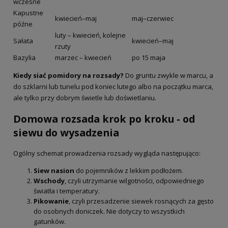
wczesne
Kapustne
kwiecień–maj
maj–czerwiec
późne
luty – kwiecień, kolejne
Sałata
kwiecień–maj
rzuty
Bazylia
marzec – kwiecień
po 15 maja
Kiedy siać pomidory na rozsady?
Do gruntu zwykle w marcu, a
do szklarni lub tunelu pod koniec lutego albo na początku marca,
ale tylko przy dobrym świetle lub doświetlaniu.
Domowa rozsada krok po kroku - od
siewu do wysadzenia
Ogólny schemat prowadzenia rozsady wygląda następująco:
Siew nasion
do pojemników z lekkim podłożem.
Wschody
, czyli utrzymanie wilgotności, odpowiedniego
światła i temperatury.
Pikowanie
, czyli przesadzenie siewek rosnących za gęsto
do osobnych doniczek. Nie dotyczy to wszystkich
gatunków.