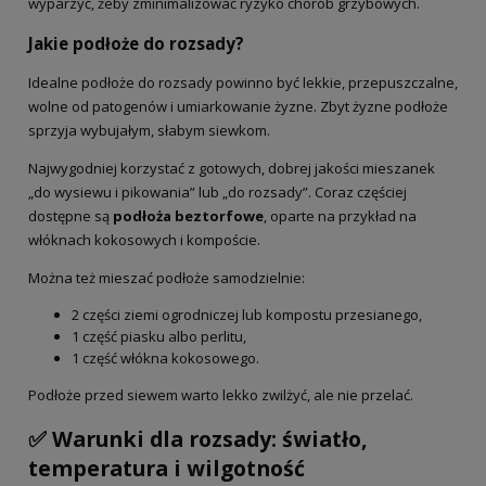
wyparzyć, żeby zminimalizować ryzyko chorób grzybowych.
Jakie podłoże do rozsady?
Idealne podłoże do rozsady powinno być lekkie, przepuszczalne,
wolne od patogenów i umiarkowanie żyzne. Zbyt żyzne podłoże
sprzyja wybujałym, słabym siewkom.
Najwygodniej korzystać z gotowych, dobrej jakości mieszanek
„do wysiewu i pikowania” lub „do rozsady”. Coraz częściej
dostępne są
podłoża beztorfowe
, oparte na przykład na
włóknach kokosowych i kompoście.
Można też mieszać podłoże samodzielnie:
2 części ziemi ogrodniczej lub kompostu przesianego,
1 część piasku albo perlitu,
1 część włókna kokosowego.
Podłoże przed siewem warto lekko zwilżyć, ale nie przelać.
✅ Warunki dla rozsady: światło,
temperatura i wilgotność