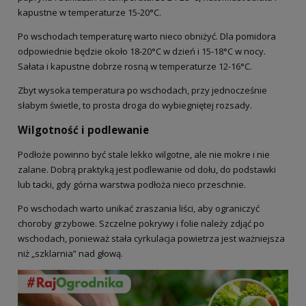
kapustne w temperaturze 15-20°C.
Po wschodach temperaturę warto nieco obniżyć. Dla pomidora
odpowiednie będzie około 18-20°C w dzień i 15-18°C w nocy.
Sałata i kapustne dobrze rosną w temperaturze 12-16°C.
Zbyt wysoka temperatura po wschodach, przy jednocześnie
słabym świetle, to prosta droga do wybiegniętej rozsady.
Wilgotność i podlewanie
Podłoże powinno być stale lekko wilgotne, ale nie mokre i nie
zalane. Dobrą praktyką jest podlewanie od dołu, do podstawki
lub tacki, gdy górna warstwa podłoża nieco przeschnie.
Po wschodach warto unikać zraszania liści, aby ograniczyć
choroby grzybowe. Szczelne pokrywy i folie należy zdjąć po
wschodach, ponieważ stała cyrkulacja powietrza jest ważniejsza
niż „szklarnia” nad głową.