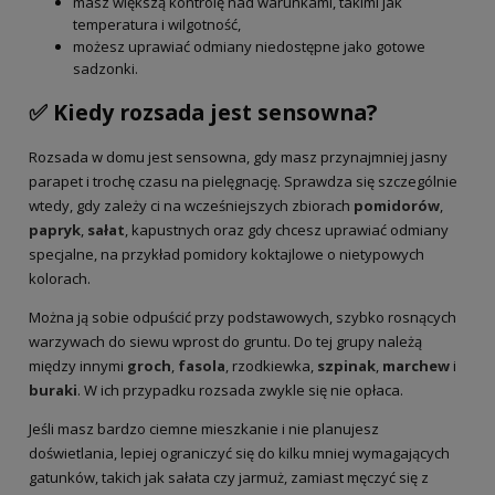
masz większą kontrolę nad warunkami, takimi jak
temperatura i wilgotność,
możesz uprawiać odmiany niedostępne jako gotowe
sadzonki.
✅ Kiedy rozsada jest sensowna?
Rozsada w domu jest sensowna, gdy masz przynajmniej jasny
parapet i trochę czasu na pielęgnację. Sprawdza się szczególnie
wtedy, gdy zależy ci na wcześniejszych zbiorach
pomidorów
,
papryk
,
sałat
, kapustnych oraz gdy chcesz uprawiać odmiany
specjalne, na przykład pomidory koktajlowe o nietypowych
kolorach.
Można ją sobie odpuścić przy podstawowych, szybko rosnących
warzywach do siewu wprost do gruntu. Do tej grupy należą
między innymi
groch
,
fasola
, rzodkiewka,
szpinak
,
marchew
i
buraki
. W ich przypadku rozsada zwykle się nie opłaca.
Jeśli masz bardzo ciemne mieszkanie i nie planujesz
doświetlania, lepiej ograniczyć się do kilku mniej wymagających
gatunków, takich jak sałata czy jarmuż, zamiast męczyć się z