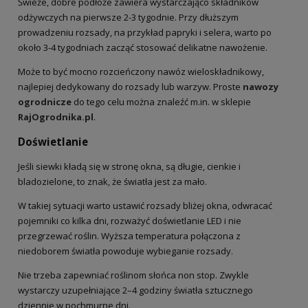
Świeże, dobre podłoże zawiera wystarczająco składników
odżywczych na pierwsze 2-3 tygodnie. Przy dłuższym
prowadzeniu rozsady, na przykład papryki i selera, warto po
około 3-4 tygodniach zacząć stosować delikatne nawożenie.
Może to być mocno rozcieńczony nawóz wieloskładnikowy,
najlepiej dedykowany do rozsady lub warzyw. Proste
nawozy
ogrodnicze
do tego celu można znaleźć m.in. w sklepie
RajOgrodnika.pl
.
Doświetlanie
Jeśli siewki kładą się w stronę okna, są długie, cienkie i
bladozielone, to znak, że światła jest za mało.
W takiej sytuacji warto ustawić rozsady bliżej okna, odwracać
pojemniki co kilka dni, rozważyć doświetlanie LED i nie
przegrzewać roślin. Wyższa temperatura połączona z
niedoborem światła powoduje wybieganie rozsady.
Nie trzeba zapewniać roślinom słońca non stop. Zwykle
wystarczy uzupełniające 2–4 godziny światła sztucznego
dziennie w pochmurne dni.