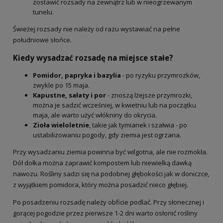
zostawić rozsady na zewnątrz lub w nieogrzewanym
tunelu.
Świeżej rozsady nie należy od razu wystawiać na pełne
południowe słońce.
Kiedy wysadzać rozsadę na miejsce stałe?
Pomidor, papryka i bazylia
- po ryzyku przymrozków,
zwykle po 15 maja.
Kapustne, sałaty i por
- znoszą lżejsze przymrozki,
można je sadzić wcześniej, w kwietniu lub na początku
maja, ale warto użyć włókniny do okrycia.
Zioła wieloletnie
, takie jak tymianek i szałwia - po
ustabilizowaniu pogody, gdy ziemia jest ogrzana.
Przy wysadzaniu ziemia powinna być wilgotna, ale nie rozmokła.
Dół dołka można zaprawić kompostem lub niewielką dawką
nawozu. Rośliny sadzi się na podobnej głębokości jak w doniczce,
z wyjątkiem pomidora, który można posadzić nieco głębiej.
Po posadzeniu rozsadę należy obficie podlać. Przy słonecznej i
gorącej pogodzie przez pierwsze 1-2 dni warto osłonić rośliny