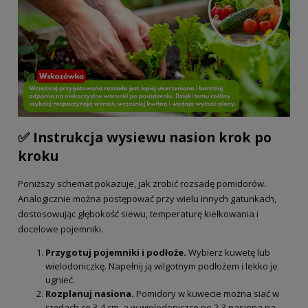
✅ Instrukcja wysiewu nasion krok po
kroku
Poniższy schemat pokazuje, jak zrobić rozsadę pomidorów.
Analogicznie można postępować przy wielu innych gatunkach,
dostosowując głębokość siewu, temperaturę kiełkowania i
docelowe pojemniki.
Przygotuj pojemniki i podłoże.
Wybierz kuwetę lub
wielodoniczkę. Napełnij ją wilgotnym podłożem i lekko je
ugnieć.
Rozplanuj nasiona.
Pomidory w kuwecie można siać w
rzędach co 3-4 cm, a w wielodoniczce po 2-3 nasiona na