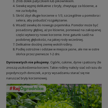
Zrób dołek patyczkiem lub pikownikiem.
Siewkę wyjmij delikatnie z bryły, chwytając za liścienie, a
nie za łodyżkę.
Skróć zbyt długie korzenie o 1/3, szczególnie u pomidora i
selera, aby pobudzić rozgałęzianie.
Wsadź siewkę do nowego pojemnika. Pomidor może być
posadzony głębiej, aż po liścienie, ponieważ na zakopanej
części wytworzy nowe korzenie. Inne gatunki sadź na
podobnej głębokości, na jakiej rosły wcześniej.
Delikatnie dociśnij ziemię wokół rośliny.
Podlej ostrożnie i odstaw w miejsce jasne, ale nie w ostre
słońce przez pierwsze 1-2 dni.
Dyniowatych nie pikujemy.
Ogórki, cukinie, dynie i patisony źle
znoszą uszkodzenia korzeni. Takie rośliny należy siać od razu do
pojedynczych doniczek, a przy wysadzaniu starać się nie
naruszać bryły korzeniowej.