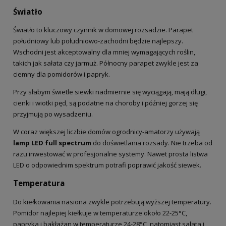
Światło
Światło to kluczowy czynnik w domowej rozsadzie. Parapet
południowy lub południowo-zachodni będzie najlepszy.
Wschodni jest akceptowalny dla mniej wymagających roślin,
takich jak sałata czy jarmuż. Północny parapet zwykle jest za
ciemny dla pomidorów i papryk.
Przy słabym świetle siewki nadmiernie się wyciągają, mają długi,
cienki i wiotki pęd, są podatne na choroby i później gorzej się
przyjmują po wysadzeniu.
W coraz większej liczbie domów ogrodnicy-amatorzy używają
lamp LED full spectrum
do doświetlania rozsady. Nie trzeba od
razu inwestować w profesjonalne systemy. Nawet prosta listwa
LED o odpowiednim spektrum potrafi poprawić jakość siewek.
Temperatura
Do kiełkowania nasiona zwykle potrzebują wyższej temperatury.
Pomidor najlepiej kiełkuje w temperaturze około 22-25°C,
papryka i bakłażan w temperaturze 24-28°C, natomiast sałata i