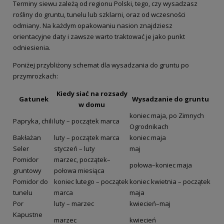
Terminy siewu zależą od regionu Polski, tego, czy wysadzasz
rośliny do gruntu, tunelu lub szklarni, oraz od wczesności
odmiany. Na każdym opakowaniu nasion znajdziesz
orientacyjne daty i zawsze warto traktować je jako punkt
odniesienia.
Poniżej przybliżony schemat dla wysadzania do gruntu po
przymrozkach:
Kiedy siać na rozsady
Gatunek
Wysadzanie do gruntu
w domu
koniec maja, po Zimnych
Papryka, chili
luty – początek marca
Ogrodnikach
Bakłażan
luty – początek marca
koniec maja
Seler
styczeń – luty
maj
Pomidor
marzec, początek–
połowa–koniec maja
gruntowy
połowa miesiąca
Pomidor do
koniec lutego – początek
koniec kwietnia – początek
tunelu
marca
maja
Por
luty – marzec
kwiecień–maj
Kapustne
marzec
kwiecień