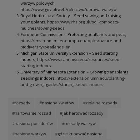
warzyw polowych,
https://www.gov.pl/web/rolnictwo/uprawa-warzyw
Royal Horticultural Society – Seed sowing and raising
young plants,
https://www.rhs.org.uk/soil-composts-
mulches/sowing-seeds
European Commission – Protecting peatlands and peat,
https://environment.ec.europa.eu/topics/nature-and-
biodiversity/peatlands_en
Michigan State University Extension – Seed starting
indoors,
https://www.canr.msu.edu/resources/seed-
starting-indoors
University of Minnesota Extension – Growing transplants
seedlings indoors,
https://extension.umn.edu/planting-
and-growing-guides/starting-seeds-indoors
#rozsady
#nasiona kwiatów
#zioła na rozsady
#hartowanie rozsad
#jak hartować rozsady
#nasiona pomidorów
#rozsady warzyw
#nasiona warzyw
#gdzie kupować nasiona