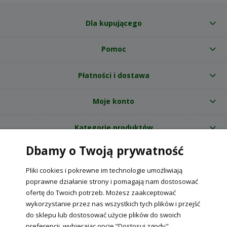
Dla kupującego
Pomoc
Płatności i dostawa
Moje konto
Kategorie produktów
Dbamy o Twoją prywatność
O nas
Pliki cookies i pokrewne im technologie umożliwiają
Internetowy sklep ogrodniczy z nasionami RajOgrodnika.pl
|
poprawne działanie strony i pomagają nam dostosować
NIP: 6090037061, REGON: 260240470 | Czarnca, ul. Tęczowa 31, 29-100
ofertę do Twoich potrzeb. Możesz zaakceptować
Włoszczowa
wykorzystanie przez nas wszystkich tych plików i przejść
do sklepu lub dostosować użycie plików do swoich
preferencji, wybierając opcję "Dostosuj zgody".