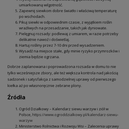
umiarkowaną wilgotność.
Zapewnij siewkom dobre światło i właściwą temperaturę
po wschodach.
Pikuj siewki w odpowiednim czasie, z wyjątkiem roślin
wrażliwych na przesadzanie, takich jak dyniowate.
Pielęgnuj rozsady: podlewaj z umiarem, w razie potrzeby
delikatnie nawoź i doświetlaj.
Hartuj rośliny przez 7-10 dni przed wysadzeniem.
Wysadź na miejsce stałe, gdy minie ryzyko przymrozków i
ziemia będzie ogrzana.
Dobrze zaplanowana i poprowadzona rozsada w domu to nie
tylko wcześniejsze zbiory, ale też większa kontrola nad jakością
sadzonek i satysfakcja z samodzielnej uprawy od pierwszego
kiełka aż po własnoręcznie zebrane plony.
Źródła
Ogród Działkowy – Kalendarz siewu warzyw i ziół w
Polsce,
https://www.ogroddzialkowy.pl/kalendarz-siewu-
warzyw
Ministerstwo Rolnictwa i Rozwoju Wsi – Zalecenia uprawy