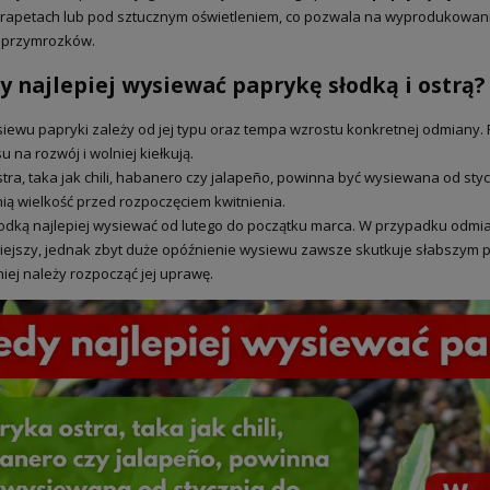
rapetach lub pod sztucznym oświetleniem, co pozwala na wyprodukowani
u przymrozków.
y najlepiej wysiewać paprykę słodką i ostrą?
iewu papryki zależy od jej typu oraz tempa wzrostu konkretnej odmiany. 
u na rozwój i wolniej kiełkują.
tra, taka jak chili, habanero czy jalapeño, powinna być wysiewana od st
ą wielkość przed rozpoczęciem kwitnienia.
odką najlepiej wysiewać od lutego do początku marca. W przypadku odmi
iejszy, jednak zbyt duże opóźnienie wysiewu zawsze skutkuje słabszym 
iej należy rozpocząć jej uprawę.