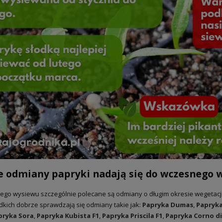
a Senshyu Yellow Ozima 20-
5 mm zimowa 10kg
105,00 zł
139,00 zł
 regularna:
jniższa cena:
139,00 zł
DO KOSZYKA
e odmiany papryki nadają się do wczesnego 
go wysiewu szczególnie polecane są odmiany o długim okresie wegetacj
dkich dobrze sprawdzają się odmiany takie jak:
Papryka Dumas
,
Papryka
pryka Sora
,
Papryka Kubista F1
,
Papryka Priscila F1
,
Papryka Corno d