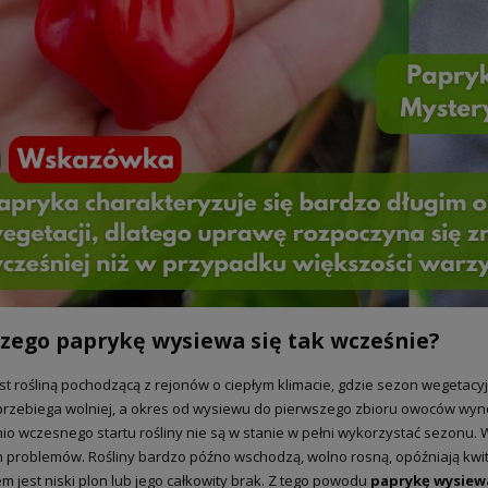
zego paprykę wysiewa się tak wcześnie?
st rośliną pochodzącą z rejonów o ciepłym klimacie, gdzie sezon wegetacyjn
 przebiega wolniej, a okres od wysiewu do pierwszego zbioru owoców wyno
o wczesnego startu rośliny nie są w stanie w pełni wykorzystać sezonu.
problemów. Rośliny bardzo późno wschodzą, wolno rosną, opóźniają kwit
em jest niski plon lub jego całkowity brak. Z tego powodu
paprykę wysiewa