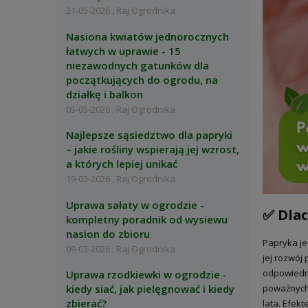
21-05-2026 , Raj Ogrodnika
Nasiona kwiatów jednorocznych
łatwych w uprawie - 15
niezawodnych gatunków dla
początkujących do ogrodu, na
działkę i balkon
05-05-2026 , Raj Ogrodnika
Najlepsze sąsiedztwo dla papryki
– jakie rośliny wspierają jej wzrost,
a których lepiej unikać
19-03-2026 , Raj Ogrodnika
Uprawa sałaty w ogrodzie -
✅ Dlac
kompletny poradnik od wysiewu
nasion do zbioru
Papryka je
09-03-2026 , Raj Ogrodnika
jej rozwój
odpowiedni
Uprawa rzodkiewki w ogrodzie -
poważnych 
kiedy siać, jak pielęgnować i kiedy
zbierać?
lata. Efekt