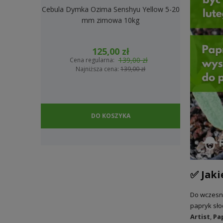
Cebula Dymka Ozima Senshyu Yellow 5-20
Cebula Dymk
mm zimowa 10kg
2
125,00 zł
139,00 zł
Cena regularna:
Cena
Najniższa cena:
139,00 zł
Na
DO KOSZYKA
✅ Jaki
Do wczesne
papryk sło
Artist
,
Pa