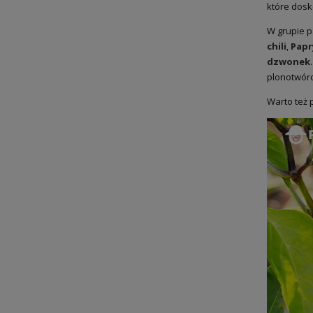
które dosk
W grupie p
chili
,
Papr
dzwonek
plonotwórc
Warto też 