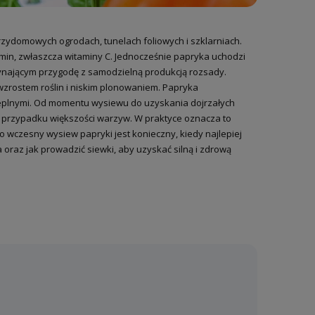
rzydomowych ogrodach, tunelach foliowych i szklarniach.
min, zwłaszcza witaminy C. Jednocześnie papryka uchodzi
zynającym przygodę z samodzielną produkcją rozsady.
wzrostem roślin i niskim plonowaniem. Papryka
ieplnymi. Od momentu wysiewu do uzyskania dojrzałych
w przypadku większości warzyw. W praktyce oznacza to
 wczesny wysiew papryki jest konieczny, kiedy najlepiej
oraz jak prowadzić siewki, aby uzyskać silną i zdrową