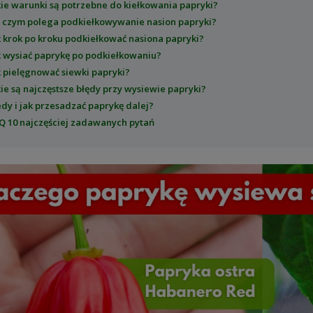
kie warunki są potrzebne do kiełkowania papryki?
 czym polega podkiełkowywanie nasion papryki?
k krok po kroku podkiełkować nasiona papryki?
k wysiać paprykę po podkiełkowaniu?
k pielęgnować siewki papryki?
kie są najczęstsze błędy przy wysiewie papryki?
edy i jak przesadzać paprykę dalej?
Q 10 najczęściej zadawanych pytań