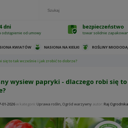
4 dni
bezpieczeństwo
a odstąpienie od umowy
towar solidnie zapakowa
SIONA KWIATÓW
NASIONA NA KIEŁKI
ROŚLINY MIODODA
się to tak wcześnie i jak zrobić to dobrze?
ny wysiew papryki - dlaczego robi się to 
e?
7-01-2026
w kategorii:
Uprawa roślin
,
Ogród warzywny
autor:
Raj Ogrodnik