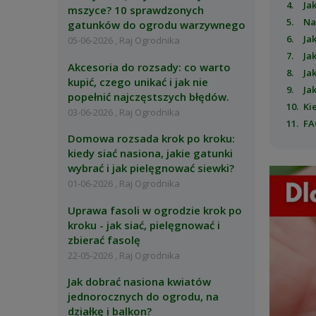
Ja
mszyce? 10 sprawdzonych
Na
gatunków do ogrodu warzywnego
Ja
05-06-2026 , Raj Ogrodnika
Ja
Akcesoria do rozsady: co warto
Ja
kupić, czego unikać i jak nie
Ja
popełnić najczęstszych błędów.
Ki
03-06-2026 , Raj Ogrodnika
FA
Domowa rozsada krok po kroku:
kiedy siać nasiona, jakie gatunki
wybrać i jak pielęgnować siewki?
01-06-2026 , Raj Ogrodnika
Uprawa fasoli w ogrodzie krok po
kroku - jak siać, pielęgnować i
zbierać fasolę
22-05-2026 , Raj Ogrodnika
Jak dobrać nasiona kwiatów
jednorocznych do ogrodu, na
działkę i balkon?