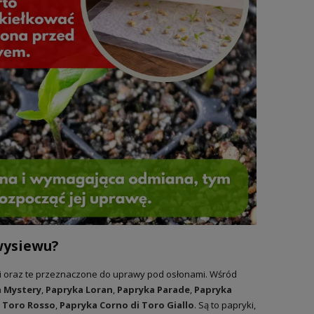
wysiewu?
i oraz te przeznaczone do uprawy pod osłonami. Wśród
 Mystery
,
Papryka Loran
,
Papryka Parade
,
Papryka
i Toro Rosso
,
Papryka Corno di Toro Giallo
. Są to papryki,