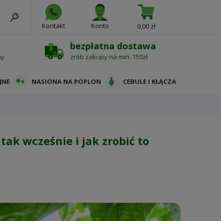
Kontakt
Konto
0,00 zł
bezpłatna dostawa
ny
zrób zakupy na min. 150zł
JNE
NASIONA NA POPLON
CEBULE I KŁĄCZA
tak wcześnie i jak zrobić to
a