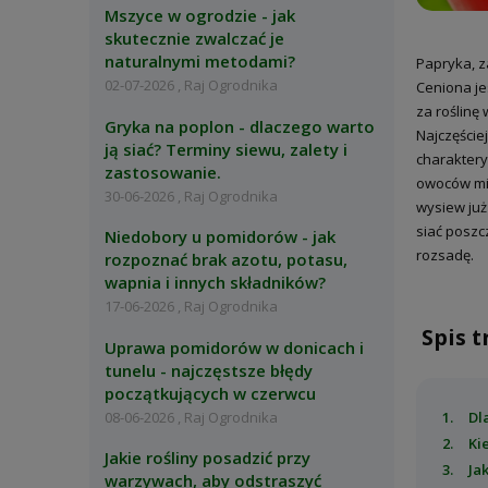
Mszyce w ogrodzie - jak
skutecznie zwalczać je
naturalnymi metodami?
Papryka, z
02-07-2026 , Raj Ogrodnika
Ceniona je
za roślinę
Gryka na poplon - dlaczego warto
Najczęście
ją siać? Terminy siewu, zalety i
charaktery
zastosowanie.
owoców mij
30-06-2026 , Raj Ogrodnika
wysiew już
siać poszc
Niedobory u pomidorów - jak
rozsadę.
rozpoznać brak azotu, potasu,
wapnia i innych składników?
17-06-2026 , Raj Ogrodnika
Spis t
Uprawa pomidorów w donicach i
tunelu - najczęstsze błędy
początkujących w czerwcu
08-06-2026 , Raj Ogrodnika
Dl
Ki
Jakie rośliny posadzić przy
Ja
warzywach, aby odstraszyć