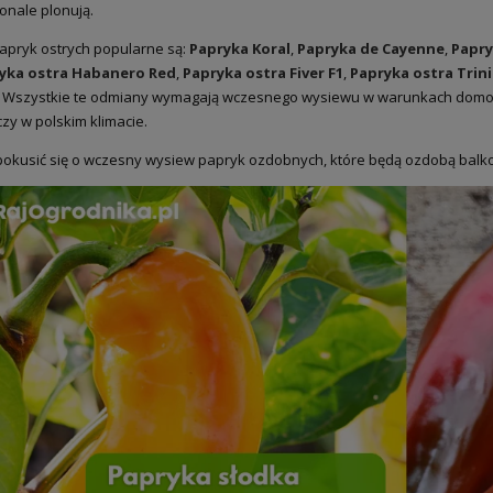
onale plonują.
apryk ostrych popularne są:
Papryka Koral
,
Papryka de Cayenne
,
Papry
yka ostra Habanero Red
,
Papryka ostra Fiver F1
,
Papryka ostra Trin
. Wszystkie te odmiany wymagają wczesnego wysiewu w warunkach domowy
zy w polskim klimacie.
pokusić się o wczesny wysiew papryk ozdobnych, które będą ozdobą balk