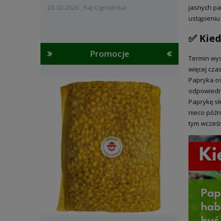
jasnych pa
23-02-2026 , Raj Ogrodnika
ustąpieni
✅ Kied
Promocje
Termin wys
więcej czas
Papryka os
odpowiedni
Paprykę sł
nieco późn
tym wcześn