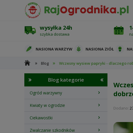
wysyłka 24h
1
szybka dostawa
n
NASIONA WARZYW
NASIONA ZIÓŁ
NA
»
»
Blog
Wczesny wysiew papryki - dlaczego robi 
OCHRONA ROŚLIN
Blog kategorie
Wczes
dobrz
Ogród warzywny
Kwiaty w ogrodzie
Dodano:
2
Ciekawostki
Zwalczanie szkodników