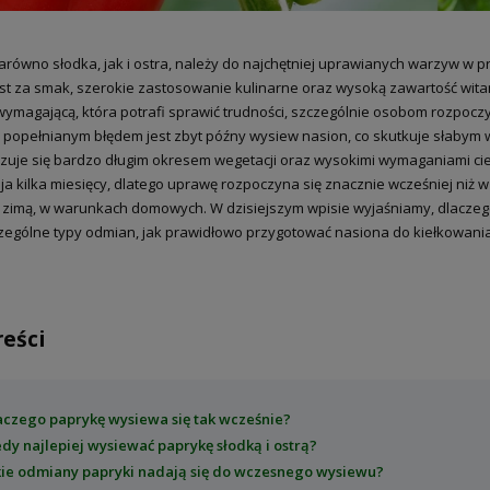
arówno słodka, jak i ostra, należy do najchętniej uprawianych warzyw w p
st za smak, szerokie zastosowanie kulinarne oraz wysoką zawartość wita
 wymagającą, która potrafi sprawić trudności, szczególnie osobom rozpoc
j popełnianym błędem jest zbyt późny wysiew nasion, co skutkuje słabym 
zuje się bardzo długim okresem wegetacji oraz wysokimi wymaganiami c
a kilka miesięcy, dlatego uprawę rozpoczyna się znacznie wcześniej niż 
 zimą, w warunkach domowych. W dzisiejszym wpisie wyjaśniamy, dlaczego
zególne typy odmian, jak prawidłowo przygotować nasiona do kiełkowania 
reści
aczego paprykę wysiewa się tak wcześnie?
edy najlepiej wysiewać paprykę słodką i ostrą?
kie odmiany papryki nadają się do wczesnego wysiewu?