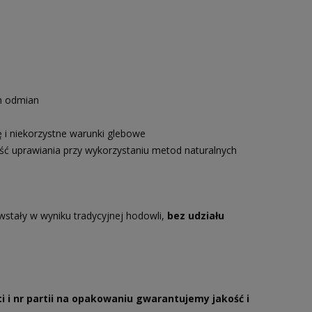
ch odmian
ę i niekorzystne warunki glebowe
ść uprawiania przy wykorzystaniu metod naturalnych
wstały w wyniku tradycyjnej hodowli,
bez udziału
i i nr partii na opakowaniu gwarantujemy jakość i