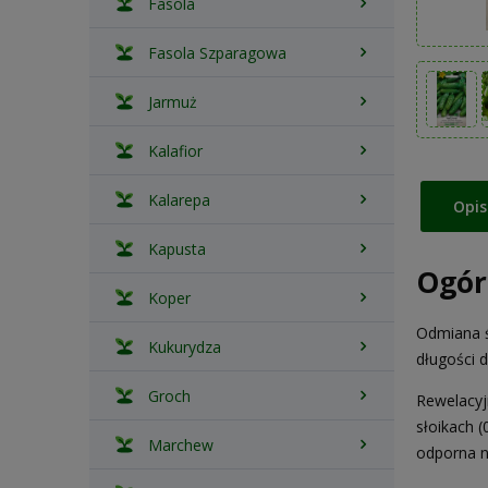
Fasola
Fasola Szparagowa
Jarmuż
Kalafior
Kalarepa
Opis
Kapusta
Ogór
Koper
Odmiana ś
Kukurydza
długości 
Groch
Rewelacyj
słoikach (
Marchew
odporna n