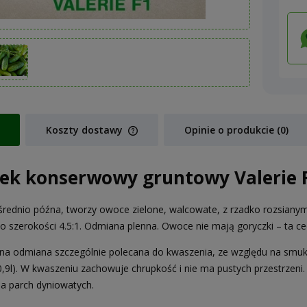
Koszty dostawy
Opinie o produkcie (0)
Cena nie zawiera ewentualnych koszt
ek konserwowy gruntowy Valerie 
płatności
rednio późna, tworzy owoce zielone, walcowate, z rzadko rozsiany
do szerokości 4.5:1. Odmiana plenna. Owoce nie mają goryczki – ta 
na odmiana szczególnie polecana do kwaszenia, ze względu na smukł
0,9l). W kwaszeniu zachowuje chrupkość i nie ma pustych przestrzeni.
a parch dyniowatych.