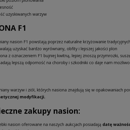
oki poziom plonowania
esność
ość uzyskiwanych warzyw
ONA F1
iany nasion F1 powstają poprzez naturalne krzyżowanie tradycyjny
walają uzyskać bardzo wyrównany, obfity i lepszej jakości plon
iona z oznaczeniem F1 bujniej kwitną, lepiej znoszą przymrozki, susz
iadają lepszą odporność na choroby i szkodniki co daje nam możliwo
iany warzyw i ziół, których nasiona znajdują się w opakowaniach po
etycznej modyfikacji.
ieczne zakupy nasion:
ebki nasion oferowane na naszych aukcjach posiadają
datę ważnośc