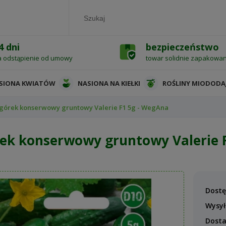
4 dni
bezpieczeństwo
a odstąpienie od umowy
towar solidnie zapakowa
SIONA KWIATÓW
NASIONA NA KIEŁKI
ROŚLINY MIODODA
górek konserwowy gruntowy Valerie F1 5g - WegAna
ek konserwowy gruntowy Valerie 
Dostę
Wysył
Dost