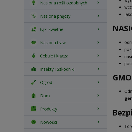
wys
Nasiona rośli ozdobnych
wcz
jak
Nasiona pnączy
NASI
Łąki kwietne
odm
Nasiona traw
poz
Cebule i kłącza
nas
pos
Insekty i Szkodniki
GMO
Ogród
Odm
Dom
gen
Produkty
Bezp
Nowości
Tor