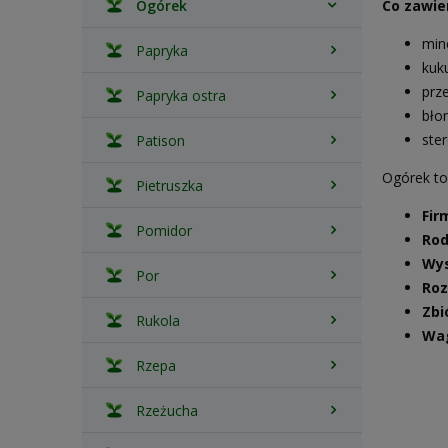
Ogórek
Co zawie
min
Papryka
kuk
prz
Papryka ostra
bło
ster
Patison
Ogórek to
Pietruszka
Fir
Pomidor
Rod
Wys
Por
Roz
Zbi
Rukola
Wa
Rzepa
Rzeżucha