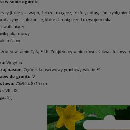
ra w sobie ogórek:
erały (takie jak: wapń, żelazo, magnez, fosfor, potas, sód, cynk,mie
urbitacyny – substancje, które chronią przed rozwojem raka
eciwutleniacze
nnik pokarmowy
ole roślinne
 źródło witamin C, A, E i K. Znajdziemy w nim również kwas foliowy o
ma:
WegAna
zaj nasion:
Ogórek konserwowy gruntowy Valerie F1
iew do gruntu
: V
stawa:
70x90 x 8x15 cm
ór:
VII - IX
ga:
5g