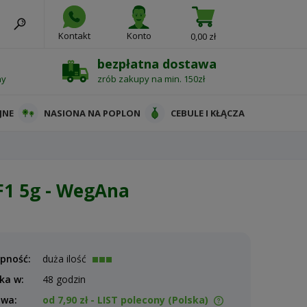
Kontakt
Konto
0,00 zł
bezpłatna dostawa
ny
zrób zakupy na min. 150zł
JNE
NASIONA NA POPLON
CEBULE I KŁĄCZA
F1 5g - WegAna
pność:
duża ilość
ka w:
48 godzin
awa:
od 7,90 zł
- LIST polecony
(Polska)