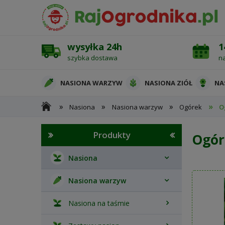
wysyłka 24h
1
szybka dostawa
n
NASIONA WARZYW
NASIONA ZIÓŁ
NA
»
»
»
»
Nasiona
Nasiona warzyw
Ogórek
O
OCHRONA ROŚLIN
Produkty
Ogór
Nasiona
Nasiona warzyw
Nasiona na taśmie