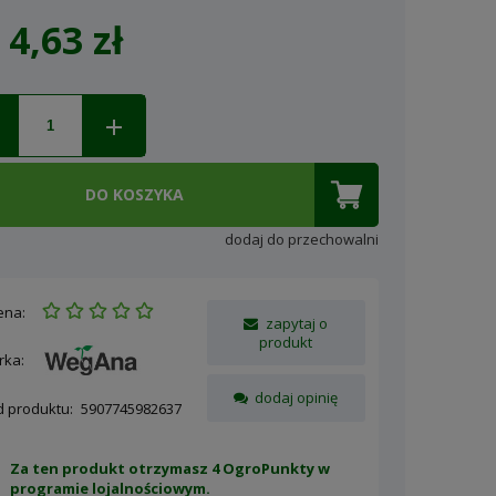
4,63 zł
Cena nie zawiera ewentualnych
kosztów płatności
DO KOSZYKA
dodaj do przechowalni
ena:
zapytaj o
produkt
rka:
dodaj opinię
d produktu:
5907745982637
Za ten produkt otrzymasz 4 OgroPunkty w
programie lojalnościowym
.