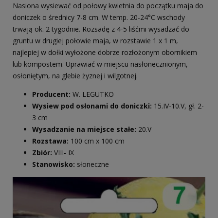
Nasiona wysiewać od połowy kwietnia do początku maja do
doniczek o średnicy 7-8 cm. W temp. 20-24°C wschody
trwają ok. 2 tygodnie. Rozsadę z 4-5 liśćmi wysadzać do
gruntu w drugiej połowie maja, w rozstawie 1 x 1 m,
najlepiej w dołki wyłożone dobrze rozłożonym obornikiem
lub kompostem. Uprawiać w miejscu nasłonecznionym,
osłoniętym, na glebie żyznej i wilgotnej.
Producent:
W. LEGUTKO
Wysiew pod osłonami do doniczki:
15.IV-10.V, gł. 2-
3 cm
Wysadzanie na miejsce stałe:
20.V
Rozstawa:
100 cm x 100 cm
Zbiór:
VIII- IX
Stanowisko:
słoneczne