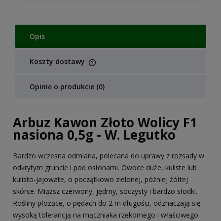
Opis
Koszty dostawy
Cena nie zawiera ewentualnych kosztów płatności
Opinie o produkcie (0)
Arbuz Kawon Złoto Wolicy F1
nasiona 0,5g - W. Legutko
Bardzo wczesna odmiana, polecana do uprawy z rozsady w
odkrytym gruncie i pod osłonami. Owoce duże, kuliste lub
kulisto-jajowate, o początkowo zielonej, później żółtej
skórce. Miąższ czerwony, jędrny, soczysty i bardzo słodki.
Rośliny płożące, o pędach do 2 m długości, odznaczają się
wysoką tolerancją na mączniaka rzekomego i właściwego.