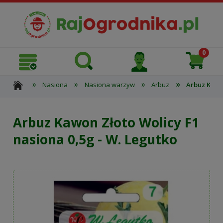
»
»
»
»
Nasiona
Nasiona warzyw
Arbuz
Arbuz Kawon
Arbuz Kawon Złoto Wolicy F1
nasiona 0,5g - W. Legutko