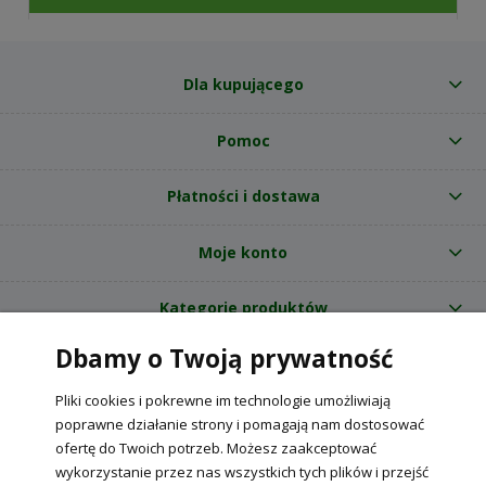
Dla kupującego
Pomoc
Płatności i dostawa
Moje konto
Kategorie produktów
Dbamy o Twoją prywatność
O nas
Pliki cookies i pokrewne im technologie umożliwiają
Internetowy sklep ogrodniczy z nasionami RajOgrodnika.pl
|
poprawne działanie strony i pomagają nam dostosować
NIP: 6090037061, REGON: 260240470 | Czarnca, ul. Tęczowa 31, 29-100
ofertę do Twoich potrzeb. Możesz zaakceptować
Włoszczowa
wykorzystanie przez nas wszystkich tych plików i przejść