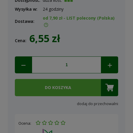
Dostępność:
duża ilość
Wysyłka w:
24 godziny
od 7,90 zł
- LIST polecony
(Polska)
Dostawa:
Cena nie zawiera ewentualnych kosztów płatności
6,55 zł
Cena:
DO KOSZYKA
dodaj do przechowalni
Ocena: