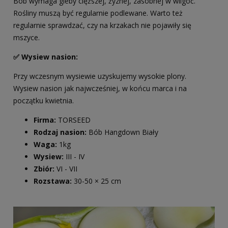
Bób wymaga gleby cięższej, żyznej, zasobnej w wilgoć.
Rośliny muszą być regularnie podlewane. Warto też
regularnie sprawdzać, czy na krzakach nie pojawiły się
mszyce.
✅ Wysiew nasion:
Przy wczesnym wysiewie uzyskujemy wysokie plony.
Wysiew nasion jak najwcześniej, w końcu marca i na
początku kwietnia.
Firma:
TORSEED
Rodzaj nasion:
Bób Hangdown Biały
Waga:
1kg
Wysiew:
III - IV
Zbiór:
VI - VII
Rozstawa:
30-50 × 25 cm