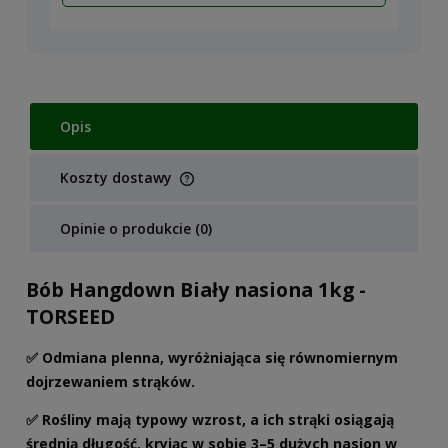
Opis
Koszty dostawy
Cena nie zawiera ewentualnych kosztów płatności
Opinie o produkcie (0)
Bób Hangdown Biały nasiona 1kg -
TORSEED
✅ Odmiana plenna, wyróżniająca się równomiernym
dojrzewaniem strąków.
✅ Rośliny mają typowy wzrost, a ich strąki osiągają
średnią długość, kryjąc w sobie 3–5 dużych nasion w