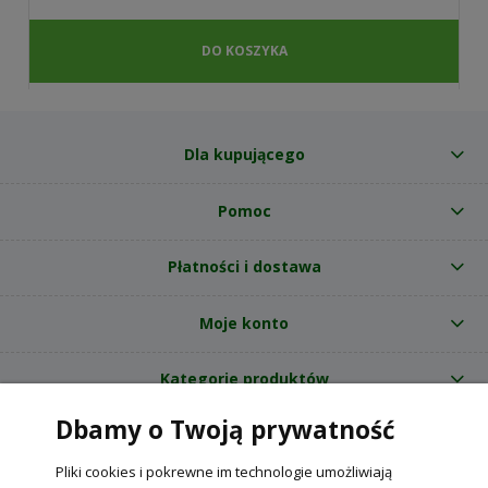
DO KOSZYKA
Dla kupującego
Pomoc
Płatności i dostawa
Moje konto
Kategorie produktów
Dbamy o Twoją prywatność
O nas
Pliki cookies i pokrewne im technologie umożliwiają
Internetowy sklep ogrodniczy z nasionami RajOgrodnika.pl
|