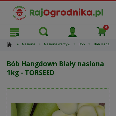
»
»
»
»
Nasiona
Nasiona warzyw
Bób
Bób Hangdown
Bób Hangdown Biały nasiona
1kg - TORSEED