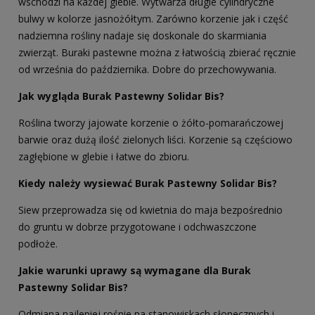
wschodzi na każdej glebie. Wytwarza długie cylindryczne
bulwy w kolorze jasnożółtym. Zarówno korzenie jak i część
nadziemna rośliny nadaje się doskonale do skarmiania
zwierząt. Buraki pastewne można z łatwością zbierać ręcznie
od września do października. Dobre do przechowywania.
Jak wygląda Burak Pastewny Solidar Bis?
Roślina tworzy jajowate korzenie o żółto-pomarańczowej
barwie oraz dużą ilość zielonych liści. Korzenie są częściowo
zagłębione w glebie i łatwe do zbioru.
Kiedy należy wysiewać Burak Pastewny Solidar Bis?
Siew przeprowadza się od kwietnia do maja bezpośrednio
do gruntu w dobrze przygotowane i odchwaszczone
podłoże.
Jakie warunki uprawy są wymagane dla Burak
Pastewny Solidar Bis?
Odmiana najlepiej rośnie na stanowiskach słonecznych i