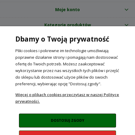
Moje konto
Kategorie produktów
Dbamy o Twoją prywatność
O nas
Pliki cookies i pokrewne im technologie umożliwiają
Internetowy sklep ogrodniczy z nasionami RajOgrodnika.pl
|
poprawne działanie strony i pomagają nam dostosować
NIP: 6090037061, REGON: 260240470 | Czarnca, ul. Tęczowa 31, 29-100
ofertę do Twoich potrzeb. Możesz zaakceptować
Włoszczowa
wykorzystanie przez nas wszystkich tych plików i przejść
do sklepu lub dostosować użycie plików do swoich
preferencji, wybierając opcję "Dostosuj zgody".
POKAŻ PEŁNĄ WERSJĘ STRONY
Więcej o plikach cookies przeczytasz w naszej Polityce
prywatności.
Sklep internetowy Shoper Premium
DOSTOSUJ ZGODY