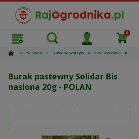
»
»
»
»
Nasiona
Nasiona warzyw
Inne warzywa
Bur
Burak pastewny Solidar Bis
nasiona 20g - POLAN