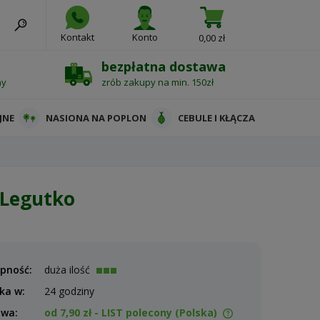
Kontakt
Konto
0,00 zł
bezpłatna dostawa
ny
zrób zakupy na min. 150zł
JNE
NASIONA NA POPLON
CEBULE I KŁĄCZA
 Legutko
pność:
duża ilość
ka w:
24 godziny
awa:
od 7,90 zł
- LIST polecony
(Polska)