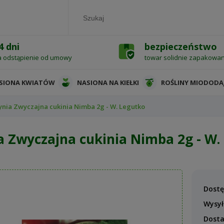
4 dni
bezpieczeństwo
a odstąpienie od umowy
towar solidnie zapakowa
SIONA KWIATÓW
NASIONA NA KIEŁKI
ROŚLINY MIODODA
ynia Zwyczajna cukinia Nimba 2g - W. Legutko
a Zwyczajna cukinia Nimba 2g - W.
Dostę
Wysył
Dost