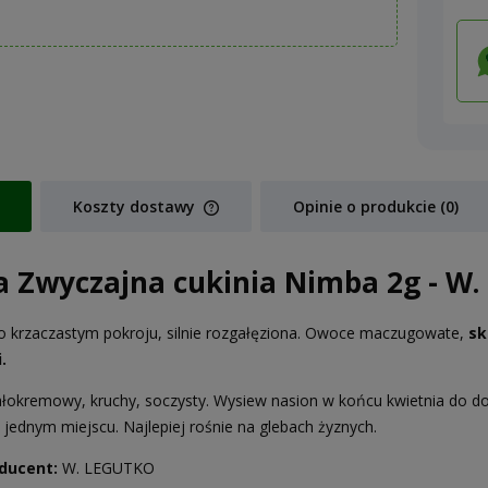
Koszty dostawy
Opinie o produkcie (0)
Cena nie zawiera ewentualnych koszt
a Zwyczajna cukinia Nimba 2g - W.
płatności
 krzaczastym pokroju, silnie rozgałęziona. Owoce maczugowate,
sk
.
ałokremowy, kruchy, soczysty. Wysiew nasion w końcu kwietnia do do
 jednym miejscu. Najlepiej rośnie na glebach żyznych.
ducent:
W. LEGUTKO