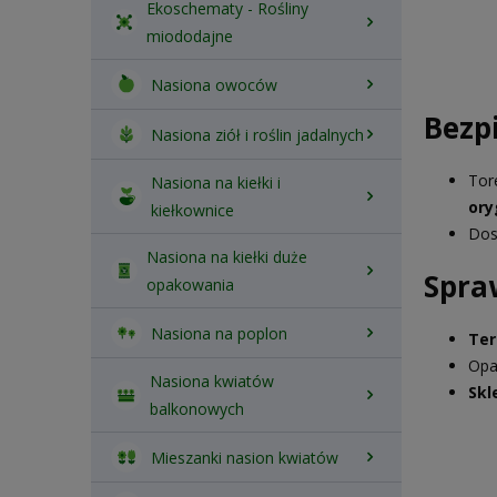
Ekoschematy - Rośliny
miododajne
Nasiona owoców
Bezp
Nasiona ziół i roślin jadalnych
Tor
Nasiona na kiełki i
ory
kiełkownice
Dos
Nasiona na kiełki duże
Spra
opakowania
Nasiona na poplon
Ter
Opa
Nasiona kwiatów
Skl
balkonowych
Mieszanki nasion kwiatów