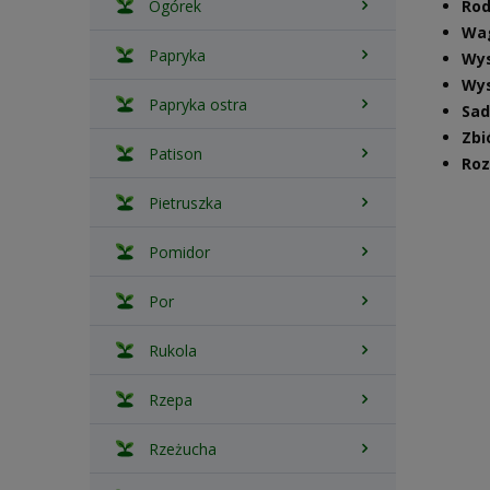
Ogórek
Rod
Wa
Papryka
Wy
Wys
Papryka ostra
Sad
Zbi
Patison
Ro
Pietruszka
Pomidor
Por
Rukola
Rzepa
Rzeżucha