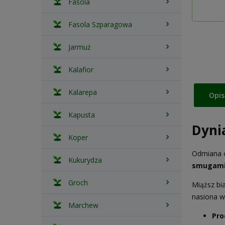
Fasola
Fasola Szparagowa
Jarmuż
Kalafior
Kalarepa
Opis
Kapusta
Dyni
Koper
Odmiana o
Kukurydza
smugami
Groch
Miąższ bi
nasiona w
Marchew
Pro