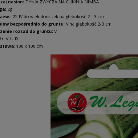
zaj nasion:
DYNIA ZWYCZAJNA CUKINIA NIMBA
ga:
2g
siew:
25 IV do wielodoniczek na głębokość 2 - 3 cm
iew bezpośrednio do gruntu:
V na głębokość 2-3 cm
zenie rozsad do gruntu:
V
ór:
VII - IX
zstawa
: 100 x 100 cm