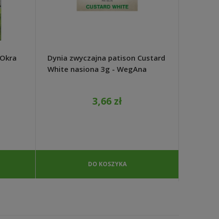
 Okra
Dynia zwyczajna patison Custard
Dynia p
White nasiona 3g - WegAna
de Prov
3,66 zł
DO KOSZYKA