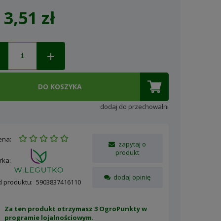
3,51 zł
Cena nie zawiera ewentualnych
kosztów płatności
DO KOSZYKA
dodaj do przechowalni
ena:
zapytaj o
produkt
rka:
dodaj opinię
d produktu:
5903837416110
Za ten produkt otrzymasz 3 OgroPunkty w
programie lojalnościowym
.