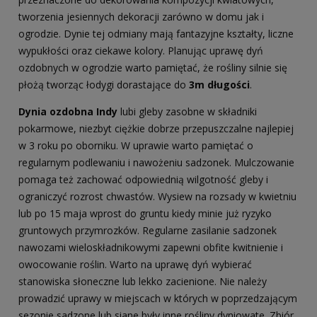
tworzenia jesiennych dekoracji zarówno w domu jak i
ogrodzie. Dynie tej odmiany mają fantazyjne kształty, liczne
wypukłości oraz ciekawe kolory. Planując uprawę dyń
ozdobnych w ogrodzie warto pamiętać, że rośliny silnie się
płożą tworząc łodygi dorastające do
3m długości
.
Dynia ozdobna Indy
lubi gleby zasobne w składniki
pokarmowe, niezbyt ciężkie dobrze przepuszczalne najlepiej
w 3 roku po oborniku. W uprawie warto pamiętać o
regularnym podlewaniu i nawożeniu sadzonek. Mulczowanie
pomaga też zachować odpowiednią wilgotność gleby i
ograniczyć rozrost chwastów. Wysiew na rozsady w kwietniu
lub po 15 maja wprost do gruntu kiedy minie już ryzyko
gruntowych przymrozków. Regularne zasilanie sadzonek
nawozami wieloskładnikowymi zapewni obfite kwitnienie i
owocowanie roślin. Warto na uprawę dyń wybierać
stanowiska słoneczne lub lekko zacienione. Nie należy
prowadzić uprawy w miejscach w których w poprzedzającym
sezonie sadzone lub siane były inne rośliny dyniowate. Zbiór