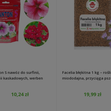
a błękitna 1 kg – roślina
Nawóz Magiczna Siła do
dajna, przyciąga pszczoły,
pomidorów 350g - Substra
o rośnie
19,99 zł
18,17 zł