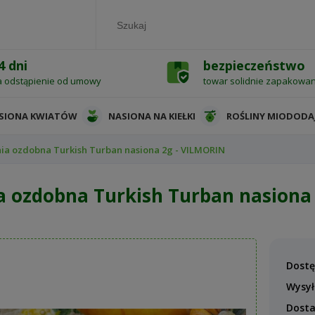
4 dni
bezpieczeństwo
a odstąpienie od umowy
towar solidnie zapakowa
SIONA KWIATÓW
NASIONA NA KIEŁKI
ROŚLINY MIODODA
ia ozdobna Turkish Turban nasiona 2g - VILMORIN
a ozdobna Turkish Turban nasiona
Dostę
Wysył
Dost