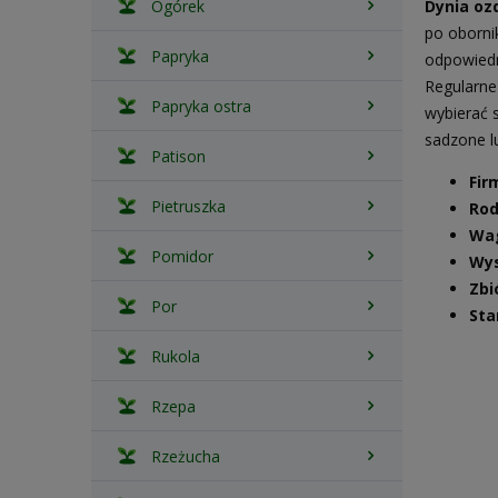
Ogórek
Dynia oz
po oborni
Papryka
odpowiedn
Regularne
Papryka ostra
wybierać 
sadzone l
Patison
Fir
Pietruszka
Rod
Wa
Pomidor
Wy
Zbi
Por
Sta
Rukola
Rzepa
Rzeżucha