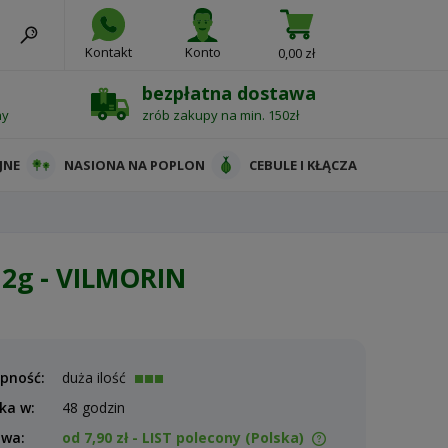
Kontakt
Konto
0,00 zł
bezpłatna dostawa
ny
zrób zakupy na min. 150zł
JNE
NASIONA NA POPLON
CEBULE I KŁĄCZA
 2g - VILMORIN
pność:
duża ilość
ka w:
48 godzin
awa:
od 7,90 zł
- LIST polecony
(Polska)