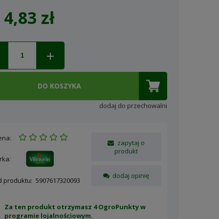
4,83 zł
Cena nie zawiera ewentualnych
kosztów płatności
DO KOSZYKA
dodaj do przechowalni
ena:
zapytaj o
produkt
rka:
dodaj opinię
d produktu:
5907617320093
Za ten produkt otrzymasz 4 OgroPunkty w
programie lojalnościowym
.