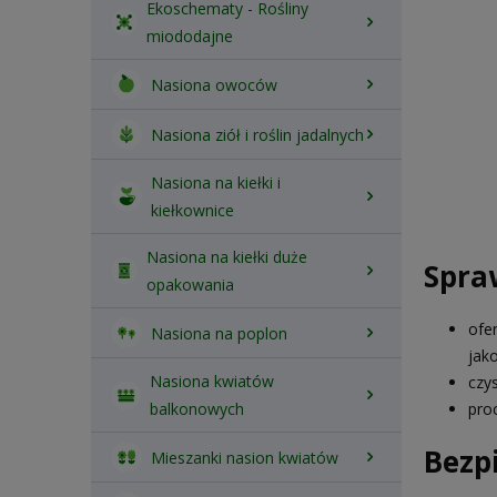
Ekoschematy - Rośliny
miododajne
Nasiona owoców
Nasiona ziół i roślin jadalnych
Nasiona na kiełki i
kiełkownice
Nasiona na kiełki duże
Spra
opakowania
ofe
Nasiona na poplon
jak
Nasiona kwiatów
czy
pro
balkonowych
Bezp
Mieszanki nasion kwiatów