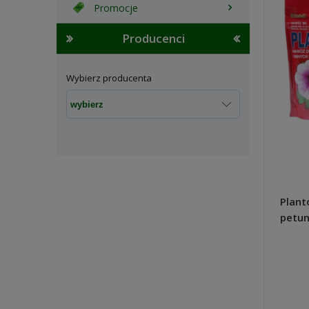
Promocje
Producenci
Wybierz producenta
Planton S nawóz do surfinii,
Faceli
petunii kaskadowych, werben
miodo
200g - Plantpol Zaborze
szybk
10,24 zł