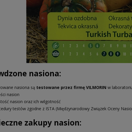
wdzone nasiona:
rowane nasiona są
testowane przez firmę VILMORIN
w laboratori
ości nasion
stość nasion oraz ich wilgotność
cedury testów zgodne z ISTA (Międzynarodowy Związek Oceny Nasio
ieczne zakupy nasion: