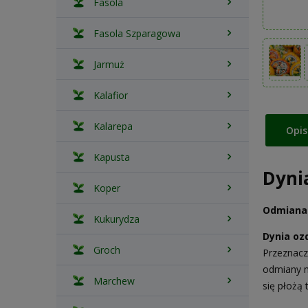
Fasola
Fasola Szparagowa
Jarmuż
Kalafior
Kalarepa
Opis
Kapusta
Dyni
Koper
Odmiana 
Kukurydza
Dynia oz
Groch
Przeznacz
odmiany m
Marchew
się płożą