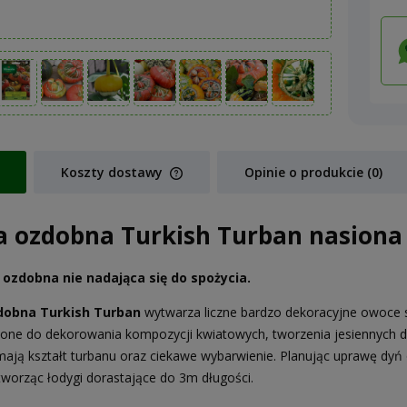
Koszty dostawy
Opinie o produkcie (0)
Cena nie zawiera ewentualnych koszt
a ozdobna Turkish Turban nasiona
płatności
ozdobna nie nadająca się do spożycia.
dobna Turkish Turban
wytwarza liczne bardzo dekoracyjne owoce
one do dekorowania kompozycji kwiatowych, tworzenia jesiennych de
ają kształt turbanu oraz ciekawe wybarwienie. Planując uprawę dyń o
 tworząc łodygi dorastające do 3m długości.