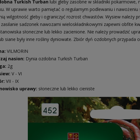
dobna Turkish Turban
lubi gleby zasobne w składniki pokarmowe, ni
ku. W uprawie warto pamiętać o regularnym podlewaniu i nawożeni
ią wilgotność gleby i ograniczyć rozrost chwastów. Wysiew należy p
 zasilanie sadzonek nawozami wieloskładnikowymi zapewni obfite kwi
stanowiska słoneczne lub lekko zacienione. Nie należy prowadzić u
ub siane były inne rośliny dyniowate. Zbiór dyń ozdobnych przypada o
ma:
VILMORIN
zaj nasion:
Dynia ozdobna Turkish Turban
ga:
2g
siew:
V - VI
ór:
VII
- IX
nowisko uprawy:
słoneczne lub lekko cieniste