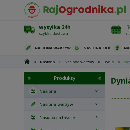
wysyłka 24h
1
szybka dostawa
n
NASIONA WARZYW
NASIONA ZIÓŁ
NA
»
»
»
»
Nasiona
Nasiona warzyw
Dynia
Dyn
OCHRONA ROŚLIN
Produkty
Dyni
Nasiona
Nasiona warzyw
Nasiona na taśmie