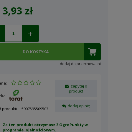
3,93 zł
Cena nie zawiera ewentualnych
kosztów płatności
DO KOSZYKA
dodaj do przechowalni
ena:
zapytaj o
produkt
rka:
dodaj opinię
d produktu:
5907595509503
Za ten produkt otrzymasz 3 OgroPunkty w
programie lojalnościowym
.