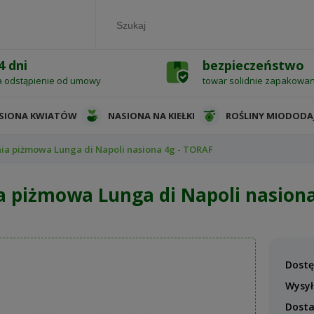
4 dni
bezpieczeństwo
a odstąpienie od umowy
towar solidnie zapakowa
SIONA KWIATÓW
NASIONA NA KIEŁKI
ROŚLINY MIODODA
ia piżmowa Lunga di Napoli nasiona 4g - TORAF
a piżmowa Lunga di Napoli nasiona
Dostę
Wysył
Dost