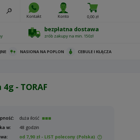
Kontakt
Konto
0,00 zł
bezpłatna dostawa
ny
zrób zakupy na min. 150zł
JNE
NASIONA NA POPLON
CEBULE I KŁĄCZA
 4g - TORAF
pność:
duża ilość
ka w:
48 godzin
awa:
od 7,90 zł
- LIST polecony
(Polska)