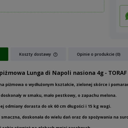
Koszty dostawy
Opinie o produkcie (0)
Cena nie zawiera ewentualnych koszt
piżmowa Lunga di Napoli nasiona 4g - TORAF
płatności
a piżmowa o wydłużonym kształcie, zielonej skórce i pomar
 doskonały w smaku, mało pestkowy, o zapachu melona.
tej odmiany dorasta do ok 60 cm długości i 15 kg wagi.
 smaczna, doskonała do wielu dań oraz do spożywania na sur
i sobie również na glebach mniej zasobnych.