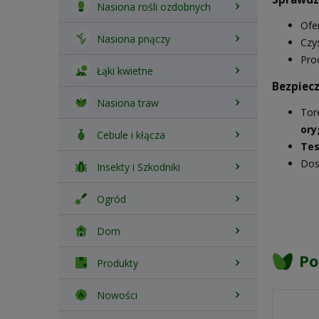
Nasiona rośli ozdobnych
Ofe
Nasiona pnączy
Czy
Pro
Łąki kwietne
Bezpiecz
Nasiona traw
Tor
ory
Cebule i kłącza
Tes
Dos
Insekty i Szkodniki
Ogród
Dom
Po
Produkty
Nowości