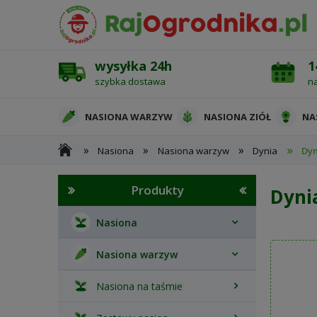
wysyłka 24h
1
szybka dostawa
n
NASIONA WARZYW
NASIONA ZIÓŁ
NA
»
»
»
»
Nasiona
Nasiona warzyw
Dynia
Dyn
OCHRONA ROŚLIN
Produkty
Dyni
Nasiona
Nasiona warzyw
Nasiona na taśmie