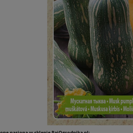
ne nasiona w sklepie RajOgrodnika.pl: