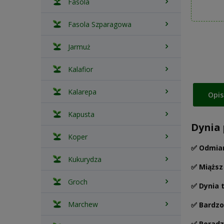
Fasola
Fasola Szparagowa
Jarmuż
Kalafior
Kalarepa
Opis
Kapusta
Dynia 
Koper
✅ Odmian
Kukurydza
✅ Miąższ
Groch
✅ Dynia 
Marchew
✅ Bardzo
✅ Poradz