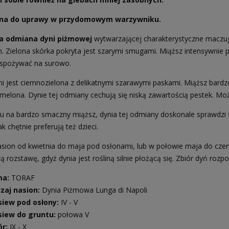
ana do uprawy w przydomowym warzywniku.
a odmiana dyni piżmowej
wytwarzającej charakterystyczne mac
. Zielona skórka pokryta jest szarymi smugami. Miąższ intensywnie
spożywać na surowo.
ni jest ciemnozielona z delikatnymi szarawymi paskami. Miąższ ba
melona. Dynie tej odmiany cechują się niską zawartością pestek. M
u na bardzo smaczny miąższ, dynia tej odmiany doskonale sprawdzi s
k chętnie preferują też dzieci.
sion od kwietnia do maja pod osłonami, lub w połowie maja do czer
 rozstawę, gdyż dynia jest rośliną silnie płożącą się. Zbiór dyń rozpo
ma:
TORAF
zaj nasion:
Dynia Piżmowa Lunga di Napoli
iew pod osłony:
IV - V
iew do gruntu:
połowa V
ór:
IX - X