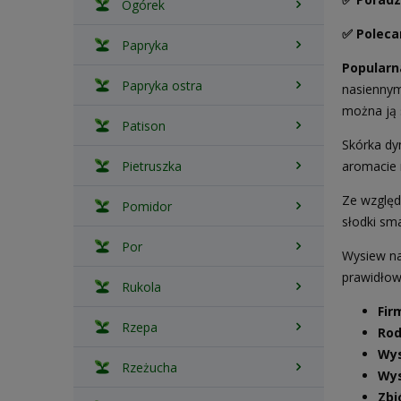
Ogórek
✅ Polec
Papryka
Popularn
Papryka ostra
nasiennym
można ją 
Patison
Skórka dy
Pietruszka
aromacie 
Ze względ
Pomidor
słodki sma
Por
Wysiew na
prawidłową
Rukola
Fir
Rzepa
Rod
Wys
Rzeżucha
Wys
Zbi