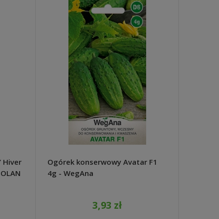
 Hiver
Ogórek konserwowy Avatar F1
Dynia p
 POLAN
4g - WegAna
Proven
3,93 zł