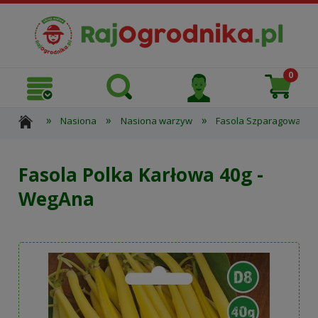
»
»
»
»
Nasiona
Nasiona warzyw
Fasola Szparagowa
Fasola Polka Karłowa 40g -
WegAna