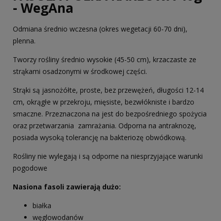
- WegAna
Odmiana średnio wczesna (okres wegetacji 60-70 dni),
plenna.
Tworzy rośliny średnio wysokie (45-50 cm), krzaczaste ze
strąkami osadzonymi w środkowej części.
Strąki są jasnożółte, proste, bez przewężeń, długości 12-14
cm, okrągłe w przekroju, mięsiste, bezwłókniste i bardzo
smaczne. Przeznaczona na jest do bezpośredniego spożycia
oraz przetwarzania zamrażania. Odporna na antraknozę,
posiada wysoką tolerancję na bakteriozę obwódkową.
Rośliny nie wylegają i są odporne na niesprzyjające warunki
pogodowe
Nasiona fasoli zawierają dużo:
białka
węglowodanów