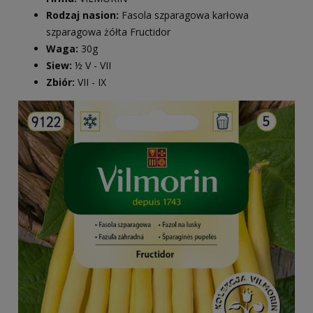
Rodzaj nasion:
Fasola szparagowa karłowa
szparagowa żółta Fructidor
Waga:
30g
Siew:
½ V - VII
Zbiór:
VII - IX