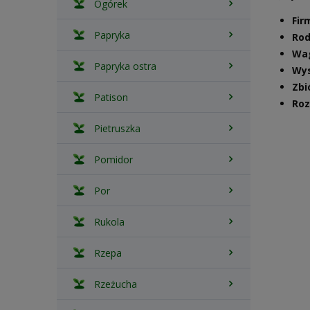
Ogórek
Fir
Papryka
Rod
Wa
Papryka ostra
Wys
Zbi
Patison
Roz
Pietruszka
Pomidor
Por
Rukola
Rzepa
Rzeżucha