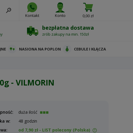
Kontakt
Konto
0,00 zł
bezpłatna dostawa
ny
zrób zakupy na min. 150zł
JNE
NASIONA NA POPLON
CEBULE I KŁĄCZA
0g - VILMORIN
pność:
duża ilość
ka w:
48 godzin
awa:
od 7,90 zł
- LIST polecony
(Polska)