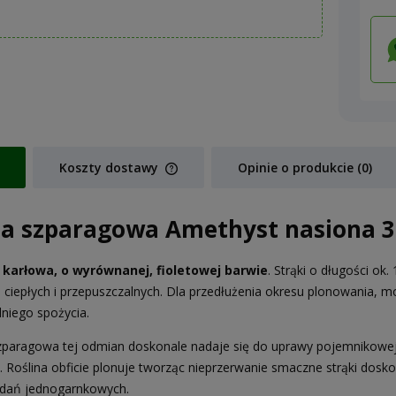
Koszty dostawy
Opinie o produkcie (0)
Cena nie zawiera ewentualnych koszt
la szparagowa Amethyst nasiona 3
płatności
karłowa, o wyrównanej, fioletowej barwie
. Strąki o długości o
, ciepłych i przepuszczalnych. Dla przedłużenia okresu plonowania, m
niego spożycia.
zparagowa tej odmian doskonale nadaje się do uprawy pojemnikowej 
. Roślina obficie plonuje tworząc nieprzerwanie smaczne strąki dosk
 dań jednogarnkowych.