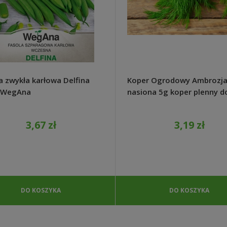
a zwykła karłowa Delfina
Koper Ogrodowy Ambrozj
- WegAna
nasiona 5g koper plenny d
ogrodu i doniczek - WegA
3,67 zł
3,19 zł
DO KOSZYKA
DO KOSZYKA