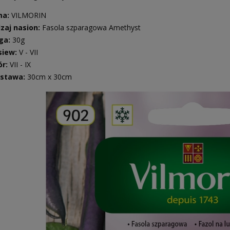
ma:
VILMORIN
zaj nasion:
Fasola szparagowa Amethyst
ga:
30g
iew:
V - VII
ór:
VII - IX
stawa:
30cm x 30cm