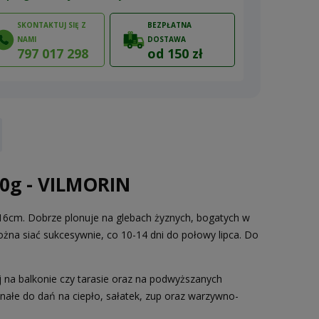
SKONTAKTUJ SIĘ Z
BEZPŁATNA
NAMI
DOSTAWA
797 017 298
od 150 zł
ów
0g - VILMORIN
k. 16cm. Dobrze plonuje na glebach żyznych, bogatych w
ożna siać sukcesywnie, co 10-14 dni do połowy lipca. Do
na balkonie czy tarasie oraz na podwyższanych
onałe do dań na ciepło, sałatek, zup oraz warzywno-