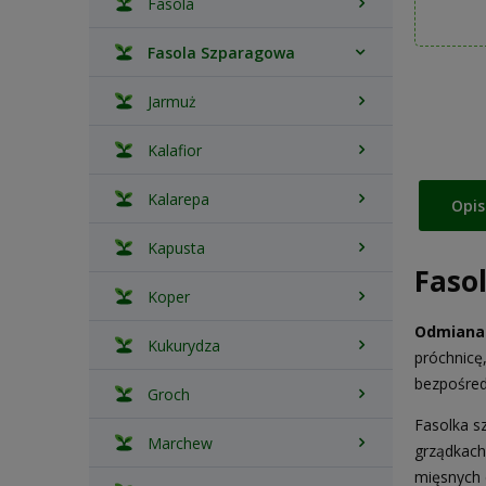
Fasola
Fasola Szparagowa
Jarmuż
Kalafior
Kalarepa
Opis
Kapusta
Faso
Koper
Odmiana 
Kukurydza
próchnicę
bezpośred
Groch
Fasolka s
Marchew
grządkach
mięsnych