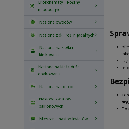
Ekoschematy - Rośliny
miododajne
Nasiona owoców
Spra
Nasiona ziół i roślin jadalnych
ofe
Nasiona na kiełki i
jak
kiełkownice
czy
Nasiona na kiełki duże
pro
opakowania
Bezp
Nasiona na poplon
Tor
Nasiona kwiatów
ory
balkonowych
Dos
Mieszanki nasion kwiatów