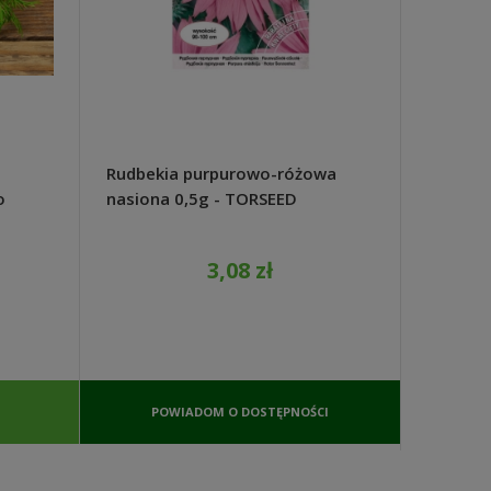
a
Rudbekia purpurowo-różowa
Koper o
o
nasiona 0,5g - TORSEED
WegAn
na
3,08 zł
POWIADOM O DOSTĘPNOŚCI