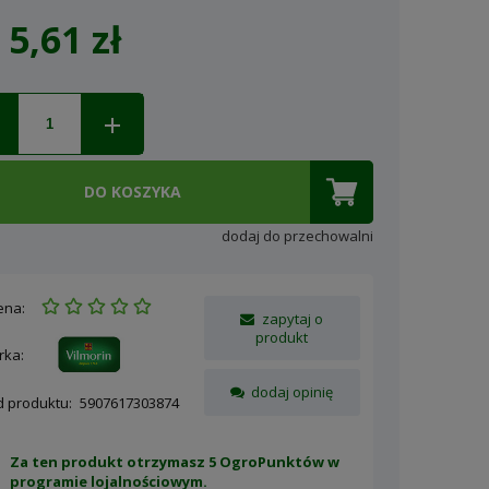
5,61 zł
Cena nie zawiera ewentualnych
kosztów płatności
DO KOSZYKA
dodaj do przechowalni
ena:
zapytaj o
produkt
rka:
dodaj opinię
d produktu:
5907617303874
Za ten produkt otrzymasz 5 OgroPunktów w
programie lojalnościowym
.