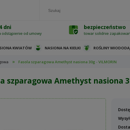
4 dni
bezpieczeństwo
a odstąpienie od umowy
towar solidnie zapakowa
SIONA KWIATÓW
NASIONA NA KIEŁKI
ROŚLINY MIODODA
»
agowa
Fasola szparagowa Amethyst nasiona 30g - VILMORIN
la szparagowa Amethyst nasiona 3
Dostę
Wysył
Dost