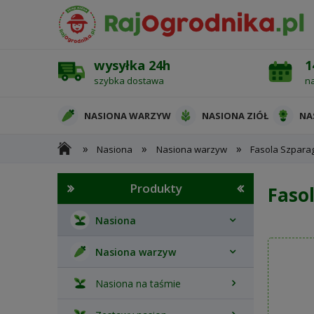
wysyłka 24h
1
szybka dostawa
n
NASIONA WARZYW
NASIONA ZIÓŁ
NA
»
»
»
Nasiona
Nasiona warzyw
Fasola Szpar
OCHRONA ROŚLIN
Produkty
Faso
Nasiona
Nasiona warzyw
Nasiona na taśmie