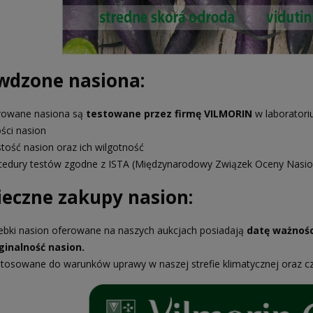
wdzone nasiona:
rowane nasiona są
testowane przez firmę VILMORIN
w laboratori
ości nasion
stość nasion oraz ich wilgotność
cedury testów zgodne z ISTA (Międzynarodowy Związek Oceny Nasio
ieczne zakupy nasion:
ebki nasion oferowane na naszych aukcjach posiadają
datę ważnośc
ginalność nasion.
tosowane do warunków uprawy w naszej strefie klimatycznej oraz c