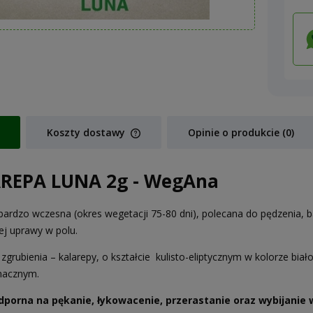
Koszty dostawy
Opinie o produkcie (0)
Cena nie zawiera ewentualnych koszt
REPA LUNA 2g - WegAna
płatności
ardzo wczesna (okres wegetacji 75-80 dni), polecana do pędzenia, 
ej uprawy w polu.
zgrubienia – kalarepy, o kształcie kulisto-eliptycznym w kolorze bi
macznym.
dporna na pękanie, łykowacenie, przerastanie oraz wybijanie