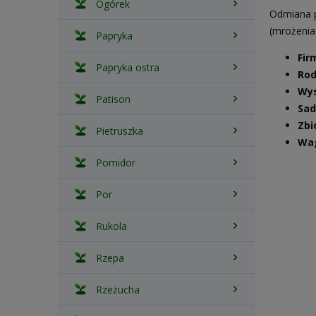
Ogórek
Odmiana p
(mrożenia
Papryka
Fir
Papryka ostra
Rod
Wys
Patison
Sad
Zbi
Pietruszka
Wa
Pomidor
Por
Rukola
Rzepa
Rzeżucha