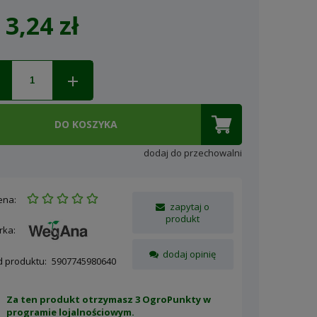
3,24 zł
Cena nie zawiera ewentualnych
kosztów płatności
DO KOSZYKA
dodaj do przechowalni
ena:
zapytaj o
produkt
rka:
dodaj opinię
d produktu:
5907745980640
Za ten produkt otrzymasz 3 OgroPunkty w
programie lojalnościowym
.