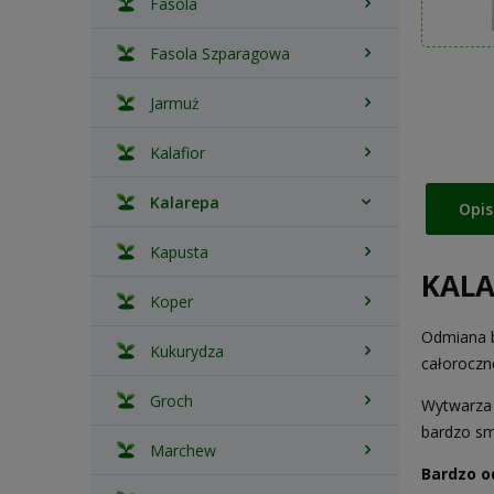
Fasola
Fasola Szparagowa
Jarmuż
Kalafior
Kalarepa
Opis
Kapusta
KALA
Koper
Odmiana b
Kukurydza
całoroczn
Groch
Wytwarza 
bardzo s
Marchew
Bardzo o