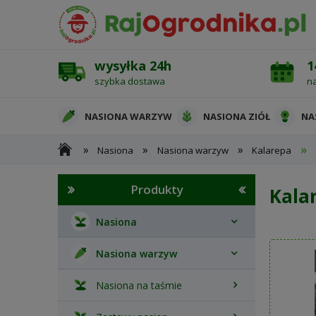
wysyłka 24h
1
szybka dostawa
n
NASIONA WARZYW
NASIONA ZIÓŁ
NA
»
»
»
»
Nasiona
Nasiona warzyw
Kalarepa
OCHRONA ROŚLIN
Produkty
Kala
Nasiona
Nasiona warzyw
Nasiona na taśmie