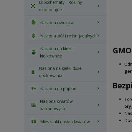
Ekoschematy - Rośliny
miododajne
Nasiona owoców
Nasiona ziół i roślin jadalnych
GMO
Nasiona na kiełki i
kiełkownice
Odm
Nasiona na kiełki duże
gen
opakowania
Bezp
Nasiona na poplon
Tor
Nasiona kwiatów
ory
balkonowych
Nas
Dos
Mieszanki nasion kwiatów