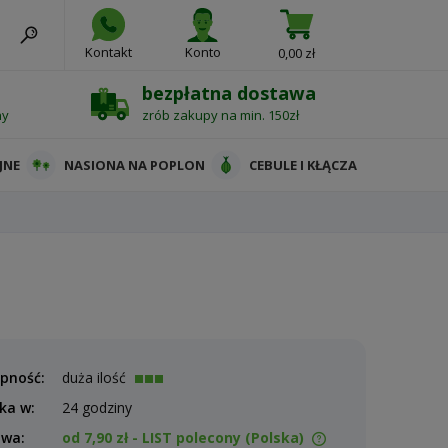
Kontakt
Konto
0,00 zł
bezpłatna dostawa
ny
zrób zakupy na min. 150zł
JNE
NASIONA NA POPLON
CEBULE I KŁĄCZA
pność:
duża ilość
ka w:
24 godziny
awa:
od 7,90 zł
- LIST polecony
(Polska)