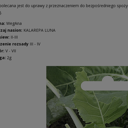
olecana jest do uprawy z przeznaczeniem do bezpośredniego spożyc
).
ma:
WegAna
zaj nasion:
KALAREPA LUNA
iew:
II-III
zenie rozsady
III - IV
ór:
V - VII
ga:
2g