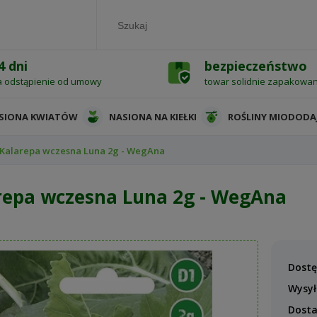
4 dni
bezpieczeństwo
a odstąpienie od umowy
towar solidnie zapakowa
SIONA KWIATÓW
NASIONA NA KIEŁKI
ROŚLINY MIODODA
Kalarepa wczesna Luna 2g - WegAna
repa wczesna Luna 2g - WegAna
Dostę
Wysył
Dost