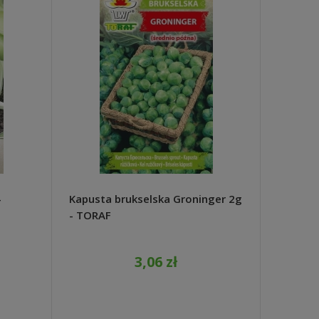
-
Kapusta brukselska Groninger 2g
Sałata 
- TORAF
WegAn
3,06 zł