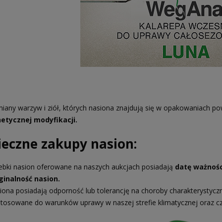
iany warzyw i ziół, których nasiona znajdują się w opakowaniach po
etycznej modyfikacji.
ieczne zakupy nasion:
ebki nasion oferowane na naszych aukcjach posiadają
datę ważnośc
ginalność nasion.
iona posiadają odporność lub tolerancję na choroby charakterystycz
tosowane do warunków uprawy w naszej strefie klimatycznej oraz c