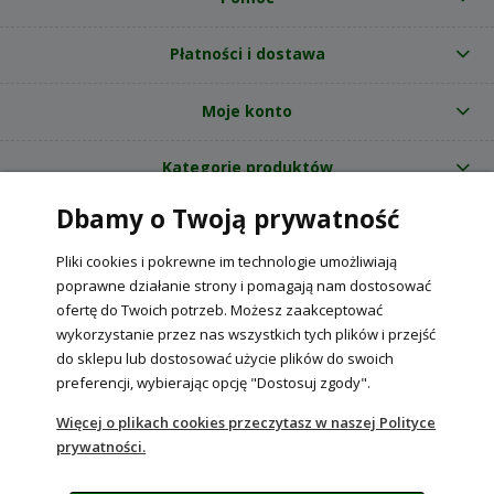
Płatności i dostawa
Moje konto
Kategorie produktów
Dbamy o Twoją prywatność
O nas
Pliki cookies i pokrewne im technologie umożliwiają
Internetowy sklep ogrodniczy z nasionami RajOgrodnika.pl
|
poprawne działanie strony i pomagają nam dostosować
NIP: 6090037061, REGON: 260240470 | Czarnca, ul. Tęczowa 31, 29-100
ofertę do Twoich potrzeb. Możesz zaakceptować
Włoszczowa
wykorzystanie przez nas wszystkich tych plików i przejść
do sklepu lub dostosować użycie plików do swoich
preferencji, wybierając opcję "Dostosuj zgody".
POKAŻ PEŁNĄ WERSJĘ STRONY
Więcej o plikach cookies przeczytasz w naszej Polityce
prywatności.
Sklep internetowy Shoper Premium