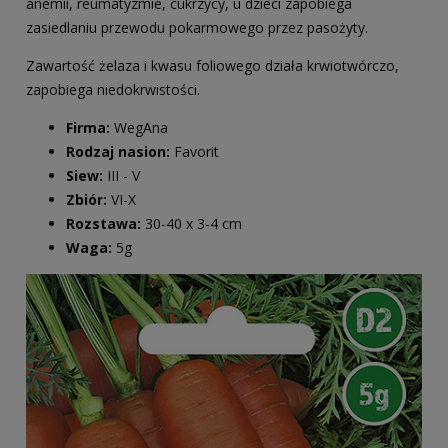
anemii, reumatyzmie, cukrzycy, u dzieci zapobiega
zasiedlaniu przewodu pokarmowego przez pasożyty.
Zawartość żelaza i kwasu foliowego działa krwiotwórczo,
zapobiega niedokrwistości.
Firma:
WegAna
Rodzaj nasion:
Favorit
Siew:
III - V
Zbiór:
VI-X
Rozstawa:
30-40 x 3-4 cm
Waga:
5g