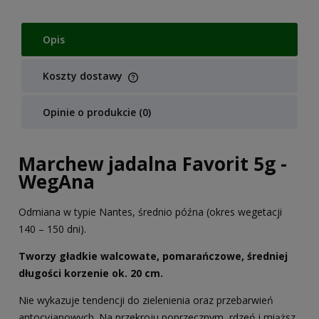
Opis
Koszty dostawy
Cena nie zawiera ewentualnych kosztów płatności
Opinie o produkcie (0)
Marchew jadalna Favorit 5g -
WegAna
Odmiana w typie Nantes, średnio późna (okres wegetacji
140 – 150 dni).
Tworzy gładkie walcowate, pomarańczowe, średniej
długości korzenie ok. 20 cm.
Nie wykazuje tendencji do zielenienia oraz przebarwień
antocyjanowych. Na przekroju poprzecznym, rdzeń i miąższ