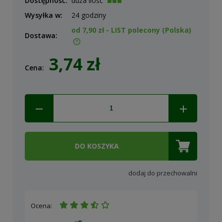
Dostępność:
duża ilość
Wysyłka w:
24 godziny
od 7,90 zł
- LIST polecony
(Polska)
Dostawa:
Cena nie zawiera ewentualnych kosztów płatności
3,74 zł
Cena:
DO KOSZYKA
dodaj do przechowalni
Ocena: