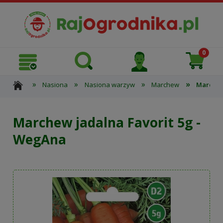
»
»
»
»
Nasiona
Nasiona warzyw
Marchew
Marchew
Marchew jadalna Favorit 5g -
WegAna