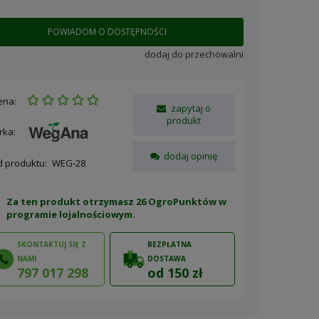
POWIADOM O DOSTĘPNOŚCI
dodaj do przechowalni
ena:
zapytaj o
produkt
rka:
dodaj opinię
d produktu:
WEG-28
Za ten produkt otrzymasz 26 OgroPunktów w
programie lojalnościowym
.
SKONTAKTUJ SIĘ Z
BEZPŁATNA
NAMI
DOSTAWA
797 017 298
od 150 zł