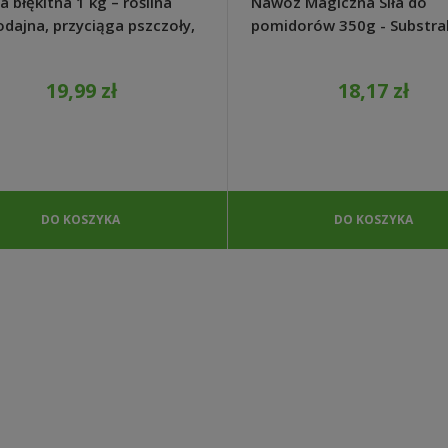
a błękitna 1 kg – roślina
Nawóz Magiczna Siła do
dajna, przyciąga pszczoły,
pomidorów 350g - Substra
o rośnie
19,99 zł
18,17 zł
DO KOSZYKA
DO KOSZYKA