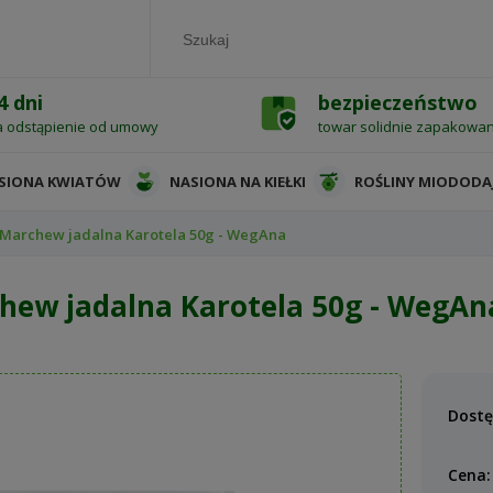
4 dni
bezpieczeństwo
a odstąpienie od umowy
towar solidnie zapakowa
SIONA KWIATÓW
NASIONA NA KIEŁKI
ROŚLINY MIODODA
Marchew jadalna Karotela 50g - WegAna
hew jadalna Karotela 50g - WegAn
Dostę
Cena: