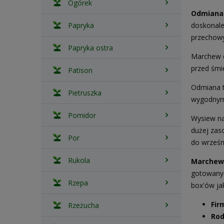
Ogórek
Odmiana 
Papryka
doskonale
przechowy
Papryka ostra
Marchew d
przed śmi
Patison
Odmiana t
Pietruszka
wygodnym
Pomidor
Wysiew na
dużej zas
Por
do wrześn
Rukola
Marchew 
gotowanyc
Rzepa
box'ów jak
Fir
Rzeżucha
Rod