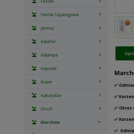
Fasola
Fasola Szparagowa
Jarmuż
Kalafior
Opis
Kalarepa
Kapusta
Marche
Koper
✅ Odmian
Kukurydza
✅ Korzen
✅ Okres 
Groch
✅
Korzeń
Marchew
✅ Odmian