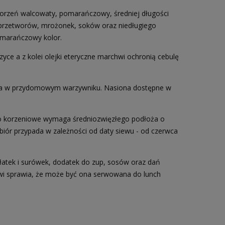
 korzeń walcowaty, pomarańczowy, średniej długości
 przetworów, mrożonek, soków oraz niedługiego
omarańczowy kolor.
yce a z kolei olejki eteryczne marchwi ochronią cebulę
ana w przydomowym warzywniku. Nasiona dostępne w
o korzeniowe wymaga średniozwięzłego podłoża o
biór przypada w zależności od daty siewu - od czerwca
ałatek i surówek, dodatek do zup, sosów oraz dań
wi sprawia, że może być ona serwowana do lunch