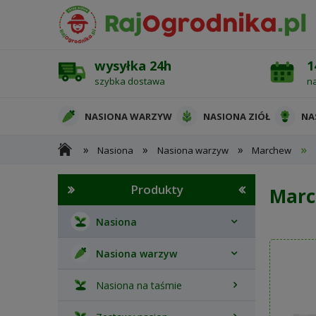
wysyłka 24h
1
szybka dostawa
n
NASIONA WARZYW
NASIONA ZIÓŁ
NA
»
»
»
»
Nasiona
Nasiona warzyw
Marchew
OCHRONA ROŚLIN
Produkty
Marc
Nasiona
Nasiona warzyw
Nasiona na taśmie