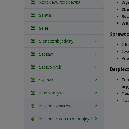
Rzodkiew, rzodkiewka
Wys
Zbi
Sałata
Roz
Wa
Seler
Sprawdzo
Słonecznik jadalny
Ofe
Czy
Szczaw
Pro
Szczypiorek
Bezpiecz
Tor
Szpinak
ory
Inne warzywa
Tes
Dos
Nasiona kwiatów
Nasiona roślin miododajnych