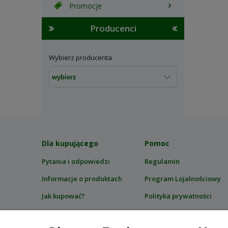
Promocje
Producenci
Wybierz producenta
Dla kupującego
Pomoc
Pytania i odpowiedzi
Regulamin
Informacje o produktach
Program Lojalnościowy
Jak kupować?
Polityka prywatności
Bezpieczeństwo zakupów
Certyfikaty i zgodność z
przepisami