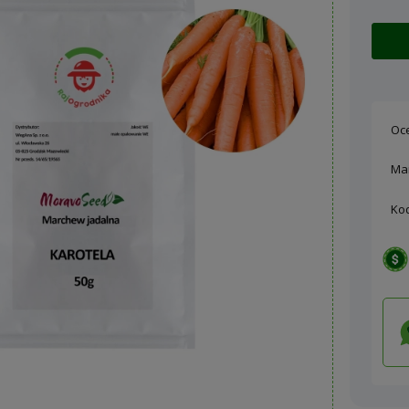
Oc
Ma
Ko