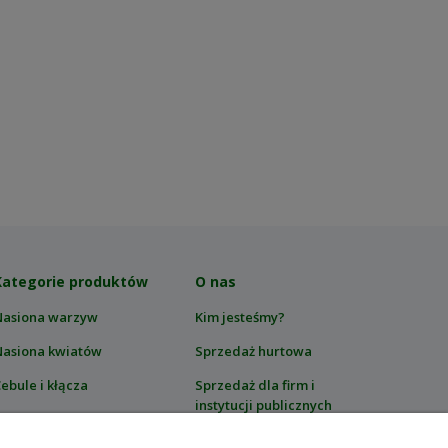
Kategorie produktów
O nas
Nasiona warzyw
Kim jesteśmy?
Nasiona kwiatów
Sprzedaż hurtowa
ebule i kłącza
Sprzedaż dla firm i
instytucji publicznych
rawy i mieszanki
Blog