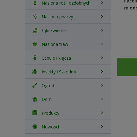
Planton S nawóz do surfinii,
Faceli
Nasiona rośli ozdobnych
petunii kaskadowych, werben
miodo
200g - Plantpol Zaborze
szybk
Nasiona pnączy
10,24 zł
Łąki kwietne
Nasiona traw
Cebule i kłącza
DO KOSZYKA
Insekty i Szkodniki
Ogród
Dom
Produkty
Nowości