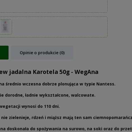
Opinie o produkcie (0)
w jadalna Karotela 50g - WegAna
a średnio wczesna dobrze plonująca w typie Nantess.
ie dorodne, ładnie wykształcone, walcowate.
wegetacji wynosi do 110 dni.
 nie zielenieje, rdzeń i miąższ mają ten sam ciemnopomarańc
a doskonała do spożywania na surowo, na soki oraz do prze