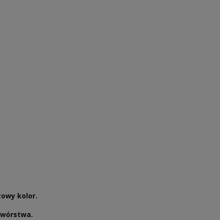
zowy kolor.
twórstwa.