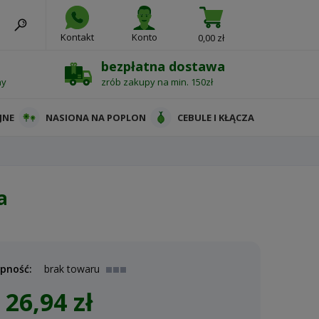
Kontakt
Konto
0,00 zł
bezpłatna dostawa
ny
zrób zakupy na min. 150zł
JNE
NASIONA NA POPLON
CEBULE I KŁĄCZA
a
pność:
brak towaru
26,94 zł