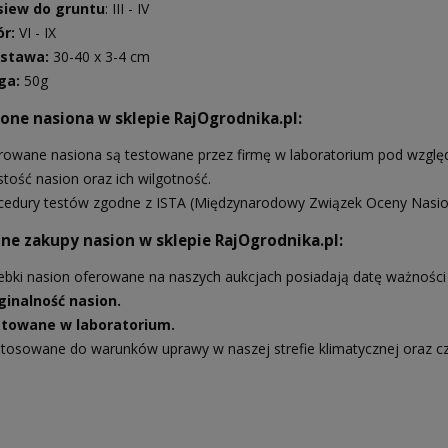
iew do gruntu
: III - IV
ór:
VI - IX
stawa:
30-40 x 3-4 cm
ga:
50g
ne nasiona w sklepie RajOgrodnika.pl:
rowane nasiona są testowane przez firmę w laboratorium pod względe
stość nasion oraz ich wilgotność.
cedury testów zgodne z ISTA (Międzynarodowy Związek Oceny Nasio
ne zakupy nasion w sklepie RajOgrodnika.pl:
ebki nasion oferowane na naszych aukcjach posiadają datę ważności 
ginalność nasion.
towane w laboratorium.
tosowane do warunków uprawy w naszej strefie klimatycznej oraz c