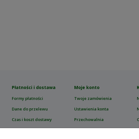
Płatności i dostawa
Moje konto
Formy płatności
Twoje zamówienia
Dane do przelewu
Ustawienia konta
Czas i koszt dostawy
Przechowalnia
C
Zwroty i reklamacje
T