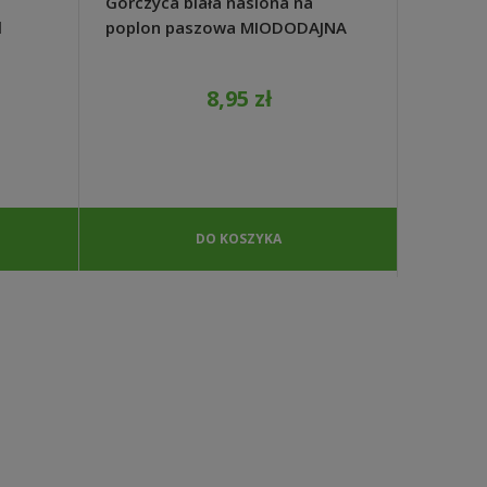
Gorczyca biała nasiona na
Gorczyc
l
poplon paszowa MIODODAJNA
pożytek
1kg - REDUM
REDUM
8,95 zł
DO KOSZYKA