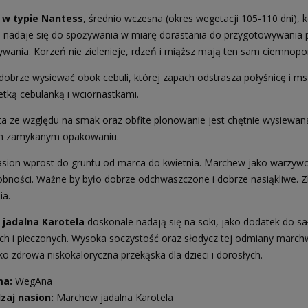
w typie Nantess
, średnio wczesna (okres wegetacji 105-110 dni),
 nadaje się do spożywania w miarę dorastania do przygotowywania
wania. Korzeń nie zielenieje, rdzeń i miąższ mają ten sam ciemnop
obrze wysiewać obok cebuli, której zapach odstrasza połyśnicę i msz
etką cebulanką i wciornastkami.
a ze względu na smak oraz obfite plonowanie jest chętnie wysiew
 zamykanym opakowaniu.
sion wprost do gruntu od marca do kwietnia. Marchew jako warzyw
obności. Ważne by było dobrze odchwaszczone i dobrze nasiąkliwe. Z
ia.
jadalna Karotela
doskonale nadają się na soki, jako dodatek do s
h i pieczonych. Wysoka soczystość oraz słodycz tej odmiany march
o zdrowa niskokaloryczna przekąska dla dzieci i dorosłych.
ma:
WegAna
zaj nasion:
Marchew jadalna Karotela