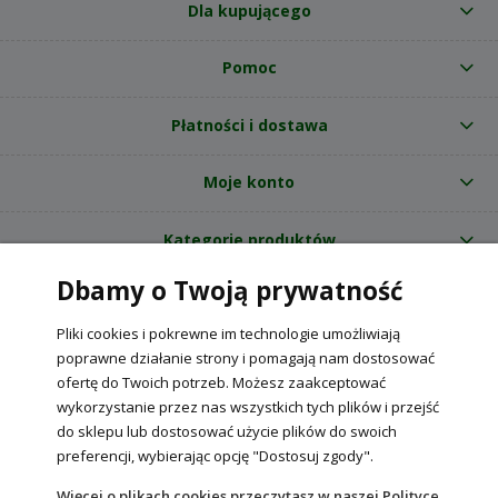
Dla kupującego
Pomoc
Płatności i dostawa
Moje konto
Kategorie produktów
Dbamy o Twoją prywatność
O nas
Pliki cookies i pokrewne im technologie umożliwiają
Internetowy sklep ogrodniczy z nasionami RajOgrodnika.pl
|
poprawne działanie strony i pomagają nam dostosować
NIP: 6090037061, REGON: 260240470 | Czarnca, ul. Tęczowa 31, 29-100
ofertę do Twoich potrzeb. Możesz zaakceptować
Włoszczowa
wykorzystanie przez nas wszystkich tych plików i przejść
do sklepu lub dostosować użycie plików do swoich
preferencji, wybierając opcję "Dostosuj zgody".
POKAŻ PEŁNĄ WERSJĘ STRONY
Więcej o plikach cookies przeczytasz w naszej Polityce