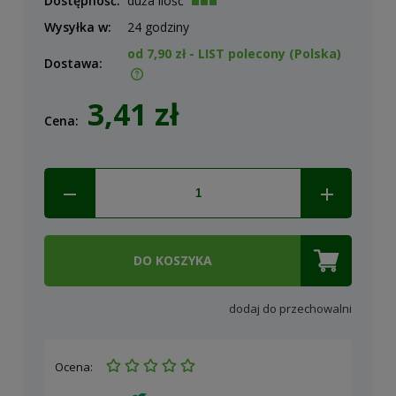
Dostępność:
duża ilość
Wysyłka w:
24 godziny
od 7,90 zł
- LIST polecony
(Polska)
Dostawa:
Cena nie zawiera ewentualnych kosztów płatności
3,41 zł
Cena:
DO KOSZYKA
dodaj do przechowalni
Ocena: