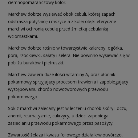
ciemnopomarańczowy kolor.
Marchew dobrze wysiewać obok cebuli, której zapach
odstrasza połyśnicę i mszyce a z kolei olejki eteryczne
marchwi ochronią cebulę przed śmietką cebulanką i
wciornastkami.
Marchew dobrze rośnie w towarzystwie kalarepy, ogórka,
pora, rzodkiewki, sałaty i selera. Nie powinno wysiewać się w
pobliżu buraków i pietruszki.
Marchew zawiera duże ilości witaminy A, oraz błonnik
pokarmowy sprzyjający procesom trawienia i zapobiegający
występowaniu chorób nowotworowych przewodu
pokarmowego.
Sok z marchwi zalecany jest w leczeniu chorób skóry i oczu,
anemii, reumatyzmie, cukrzycy, u dzieci zapobiega
zasiedlaniu przewodu pokarmowego przez pasożyty.
Zawartość żelaza i kwasu foliowego działa krwiotwórczo,