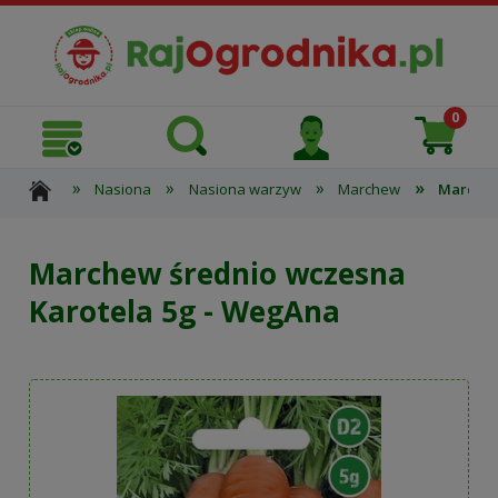
»
»
»
»
Nasiona
Nasiona warzyw
Marchew
Marchew
Marchew średnio wczesna
Karotela 5g - WegAna