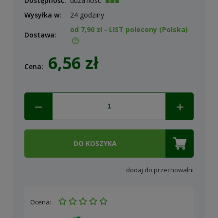
Dostępność:
duża ilość
Wysyłka w:
24 godziny
od 7,90 zł
- LIST polecony
(Polska)
Dostawa:
Cena nie zawiera ewentualnych kosztów płatności
6,56 zł
Cena:
DO KOSZYKA
dodaj do przechowalni
Ocena: