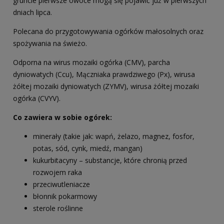
gruncie pierwsze owoce mogą się pojawić już w pierwszych
dniach lipca.
Polecana do przygotowywania ogórków małosolnych oraz
spożywania na świeżo.
Odporna na wirus mozaiki ogórka (CMV), parcha
dyniowatych (Ccu), Mączniaka prawdziwego (Px), wirusa
żółtej mozaiki dyniowatych (ZYMV), wirusa żółtej mozaiki
ogórka (CVYV).
Co zawiera w sobie ogórek:
minerały (takie jak: wapń, żelazo, magnez, fosfor,
potas, sód, cynk, miedź, mangan)
kukurbitacyny – substancje, które chronią przed
rozwojem raka
przeciwutleniacze
błonnik pokarmowy
sterole roślinne