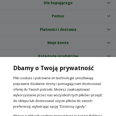
Dla kupującego
Pomoc
Płatności i dostawa
Moje konto
Kategorie produktów
Dbamy o Twoją prywatność
O nas
Pliki cookies i pokrewne im technologie umożliwiają
Internetowy sklep ogrodniczy z nasionami RajOgrodnika.pl
|
poprawne działanie strony i pomagają nam dostosować
NIP: 6090037061, REGON: 260240470 | Czarnca, ul. Tęczowa 31, 29-100
ofertę do Twoich potrzeb. Możesz zaakceptować
Włoszczowa
wykorzystanie przez nas wszystkich tych plików i przejść
do sklepu lub dostosować użycie plików do swoich
preferencji, wybierając opcję "Dostosuj zgody".
POKAŻ PEŁNĄ WERSJĘ STRONY
Więcej o plikach cookies przeczytasz w naszej Polityce