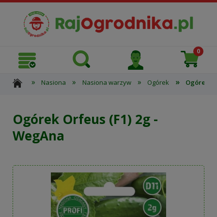
»
»
»
»
Nasiona
Nasiona warzyw
Ogórek
Ogórek Or
Ogórek Orfeus (F1) 2g -
WegAna