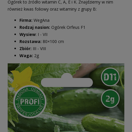
Ogórek to źródło witamin C, A, E i K. Znajdziemy w nim
również kwas foliowy oraz witaminy z grupy B:
Firma:
WegAna
Rodzaj nasion:
Ogórek Orfeus F1
Wysiew
: I - VII
Rozstawa:
80×100 cm
Zbiór:
III - VIII
Waga:
2g