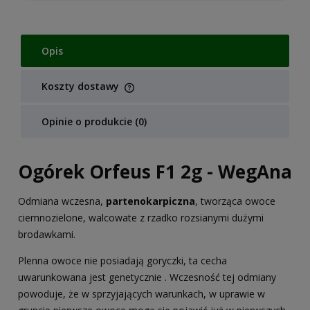
Opis
Koszty dostawy
Cena nie zawiera ewentualnych kosztów płatności
Opinie o produkcie (0)
Ogórek Orfeus F1 2g - WegAna
Odmiana wczesna,
partenokarpiczna
, tworząca owoce
ciemnozielone, walcowate z rzadko rozsianymi dużymi
brodawkami.
Plenna owoce nie posiadają goryczki, ta cecha
uwarunkowana jest genetycznie . Wczesność tej odmiany
powoduje, że w sprzyjających warunkach, w uprawie w