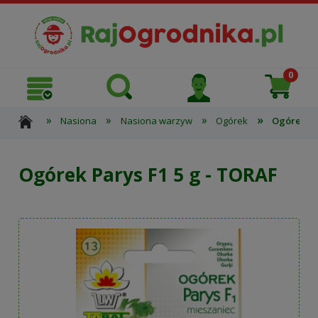
»
»
»
»
Nasiona
Nasiona warzyw
Ogórek
Ogórek Pa
Ogórek Parys F1 5 g - TORAF