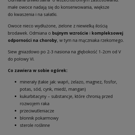
małe owoce nadają się do konserwowania, większe
do kwaszenia i na sałatki.
Owoce nieco wydłużone, zielone z niewielką ilością
brodawek. Odmiana o
bujnym wzroście
i
kompleksowej
odporności na choroby
, w tym na mączniaka rzekomego.
Siew gniazdowo po 2-3 nasiona na głębokość 1-2cm od V
do połowy VI.
Co zawiera w sobie ogórek:
minerały (takie jak: wapń, żelazo, magnez, fosfor,
potas, sód, cynk, miedź, mangan)
kukurbitacyny – substancje, które chronią przed
rozwojem raka
przeciwutleniacze
błonnik pokarmowy
sterole roślinne