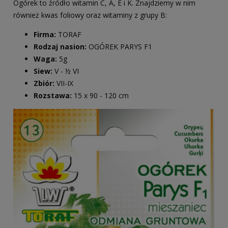
Ogórek to źródło witamin C, A, E i K. Znajdziemy w nim
również kwas foliowy oraz witaminy z grupy B:
Firma:
TORAF
Rodzaj nasion:
OGÓREK PARYS F1
Waga:
5g
Siew:
V - ½ VI
Zbiór:
VII-IX
Rozstawa:
15 x 90 - 120 cm