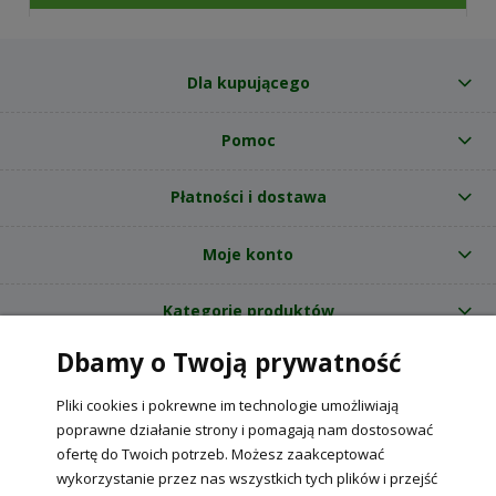
Dla kupującego
Pomoc
Płatności i dostawa
Moje konto
Kategorie produktów
Dbamy o Twoją prywatność
O nas
Pliki cookies i pokrewne im technologie umożliwiają
Internetowy sklep ogrodniczy z nasionami RajOgrodnika.pl
|
poprawne działanie strony i pomagają nam dostosować
NIP: 6090037061, REGON: 260240470 | Czarnca, ul. Tęczowa 31, 29-100
ofertę do Twoich potrzeb. Możesz zaakceptować
Włoszczowa
wykorzystanie przez nas wszystkich tych plików i przejść