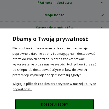
Płatności i dostawa
Moje konto
Kategorie produktów
Dbamy o Twoją prywatność
O nas
Pliki cookies i pokrewne im technologie umożliwiają
Internetowy sklep ogrodniczy z nasionami RajOgrodnika.pl
|
poprawne działanie strony i pomagają nam dostosować
NIP: 6090037061, REGON: 260240470 | Czarnca, ul. Tęczowa 31, 29-100
ofertę do Twoich potrzeb. Możesz zaakceptować
Włoszczowa
wykorzystanie przez nas wszystkich tych plików i przejść
do sklepu lub dostosować użycie plików do swoich
preferencji, wybierając opcję "Dostosuj zgody".
POKAŻ PEŁNĄ WERSJĘ STRONY
Więcej o plikach cookies przeczytasz w naszej Polityce
prywatności.
Sklep internetowy Shoper Premium
DOSTOSUJ ZGODY