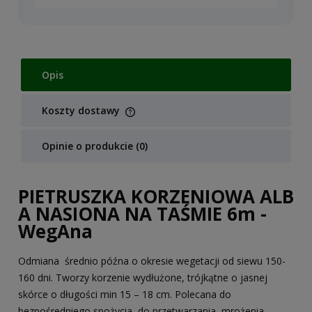
Opis
Koszty dostawy
Cena nie zawiera ewentualnych kosztów płatności
Opinie o produkcie (0)
PIETRUSZKA KORZENIOWA ALB
A NASIONA NA TAŚMIE 6m -
WegAna
Odmiana średnio późna o okresie wegetacji od siewu 150-
160 dni. Tworzy korzenie wydłużone, trójkątne o jasnej
skórce o długości min 15 – 18 cm. Polecana do
bezpośredniego spożycia, do przetwarzania, mrożenia,