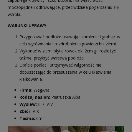
zapobiega krzywicy i szkorbutowi, ma właściwości
moczopędne i odtruwające, przeciwdziała pogarszaniu się
wzroku.
WARUNKI UPRAWY:
Przygotować podłoże usuwając kamienie i grabiąc w
celu wyrównania i rozdrobnienia powierzchni ziemi.
Wykonać w ziemi płytki rowek ok. 2cm gł. rozłożyć
taśmę, przykryć warstwą podłoża.
Obficie podlać i utrzymywać wilgotność nie
dopuszczając do przesuszenia w celu ułatwienia
kiełkowania.
Firma:
WegAna
Rodzaj nasion:
Pietruszka Alba
Wysiew:
III / IV-V
Zbiór:
V-X
Taśma:
6m