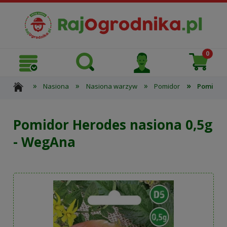
»
»
»
»
Nasiona
Nasiona warzyw
Pomidor
Pomidor 
Pomidor Herodes nasiona 0,5g
- WegAna