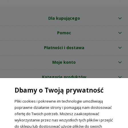
Dla kupującego
Pomoc
Płatności i dostawa
Moje konto
Kategorie produktów
Dbamy o Twoją prywatność
O nas
Pliki cookies i pokrewne im technologie umożliwiają
Internetowy sklep ogrodniczy z nasionami RajOgrodnika.pl
|
poprawne działanie strony i pomagają nam dostosować
NIP: 6090037061, REGON: 260240470 | Czarnca, ul. Tęczowa 31, 29-100
ofertę do Twoich potrzeb. Możesz zaakceptować
Włoszczowa
wykorzystanie przez nas wszystkich tych plików i przejść
do sklepu lub dostosować użycie plików do swoich