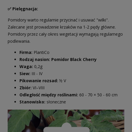
✅ Pielęgnacja:
Pomidory warto regularnie przycinać i usuwać "wilki".
Zalecane jest prowadzenie krzaków na 1-2 pędy główne.
Pomidory przez cały okres wegetacji wymagają regularnego
podlewania.
Firma:
PlantiCo
Rodzaj nasion: Pomidor Black Cherry
Waga:
0,2g
Siew:
III - IV
Pikowanie rozsad:
½ V
Zbiór:
VI–VIII
Odległość między roślinami:
60 - 70 × 50 - 60 cm
Stanowisko:
słoneczne