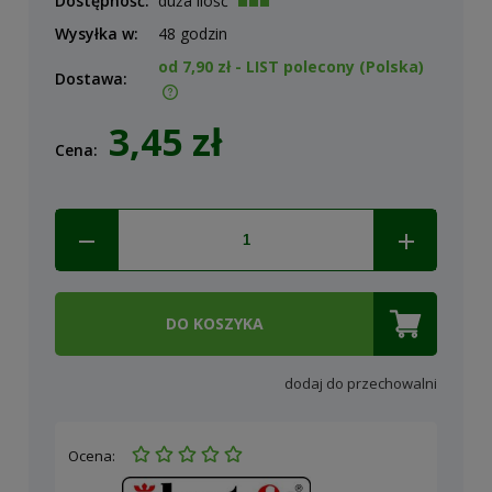
Dostępność:
duża ilość
Wysyłka w:
48 godzin
od 7,90 zł
- LIST polecony
(Polska)
Dostawa:
Cena nie zawiera ewentualnych kosztów płatności
3,45 zł
Cena:
DO KOSZYKA
dodaj do przechowalni
Ocena: