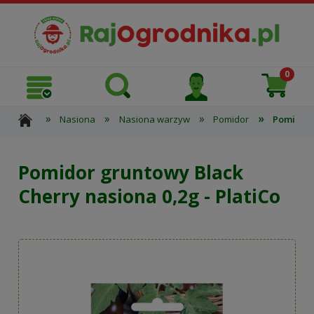
»
»
»
»
Nasiona
Nasiona warzyw
Pomidor
Pomidor 
Pomidor gruntowy Black
Cherry nasiona 0,2g - PlatiCo