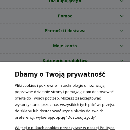
Dla kupującego
Pomoc
Płatności i dostawa
Moje konto
Kategorie produktów
Dbamy o Twoją prywatność
O nas
Pliki cookies i pokrewne im technologie umożliwiają
Internetowy sklep ogrodniczy z nasionami RajOgrodnika.pl
|
poprawne działanie strony i pomagają nam dostosować
NIP: 6090037061, REGON: 260240470 | Czarnca, ul. Tęczowa 31, 29-100
ofertę do Twoich potrzeb. Możesz zaakceptować
Włoszczowa
wykorzystanie przez nas wszystkich tych plików i przejść
do sklepu lub dostosować użycie plików do swoich
preferencji, wybierając opcję "Dostosuj zgody".
POKAŻ PEŁNĄ WERSJĘ STRONY
Więcej o plikach cookies przeczytasz w naszej Polityce