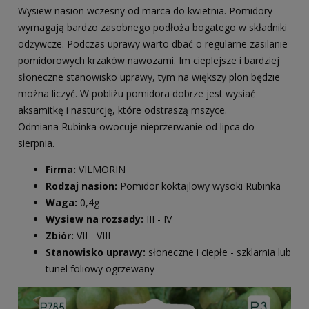
Wysiew nasion wczesny od marca do kwietnia. Pomidory
wymagają bardzo zasobnego podłoża bogatego w składniki
odżywcze. Podczas uprawy warto dbać o regularne zasilanie
pomidorowych krzaków nawozami. Im cieplejsze i bardziej
słoneczne stanowisko uprawy, tym na większy plon będzie
można liczyć. W pobliżu pomidora dobrze jest wysiać
aksamitkę i nasturcję, które odstraszą mszyce.
Odmiana Rubinka owocuje nieprzerwanie od lipca do
sierpnia.
Firma:
VILMORIN
Rodzaj nasion:
Pomidor koktajlowy wysoki Rubinka
Waga:
0,4g
Wysiew na rozsady:
III -
IV
Zbiór:
VII - VIII
Stanowisko uprawy:
słoneczne i ciepłe - szklarnia lub
tunel foliowy ogrzewany