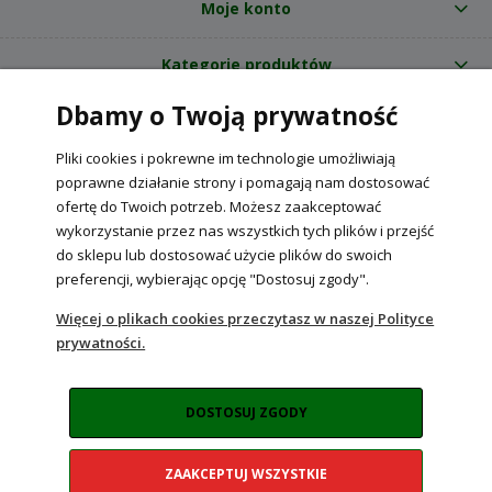
Moje konto
Kategorie produktów
Dbamy o Twoją prywatność
O nas
Pliki cookies i pokrewne im technologie umożliwiają
Internetowy sklep ogrodniczy z nasionami RajOgrodnika.pl
|
poprawne działanie strony i pomagają nam dostosować
NIP: 6090037061, REGON: 260240470 | Czarnca, ul. Tęczowa 31, 29-100
ofertę do Twoich potrzeb. Możesz zaakceptować
Włoszczowa
wykorzystanie przez nas wszystkich tych plików i przejść
do sklepu lub dostosować użycie plików do swoich
preferencji, wybierając opcję "Dostosuj zgody".
POKAŻ PEŁNĄ WERSJĘ STRONY
Więcej o plikach cookies przeczytasz w naszej Polityce
prywatności.
Sklep internetowy Shoper Premium
DOSTOSUJ ZGODY
ZAAKCEPTUJ WSZYSTKIE
Realizacja:
NahoMedia.com