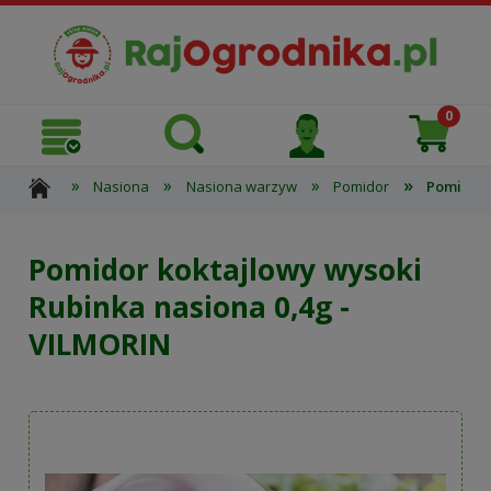
»
»
»
»
Nasiona
Nasiona warzyw
Pomidor
Pomidor 
Pomidor koktajlowy wysoki
Rubinka nasiona 0,4g -
VILMORIN