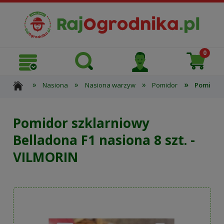
»
»
»
»
Nasiona
Nasiona warzyw
Pomidor
Pomidor 
Pomidor szklarniowy
Belladona F1 nasiona 8 szt. -
VILMORIN