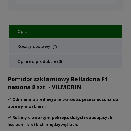
Opis
Koszty dostawy
Cena nie zawiera ewentualnych kosztów płatności
Opinie o produkcie (0)
Pomidor szklarniowy Belladona F1
nasiona 8 szt. - VILMORIN
✅ Odmiana o średniej sile wzrostu, przeznaczona do
uprawy w szklarni.
✅ Rośliny o zwartym pokroju, dużych opadających
liściach i krótkich międzywęźlach.