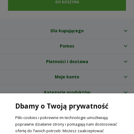
DO KOSZYKA
Dla kupującego
Pomoc
Płatności i dostawa
Moje konto
Kategorie produktów
Dbamy o Twoją prywatność
O nas
Pliki cookies i pokrewne im technologie umożliwiają
Internetowy sklep ogrodniczy z nasionami RajOgrodnika.pl
|
poprawne działanie strony i pomagają nam dostosować
NIP: 6090037061, REGON: 260240470 | Czarnca, ul. Tęczowa 31, 29-100
ofertę do Twoich potrzeb. Możesz zaakceptować