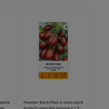
Bawole
Pomidor Black Plum o smacznych
Pomidor
Ana
licznych owocach nasiona 0,1 g -
Bosman