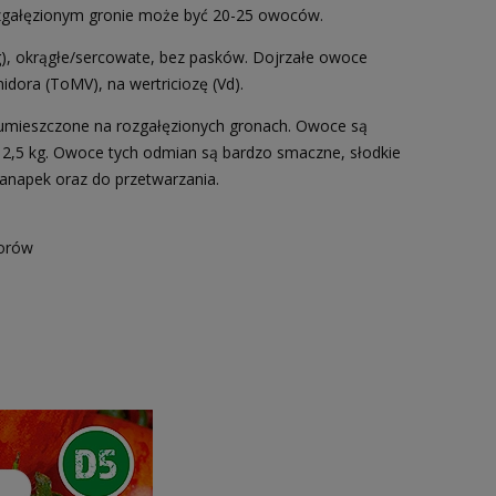
rozgałęzionym gronie może być 20-25 owoców.
g), okrągłe/sercowate, bez pasków. Dojrzałe owoce
ora (ToMV), na wertriciozę (Vd).
ą umieszczone na rozgałęzionych gronach. Owoce są
 2,5 kg. Owoce tych odmian są bardzo smaczne, słodkie
kanapek oraz do przetwarzania.
lorów