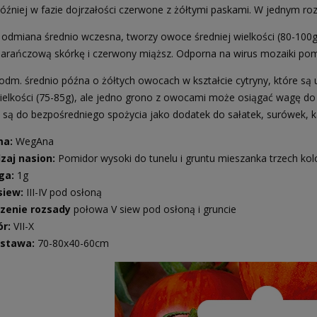
óźniej w fazie dojrzałości czerwone z żółtymi paskami. W jednym 
 odmiana średnio wczesna, tworzy owoce średniej wielkości (80-100
rańczową skórkę i czerwony miąższ. Odporna na wirus mozaiki pomid
odm. średnio późna o żółtych owocach w kształcie cytryny, które s
wielkości (75-85g), ale jedno grono z owocami może osiągać wagę do
e są do bezpośredniego spożycia jako dodatek do sałatek, surówek, 
ma:
WegAna
zaj nasion:
Pomidor wysoki do tunelu i gruntu mieszanka trzech ko
ga:
1g
iew:
III-IV pod osłoną
zenie rozsady
połowa V siew pod osłoną i gruncie
ór:
VII-X
stawa:
70-80x40-60cm