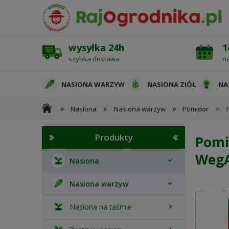
wysyłka 24h
1
szybka dostawa
n
NASIONA WARZYW
NASIONA ZIÓŁ
NA
»
»
»
»
Nasiona
Nasiona warzyw
Pomidor
OCHRONA ROŚLIN
Produkty
Pomi
Weg
Nasiona
Nasiona warzyw
Nasiona na taśmie