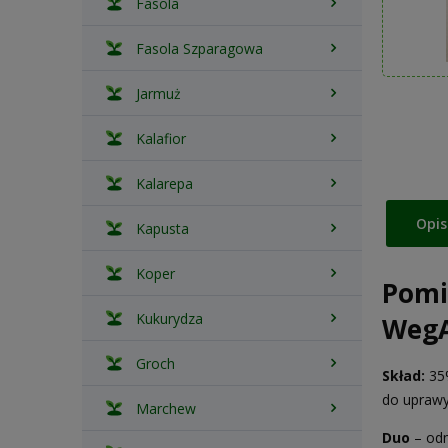
Fasola
Fasola Szparagowa
Jarmuż
Kalafior
Kalarepa
Opis
Kapusta
Koper
Pomi
Kukurydza
Weg
Groch
Skład:
35%
do uprawy
Marchew
Duo
– odm