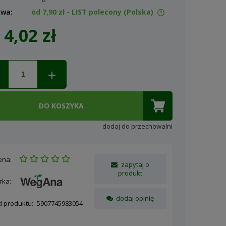
awa:
od 7,90 zł
- LIST polecony
(Polska)
4,02 zł
Cena nie zawiera ewentualnych
kosztów płatności
DO KOSZYKA
dodaj do przechowalni
ena:
zapytaj o
produkt
rka:
dodaj opinię
d produktu:
5907745983054