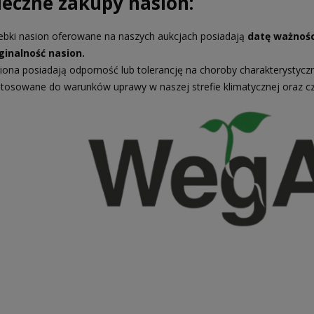
ieczne zakupy nasion:
ebki nasion oferowane na naszych aukcjach posiadają
datę ważnośc
ginalność nasion.
iona posiadają odporność lub tolerancję na choroby charakterystycz
tosowane do warunków uprawy w naszej strefie klimatycznej oraz c