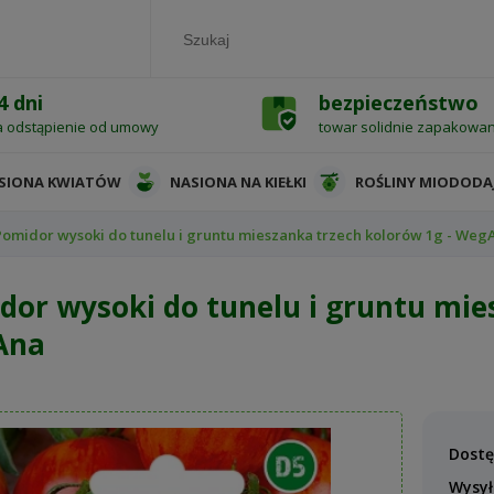
4 dni
bezpieczeństwo
a odstąpienie od umowy
towar solidnie zapakowa
SIONA KWIATÓW
NASIONA NA KIEŁKI
ROŚLINY MIODODA
Pomidor wysoki do tunelu i gruntu mieszanka trzech kolorów 1g - Weg
dor wysoki do tunelu i gruntu mie
Ana
Dostę
Wysył