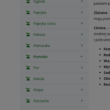
Ogórek
paskami p
Papryka
Zlatava
-
mają poma
Papryka ostra
Citrina
– 
średniej 
Patison
i polecan
Pietruszka
Fir
Rod
Pomidor
Wa
Wys
Por
Sad
Zbi
Rukola
Roz
Rzepa
Rzeżucha