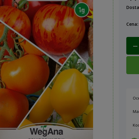
Dost
Cena:
Oc
Ma
Ko