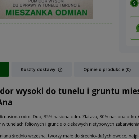
Koszty dostawy
Opinie o produkcie (0)
Cena nie zawiera ewentualnych koszt
dor wysoki do tunelu i gruntu mie
płatności
Ana
 nasiona odm. Duo, 35% nasiona odm. Zlatava, 30% nasiona odm. C
 w tunelach foliowych i gruncie o ciekawych nietypowych zabarwieni
iana średnio wczesna, tworzy małe do średnio-dużych owoce, najpier