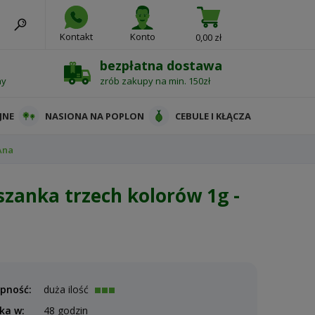
Kontakt
Konto
0,00 zł
bezpłatna dostawa
ny
zrób zakupy na min. 150zł
JNE
NASIONA NA POPLON
CEBULE I KŁĄCZA
Ana
szanka trzech kolorów 1g -
pność:
duża ilość
ka w:
48 godzin