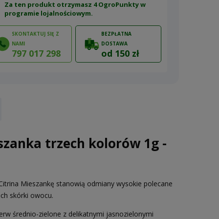
Za ten produkt otrzymasz 4 OgroPunkty w
programie lojalnościowym
.
SKONTAKTUJ SIĘ Z
BEZPŁATNA
NAMI
DOSTAWA
797 017 298
od 150 zł
ów
szanka trzech kolorów 1g -
itrina Mieszankę stanowią odmiany wysokie polecane
ach skórki owocu.
w średnio-zielone z delikatnymi jasnozielonymi