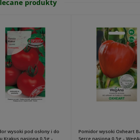
lecane produkty
or wysoki pod osłony i do
Pomidor wysoki Oxheart 
u Krakus nasiona 0,5g -
Serce nasiona 0,5g - Weg