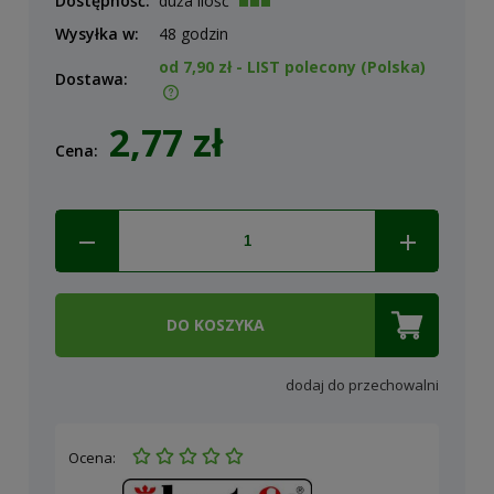
Dostępność:
duża ilość
Wysyłka w:
48 godzin
od 7,90 zł
- LIST polecony
(Polska)
Dostawa:
Cena nie zawiera ewentualnych kosztów płatności
2,77 zł
Cena:
DO KOSZYKA
dodaj do przechowalni
Ocena: