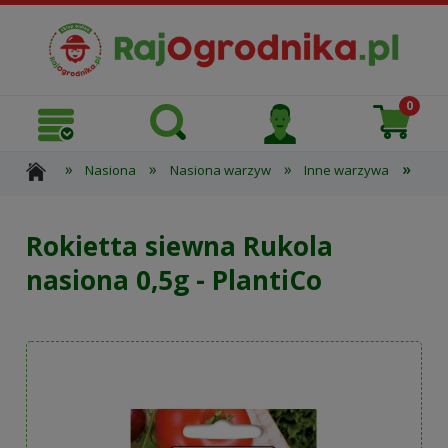
»
»
»
»
Nasiona
Nasiona warzyw
Inne warzywa
Rok
Rokietta siewna Rukola
nasiona 0,5g - PlantiCo