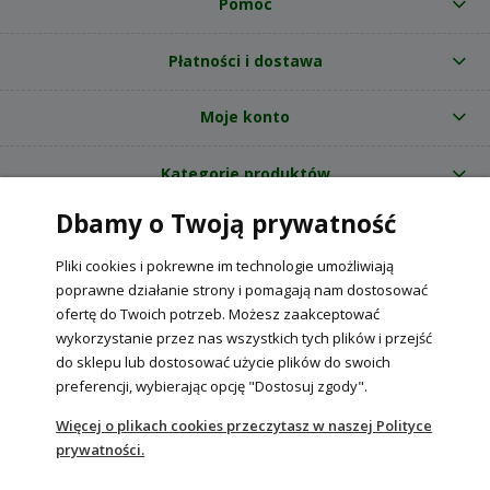
Pomoc
Płatności i dostawa
Moje konto
Kategorie produktów
Dbamy o Twoją prywatność
O nas
Pliki cookies i pokrewne im technologie umożliwiają
Internetowy sklep ogrodniczy z nasionami RajOgrodnika.pl
|
poprawne działanie strony i pomagają nam dostosować
NIP: 6090037061, REGON: 260240470 | Czarnca, ul. Tęczowa 31, 29-100
ofertę do Twoich potrzeb. Możesz zaakceptować
Włoszczowa
wykorzystanie przez nas wszystkich tych plików i przejść
do sklepu lub dostosować użycie plików do swoich
preferencji, wybierając opcję "Dostosuj zgody".
POKAŻ PEŁNĄ WERSJĘ STRONY
Więcej o plikach cookies przeczytasz w naszej Polityce
prywatności.
Sklep internetowy Shoper Premium