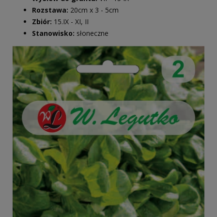
Rozstawa:
20cm x 3 - 5cm
Zbiór:
15.IX - XI, II
Stanowisko:
słoneczne