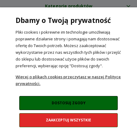
Kategorie produktów
Dbamy o Twoją prywatność
O nas
Pliki cookies i pokrewne im technologie umożliwiają
Internetowy sklep ogrodniczy z nasionami RajOgrodnika.pl
|
poprawne działanie strony i pomagają nam dostosować
NIP: 6090037061, REGON: 260240470 | Czarnca, ul. Tęczowa 31, 29-100
ofertę do Twoich potrzeb. Możesz zaakceptować
Włoszczowa
wykorzystanie przez nas wszystkich tych plików i przejść
do sklepu lub dostosować użycie plików do swoich
preferencji, wybierając opcję "Dostosuj zgody".
POKAŻ PEŁNĄ WERSJĘ STRONY
Więcej o plikach cookies przeczytasz w naszej Polityce
prywatności.
Sklep internetowy Shoper Premium
DOSTOSUJ ZGODY
ZAAKCEPTUJ WSZYSTKIE
Realizacja:
NahoMedia.com