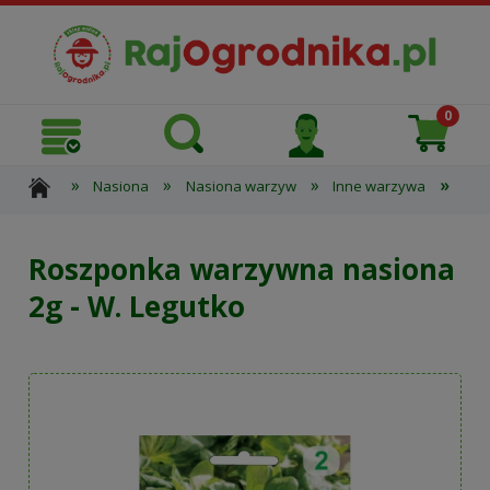
»
»
»
»
Nasiona
Nasiona warzyw
Inne warzywa
Ros
Roszponka warzywna nasiona
2g - W. Legutko