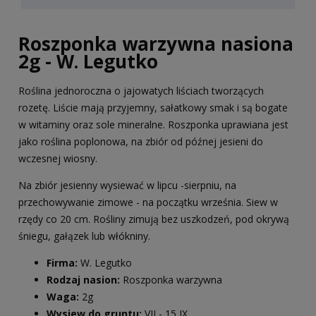
Roszponka warzywna nasiona
2g - W. Legutko
Roślina jednoroczna o jajowatych liściach tworzących
rozetę. Liście mają przyjemny, sałatkowy smak i są bogate
w witaminy oraz sole mineralne. Roszponka uprawiana jest
jako roślina poplonowa, na zbiór od późnej jesieni do
wczesnej wiosny.
Na zbiór jesienny wysiewać w lipcu -sierpniu, na
przechowywanie zimowe - na początku września. Siew w
rzędy co 20 cm. Rośliny zimują bez uszkodzeń, pod okrywą
śniegu, gałązek lub włókniny.
Firma:
W. Legutko
Rodzaj nasion:
Roszponka warzywna
Waga:
2g
Wysiew do gruntu:
VII - 15 IX