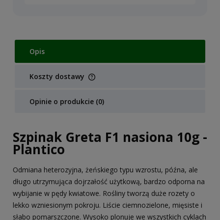
Opis
Koszty dostawy
Cena nie zawiera ewentualnych kosztów płatności
Opinie o produkcie (0)
Szpinak Greta F1 nasiona 10g -
Plantico
Odmiana heterozyjna, żeńskiego typu wzrostu, późna, ale
długo utrzymująca dojrzałość użytkową, bardzo odporna na
wybijanie w pędy kwiatowe. Rośliny tworzą duże rozety o
lekko wzniesionym pokroju. Liście ciemnozielone, mięsiste i
słabo pomarszczone. Wysoko plonuje we wszystkich cyklach