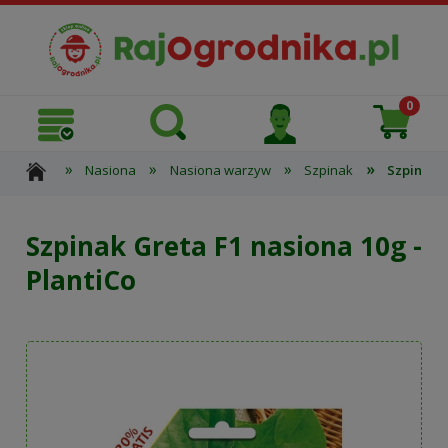
»
»
»
»
Nasiona
Nasiona warzyw
Szpinak
Szpinak G
Szpinak Greta F1 nasiona 10g -
PlantiCo