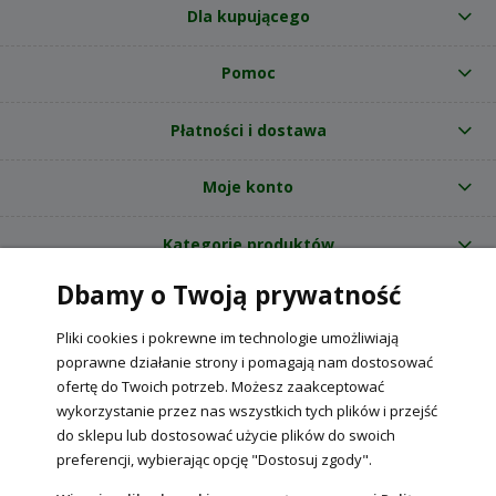
Dla kupującego
Pomoc
Płatności i dostawa
Moje konto
Kategorie produktów
Dbamy o Twoją prywatność
O nas
Pliki cookies i pokrewne im technologie umożliwiają
Internetowy sklep ogrodniczy z nasionami RajOgrodnika.pl
|
poprawne działanie strony i pomagają nam dostosować
NIP: 6090037061, REGON: 260240470 | Czarnca, ul. Tęczowa 31, 29-100
ofertę do Twoich potrzeb. Możesz zaakceptować
Włoszczowa
wykorzystanie przez nas wszystkich tych plików i przejść
do sklepu lub dostosować użycie plików do swoich
preferencji, wybierając opcję "Dostosuj zgody".
POKAŻ PEŁNĄ WERSJĘ STRONY